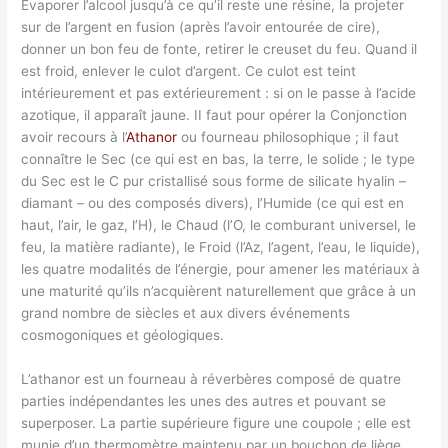
Évaporer l’alcool jusqu’à ce qu’il reste une résine, la projeter
sur de l’argent en fusion (après l’avoir entourée de cire),
donner un bon feu de fonte, retirer le creuset du feu. Quand il
est froid, enlever le culot d’argent. Ce culot est teint
intérieurement et pas extérieurement : si on le passe à l’acide
azotique, il apparaît jaune. II faut pour opérer la Conjonction
avoir recours à l’
Athanor
ou fourneau philosophique ; il faut
connaître le Sec (ce qui est en bas, la terre, le solide ; le type
du Sec est le C pur cristallisé sous forme de silicate hyalin –
diamant – ou des composés divers), l’Humide (ce qui est en
haut, l’air, le gaz, l’H), le Chaud (l’O, le comburant universel, le
feu, la matière radiante), le Froid (l’Az, l’agent, l’eau, le liquide),
les quatre modalités de l’énergie, pour amener les matériaux à
une maturité qu’ils n’acquièrent naturellement que grâce à un
grand nombre de siècles et aux divers événements
cosmogoniques et géologiques.
L’athanor est un fourneau à réverbères composé de quatre
parties indépendantes les unes des autres et pouvant se
superposer. La partie supérieure figure une coupole ; elle est
munie d’un thermomètre maintenu par un bouchon de liège.