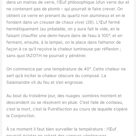
dans un matras de verre, l’Œuf philosophique (d’un verre dur et
ne contenant pas de plomb – qui pourrait le faire crever. On
obtient ce verre en prenant du quartz non alumineux et en le
fondant dans un creuset de chaux vive) (26). L’Œuf fermé
hermétiquement (au préalable, on y aura fait le vide, en le
faisant chauffer une demi-heure dans de l’eau à 100°, et en
fermant, ensuite, à la lampe), on le place dans l’athanor de
façon à ce qu’il reçoive la chaleur lumineuse par réflexion ;
sans quoi l’AZOTH ne pourrait y pénétrer.
On commence par une température de 40°. Cette chaleur ne
sert qu’à inciter la chaleur obscure du composé. La
Salamandre vit du feu et s’en engrosse.
Au bout du troisième jour, des nuages .sombres montent et
descendent ou se résolvent en pluie. C’est l’aile de corbeau,
c’est la mort, c’est la Putréfaction au cours de laquelle s’opère
la Conjonction.
À ce moment il faut bien surveiller la température : l’Œuf
pourrait éclater en créant des vapeurs vénéneuses.