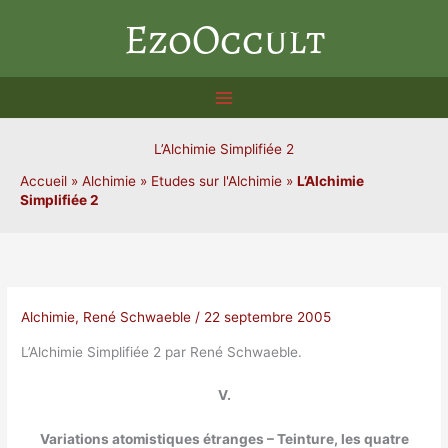
Aller
EzoOccult
au
contenu
L’Alchimie Simplifiée 2
Accueil
»
Alchimie
»
Etudes sur l'Alchimie
»
L’Alchimie
Simplifiée 2
Alchimie
,
René Schwaeble
/
22 septembre 2005
L’Alchimie Simplifiée 2 par René Schwaeble.
V.
Variations atomistiques étranges – Teinture, les quatre