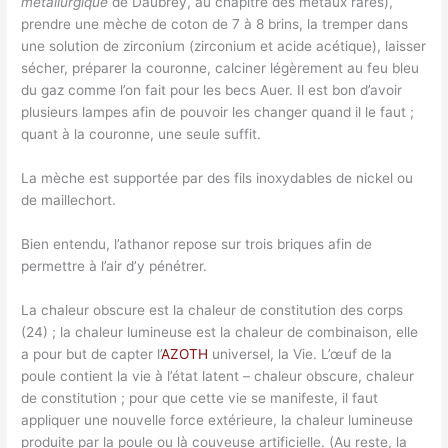
métallurgique
de Daubrey, au chapitre des métaux rares),
prendre une mèche de coton de 7 à 8 brins, la tremper dans
une solution de zirconium (zirconium et acide acétique), laisser
sécher, préparer la couronne, calciner légèrement au feu bleu
du gaz comme l’on fait pour les becs Auer. Il est bon d’avoir
plusieurs lampes afin de pouvoir les changer quand il le faut ;
quant à la couronne, une seule suffit.
La mèche est supportée par des fils inoxydables de nickel ou
de maillechort.
Bien entendu, l’athanor repose sur trois briques afin de
permettre à l’air d’y pénétrer.
La chaleur obscure est la chaleur de constitution des corps
(24) ; la chaleur lumineuse est la chaleur de combinaison, elle
a pour but de capter l’
AZOTH
universel, la Vie. L’œuf de la
poule contient la vie à l’état latent – chaleur obscure, chaleur
de constitution ; pour que cette vie se manifeste, il faut
appliquer une nouvelle force extérieure, la chaleur lumineuse
produite par la poule ou là couveuse artificielle. (Au reste, la