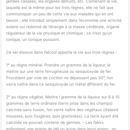
jambes cassées, les organes détruits, etc. Contenant la vie,
laquelle est la même pour les trois règnes, elle ne fait que
communiquer un peu de cette vie aux malades qui en ont
besoin ; elle introduit simplement dans l’économie une activité
solaire oui redonné de l’énergie à la masse cérébrale, organe
régulateur de la vie physique et chimique ; ce n’est qu’un
tonique, un tonique puissant.
Ce sel dissous dans l’alcool apporte la vie aux trois règnes :
1° au règne minéral. Prendre un gramme de la liqueur, le
mettre sur une terre ferrugineuse ou sesquioxyde de fer.
Procédant par voie de coction ne dépassant pas 30°, l’on
verra naître dans ce sesquioxyde un métal différent du fer.
2° au règne végétal. Mettre l gramme de la liqueur sur 8 à 10
grammes de terre ordinaire (terre prise dans les champs)
calcinée sans fusion, l’on verra naître des végétaux (d’abord
mousses, puis fougères, puis graminées). La terre ayant été
calcinée ne pouvait contenir de germes. – Les fakirs
enferment une graine de blé ou autre dans leurs mains : au