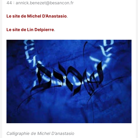
44 : annick.benezet@besancon.fr
Le site de Michel D’Anastasio
.
Le site de Lin Delpierre
.
Calligraphie de Michel D’anastasio