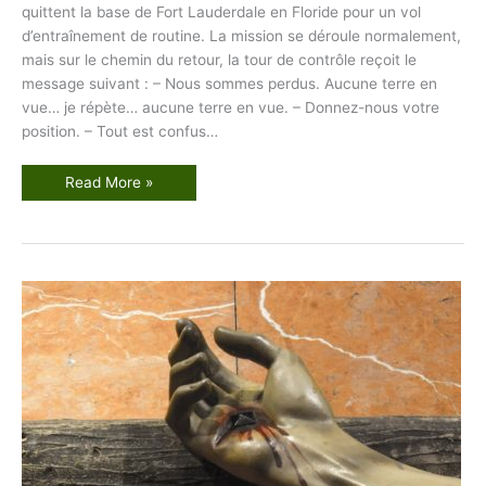
quittent la base de Fort Lauderdale en Floride pour un vol
d’entraînement de routine. La mission se déroule normalement,
mais sur le chemin du retour, la tour de contrôle reçoit le
message suivant : – Nous sommes perdus. Aucune terre en
vue… je répète… aucune terre en vue. – Donnez-nous votre
position. – Tout est confus…
A
Read More »
u
c
u
n
e
T
e
r
r
e
e
n
V
u
e