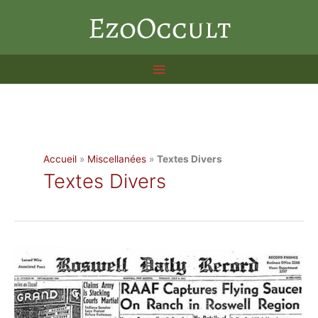
Aller
EzoOccult
au
contenu
Accueil
»
Miscellanées
»
Textes Divers
Textes Divers