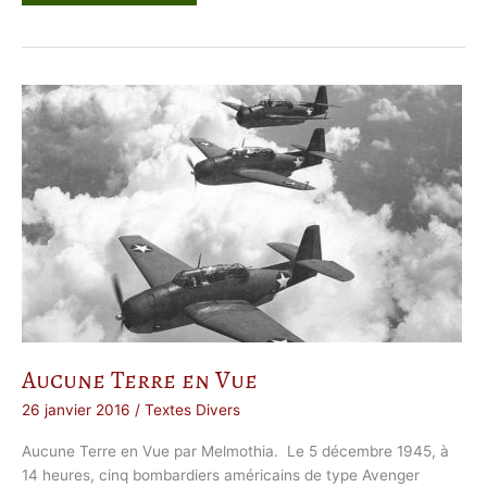
a
f
f
a
i
r
e
R
o
s
w
e
l
l
Aucune Terre en Vue
26 janvier 2016
/
Textes Divers
Aucune Terre en Vue par Melmothia. Le 5 décembre 1945, à
14 heures, cinq bombardiers américains de type Avenger