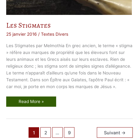
Les Stigmates
25 janvier 2016
/
Textes Divers
Les Stigmates par Melmothia En grec ancien, le terme « stigma
» réfère aux marques de propriété que les éleveurs font sur
leurs animaux et les Grecs aisés sur leurs esclaves. Rien de
religieux donc ; les stigma sont de simples signes d’allégeance.
Le terme n’apparaît d’ailleurs qu’une fois dans le Nouveau
Testament. Dans son Épître aux Galates, l’apôtre Paul écrit : «
car moi, je porte en mon corps les marques de Jésus ».
L
Read More »
e
s
S
t
i
g
m
1
2
…
9
Suivant
→
a
t