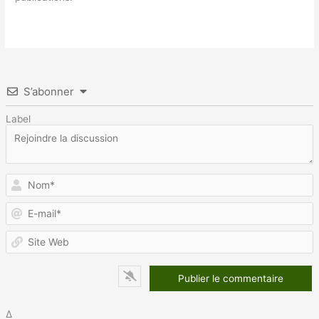
S’abonner
Label
N
E
m
S
W
Δ