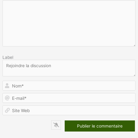
Label
N
E
m
S
W