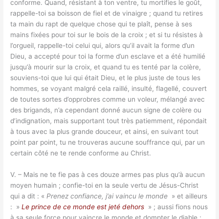
conforme. Quand, résistant à ton ventre, tu mortifies le goût,
rappelle-toi sa boisson de fiel et de vinaigre ; quand tu retires
ta main du rapt de quelque chose qui te plaît, pense à ses
mains fixées pour toi sur le bois de la croix ; et si tu résistes à
l’orgueil, rappelle-toi celui qui, alors qu’il avait la forme d’un
Dieu, a accepté pour toi la forme d’un esclave et a été humilié
jusqu’à mourir sur la croix, et quand tu es tenté par la colère,
souviens-toi que lui qui était Dieu, et le plus juste de tous les
hommes, se voyant malgré cela raillé, insulté, flagellé, couvert
de toutes sortes d’opprobres comme un voleur, mélangé avec
des brigands, n’a cependant donné aucun signe de colère ou
d’indignation, mais supportant tout très patiemment, répondait
à tous avec la plus grande douceur, et ainsi, en suivant tout
point par point, tu ne trouveras aucune souffrance qui, par un
certain côté ne te rende conforme au Christ.
V. – Mais ne te fie pas à ces douze armes pas plus qu’à aucun
moyen humain ; confie-toi en la seule vertu de Jésus-Christ
qui a dit : «
Prenez confiance, j’ai vaincu le monde
» et ailleurs
: »
Le prince de ce monde est jeté dehors
» ; aussi fions nous
à sa seule force pour vaincre le monde et dompter le diable ;