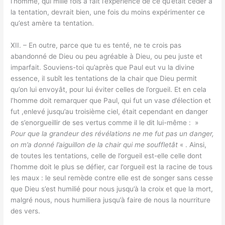
l’homme, qui mille fois a fait l’expérience de ce qu’était céder à
la tentation, devrait bien, une fois du moins expérimenter ce
qu’est amère ta tentation.
XII. – En outre, parce que tu es tenté, ne te crois pas
abandonné de Dieu ou peu agréable à Dieu, ou peu juste et
imparfait. Souviens-toi qu’après que Paul eut vu la divine
essence, il subît les tentations de la chair que Dieu permit
qu’on lui envoyât, pour lui éviter celles de l’orgueil. Et en cela
l’homme doit remarquer que Paul, qui fut un vase d’élection et
fut ,enlevé jusqu’au troisième ciel, était cependant en danger
de s’enorgueillir de ses vertus comme il le dit lui-même : »
Pour que la grandeur des révélations ne me fut pas un danger,
on m’a donné l’aiguillon de la chair qui me souffletât
« . Ainsi,
de toutes les tentations, celle de l’orgueil est-elle celle dont
l’homme doit le plus se défier, car l’orgueil est la racine de tous
les maux : le seul remède contre elle est de songer sans cesse
que Dieu s’est humilié pour nous jusqu’à la croix et que la mort,
malgré nous, nous humiliera jusqu’à faire de nous la nourriture
des vers.