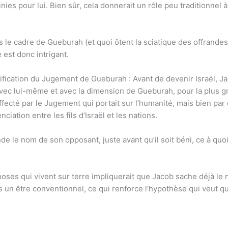
inies pour lui. Bien sûr, cela donnerait un rôle peu traditionnel 
ns le cadre de Gueburah (et quoi ôtent la sciatique des offrande
est donc intrigant.
dification du Jugement de Gueburah : Avant de devenir Israël, 
ec lui-même et avec la dimension de Gueburah, pour la plus g
 affecté par le Jugement qui portait sur l’humanité, mais bien par 
nciation entre les fils d’Israël et les nations.
le nom de son opposant, juste avant qu’il soit béni, ce à quoi
ses qui vivent sur terre impliquerait que Jacob sache déjà le no
s un être conventionnel, ce qui renforce l’hypothèse qui veut q