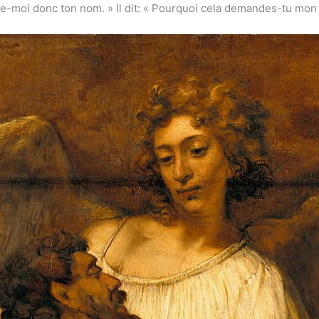
te-moi donc ton nom. » Il dit: « Pourquoi cela demandes-tu mon no