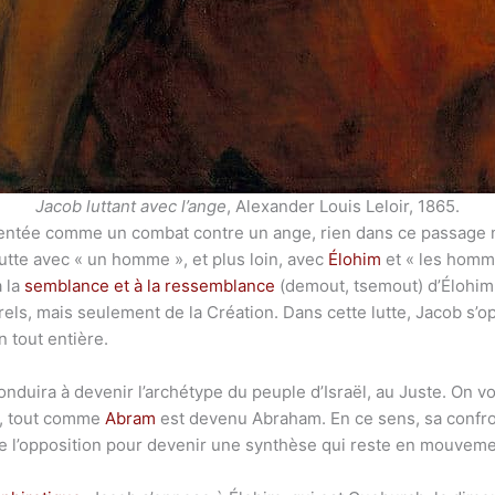
Jacob luttant avec l’ange
, Alexander Louis Leloir, 1865.
ntée comme un combat contre un ange, rien dans ce passage ne
utte avec « un homme », et plus loin, avec
Élohim
et « les homm
à la
semblance et à la ressemblance
(demout, tsemout) d’Élohim.
s, mais seulement de la Création. Dans cette lutte, Jacob s’o
n tout entière.
conduira à devenir l’archétype du peuple d’Israël, au Juste. On v
rs, tout comme
Abram
est devenu Abraham. En ce sens, sa confron
e de l’opposition pour devenir une synthèse qui reste en mouveme