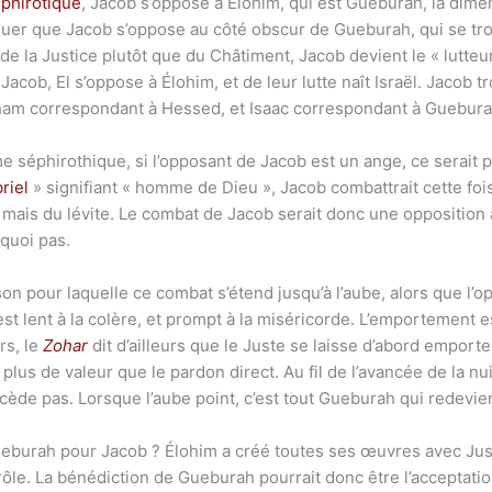
éphirotique
, Jacob s’oppose à Élohim, qui est Gueburah, la dime
quer que Jacob s’oppose au côté obscur de Gueburah, qui se tr
 de la Justice plutôt que du Châtiment, Jacob devient le « lutteur
acob, El s’oppose à Élohim, et de leur lutte naît Israël. Jacob t
am correspondant à Hessed, et Isaac correspondant à Gueburah
 séphirothique, si l’opposant de Jacob est un ange, ce serait 
riel
» signifiant « homme de Dieu », Jacob combattrait cette fo
 mais du lévite. Le combat de Jacob serait donc une opposition 
rquoi pas.
n pour laquelle ce combat s’étend jusqu’à l’aube, alors que l’o
il est lent à la colère, et prompt à la miséricorde. L’emportement 
rs, le
Zohar
dit d’ailleurs que le Juste se laisse d’abord emport
 plus de valeur que le pardon direct. Au fil de l’avancée de la nu
cède pas. Lorsque l’aube point, c’est tout Gueburah qui redevien
Gueburah pour Jacob ? Élohim a créé toutes ses œuvres avec Jus
ôle. La bénédiction de Gueburah pourrait donc être l’acceptati