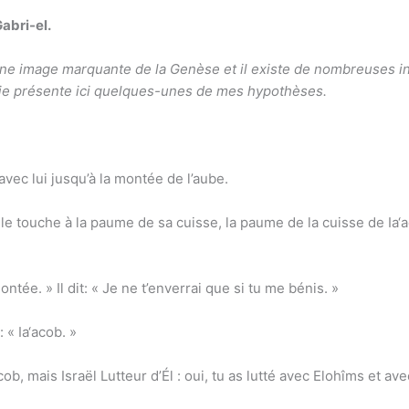
abri-el.
une image marquante de la Genèse et il existe de nombreuses in
, je présente ici quelques-unes de mes hypothèses.
avec lui jusqu’à la montée de l’aube.
. Il le touche à la paume de sa cuisse, la paume de la cuisse de I
montée. » Il dit: « Je ne t’enverrai que si tu me bénis. »
: « Ia‘acob. »
acob, mais Israël Lutteur d’Él : oui, tu as lutté avec Elohîms et a