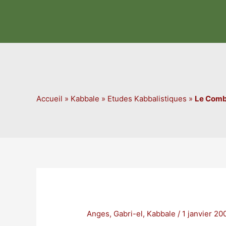
Aller
au
contenu
Accueil
»
Kabbale
»
Etudes Kabbalistiques
»
Le Comba
Anges
,
Gabri-el
,
Kabbale
/
1 janvier 20