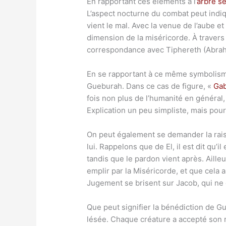
En rapportant ces éléments à l’
arbre s
L’aspect nocturne du combat peut indi
vient le mal. Avec la venue de l’aube et
dimension de la miséricorde. À travers J
correspondance avec Tiphereth (Abrah
En se rapportant à ce même symbolisme
Gueburah. Dans ce cas de figure, «
Gab
fois non plus de l’humanité en général,
Explication un peu simpliste, mais pou
On peut également se demander la raiso
lui. Rappelons que de El, il est dit qu’
tandis que le pardon vient après. Ailleu
emplir par la Miséricorde, et que cela a
Jugement se brisent sur Jacob, qui ne 
Que peut signifier la bénédiction de 
lésée. Chaque créature a accepté son r