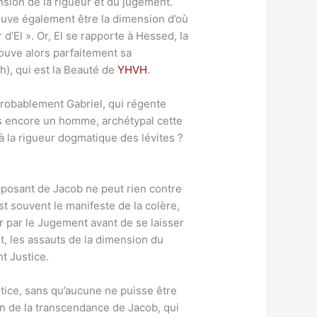
nsion de la rigueur et du jugement.
ouve également être la dimension d’où
 d’El ». Or, El se rapporte à Hessed, la
rouve alors parfaitement sa
), qui est la Beauté de
YHVH
.
probablement Gabriel, qui régente
is encore un homme, archétypal cette
à la rigueur dogmatique des lévites ?
pposant de Jacob ne peut rien contre
est souvent le manifeste de la colère,
er par le Jugement avant de se laisser
it, les assauts de la dimension du
t Justice.
tice, sans qu’aucune ne puisse être
on de la transcendance de Jacob, qui