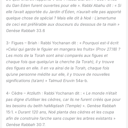
du Gan Eden furent ouvertes pour elle ». Rabbi Abahu dit : « Si
elle l’avait apportée du Jardin d’Éden, n’aurait-elle pas apporté
quelque chose de spécial ? Mais elle dit à Noé : L’amertume
de ceci est préférable aux douceurs du dessous de ta main »
Genèse Rabbah
33.6
3- Figues – Briah : Rabbi Yochanan dit : «
Pourquoi est-il écrit
»Celui qui garde le figuier en mangera les fruits« (Prov 27.18) ?
Les mots de la Torah sont ainsi comparés aux figues et
chaque fois que quelqu’un la cherche (la Torah), il y trouve
des figues en elle. Il en va ainsi de la Torah, chaque fois
qu’une personne médite sur elle, il y trouve de nouvelles
significations (ta’am)
»
Talmud Eruvin
54a-b.
4- Cèdre – Atziluth : Rabbi Yochanan dit : «
Le monde n’était
pas digne d’utiliser les cèdres, car ils ne furent créés que pour
les besoins du beith haMiqdash (Temple)
».
Genèse Rabbah
15:1. «
Durant 120 ans, Noé planta des cèdres et les coupa
afin de construire l’arche sans couper les arbres existants
»
Genèse Rabbah
30:7.