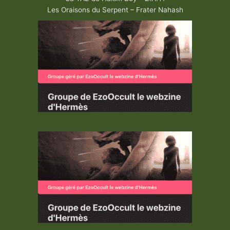
Les Oraisons du Serpent – Frater Nahash