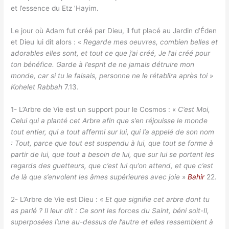
et l’essence du Etz ’Hayim.
Le jour où Adam fut créé par Dieu, il fut placé au Jardin d’Éden
et Dieu lui dit alors : «
Regarde mes oeuvres, combien belles et
adorables elles sont, et tout ce que j’ai créé, Je l’ai créé pour
ton bénéfice. Garde à l’esprit de ne jamais détruire mon
monde, car si tu le faisais, personne ne le rétablira après toi
»
Kohelet Rabbah
7.13.
1- L’Arbre de Vie est un support pour le Cosmos : «
C’est Moi,
Celui qui a planté cet Arbre afin que s’en réjouisse le monde
tout entier, qui a tout affermi sur lui, qui l’a appelé de son nom
: Tout, parce que tout est suspendu à lui, que tout se forme à
partir de lui, que tout a besoin de lui, que sur lui se portent les
regards des guetteurs, que c’est lui qu’on attend, et que c’est
de là que s’envolent les âmes supérieures avec joie
»
Bahir
22.
2- L’Arbre de Vie est Dieu : «
Et que signifie cet arbre dont tu
as parlé ? Il leur dit : Ce sont les forces du Saint, béni soit-Il,
superposées l’une au-dessus de l’autre et elles ressemblent à