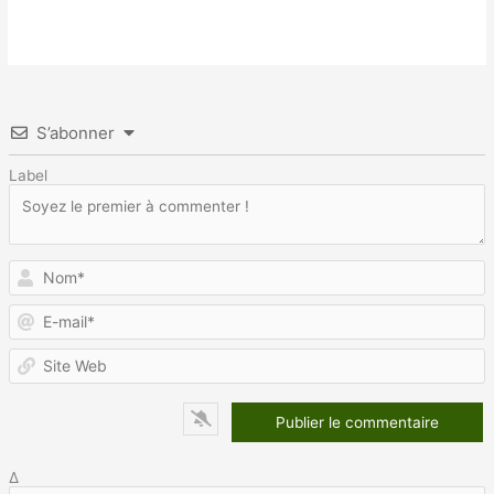
S’abonner
Label
N
E
m
S
W
Δ