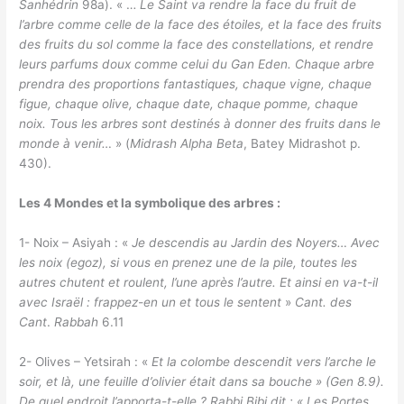
Sanhédrin
98a). « …
Le Saint va rendre la face du fruit de
l’arbre comme celle de la face des étoiles, et la face des fruits
des fruits du sol comme la face des constellations, et rendre
leurs parfums doux comme celui du Gan Eden. Chaque arbre
prendra des proportions fantastiques, chaque vigne, chaque
figue, chaque olive, chaque date, chaque pomme, chaque
noix. Tous les arbres sont destinés à donner des fruits dans le
monde à venir…
» (
Midrash Alpha Beta
, Batey Midrashot p.
430).
Les 4 Mondes et la symbolique des arbres :
1- Noix – Asiyah : «
Je descendis au Jardin des Noyers… Avec
les noix (egoz), si vous en prenez une de la pile, toutes les
autres chutent et roulent, l’une après l’autre. Et ainsi en va-t-il
avec Israël : frappez-en un et tous le sentent
»
Cant. des
Cant
.
Rabbah
6.11
2- Olives – Yetsirah : «
Et la colombe descendit vers l’arche le
soir, et là, une feuille d’olivier était dans sa bouche » (Gen 8.9).
De quel endroit l’apporta-t-elle ? Rabbi Bibi dit : « Les Portes