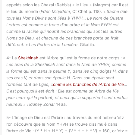
appelés selon les Chazal (Rabbis) « le Lieu » (Maqom) car il est
le lieu du monde (
Eden Miqedem
, Ot Chet p. 118). «
Sache que
tous les Noms Divins sont liées à YHVH… Le Nom de Quatre
Lettres est comme le tronc d’un arbre et le Nom EYEH est
comme la racine qui nourrit les branches qui sont les autres
Noms de Dieu, et chacune de ces branches porte un fruit
différent.
»
Les Portes de la Lumière
, Gikatila.
4- La
Shekhinah
est l’Arbre qui est la forme de notre corps : «
Les bras de la Shekhinah sont dans le Nom de YHVH, comme
la forme qui est dans la paume Y, dans les cinq doigts H, dans
ses bras V, et dans son épaule H. Dans son épaule sont
formées tant de tiges, c
omme les branches de l’Arbre de Vie
…
C’est pourquoi il est écrit : Elle est comme un Arbre de Vie
pour ceux qui la portent, et ceux qui la supportent sont rendus
heureux
»
Tiquney Zohar
146a.
5- L’Image de Dieu est l’Arbre : au travers du mot hébreu ’etz
l’on découvre que le Nom YHVH se trouve dissimulé dans
l’Arbre de Vie : (Y * H + H * Y) + (V * H + H * V) = 160, or ’etz =