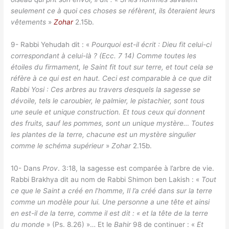
seulement ce à quoi ces choses se réfèrent, ils ôteraient leurs
vêtements
»
Zohar
2.15b.
9- Rabbi Yehudah dit : «
Pourquoi est-il écrit : Dieu fit celui-ci
correspondant à celui-là ? (Ecc. 7 14) Comme toutes les
étoiles du firmament, le Saint fit tout sur terre, et tout cela se
réfère à ce qui est en haut. Ceci est comparable à ce que dit
Rabbi Yosi : Ces arbres au travers desquels la sagesse se
dévoile, tels le caroubier, le palmier, le pistachier, sont tous
une seule et unique construction. Et tous ceux qui donnent
des fruits, sauf les pommes, sont un unique mystère… Toutes
les plantes de la terre, chacune est un mystère singulier
comme le schéma supérieur
»
Zohar
2.15b.
10- Dans
Prov
. 3:18, la sagesse est comparée à l’arbre de vie.
Rabbi Brakhya dit au nom de Rabbi Shimon ben Lakish : «
Tout
ce que le Saint a créé en l’homme, Il l’a créé dans sur la terre
comme un modèle pour lui. Une personne a une tête et ainsi
en est-il de la terre, comme il est dit : « et la tête de la terre
du monde
» (Ps. 8.26) »… Et le
Bahir
98 de continuer : «
Et