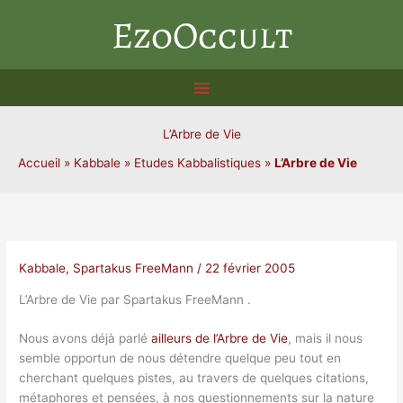
Aller
EzoOccult
au
contenu
L’Arbre de Vie
Accueil
»
Kabbale
»
Etudes Kabbalistiques
»
L’Arbre de Vie
Kabbale
,
Spartakus FreeMann
/
22 février 2005
L’Arbre de Vie par Spartakus FreeMann .
Nous avons déjà parlé
ailleurs de l’Arbre de Vie
, mais il nous
semble opportun de nous détendre quelque peu tout en
cherchant quelques pistes, au travers de quelques citations,
métaphores et pensées, à nos questionnements sur la nature