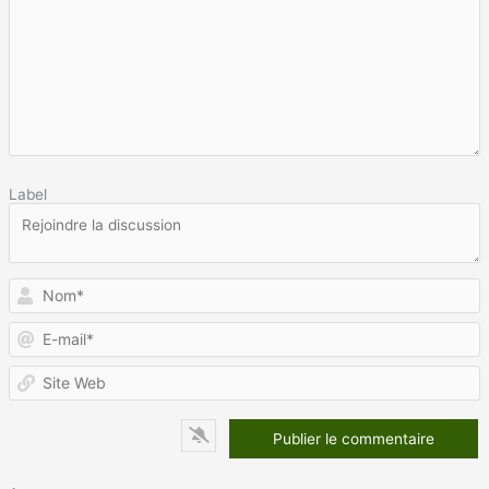
Label
N
E
m
S
W