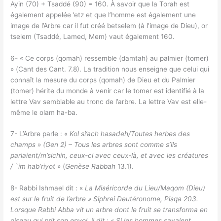
Ayin (70) + Tsaddé (90) = 160. À savoir que la Torah est
également appelée ’etz et que l’homme est également une
image de l’Arbre car il fut créé betselem (à l’image de Dieu), or
tselem (Tsaddé, Lamed, Mem) vaut également 160.
6- « Ce corps (qomah) ressemble (damtah) au palmier (tomer)
» (Cant des Cant. 7.8). La tradition nous enseigne que celui qui
connaît la mesure du corps (qomah) de Dieu et du Palmier
(tomer) hérite du monde à venir car le tomer est identifié à la
lettre Vav semblable au tronc de l’arbre. La lettre Vav est elle-
même le olam ha-ba.
7- L’Arbre parle : «
Kol si’ach hasadeh/Toutes herbes des
champs » (Gen 2) – Tous les arbres sont comme s’ils
parlaient/m’sichin, ceux-ci avec ceux-là, et avec les créatures
/ `im hab’riyot
» (
Genèse
Rabbah
13.1).
8- Rabbi Ishmael dit : «
La Miséricorde du Lieu/Maqom (Dieu)
est sur le fruit de l’arbre » Siphrei Deutéronome, Pisqa 203.
Lorsque Rabbi Abba vit un arbre dont le fruit se transforma en
oiseau qui prit son envol, il dit : « Si les hommes savaient