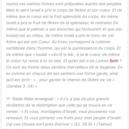
toutes ces saintes formes sont préposées auprès des peuples.
Mais le saint Israël a pris le corps de l’Arbre et son coeur. Et de
même que le coeur est le fruit splendide du corps, de même
Israël a pris le fruit de l’Arbre de la splendeur, le cédratier De
même que le palmier a ses branches qui l’entourent et que son
loubab est au milieu, de même Israël a pris le tronc de cet
Arbre qui est son Coeur. Au tronc correspond la colonne
vertébrale dans l’homme, qui est la quintessence du corps. Et
de même que « loulab » s’écrit lo leb , à lui le coeur, de même
le coeur fut remis à lui (lo leb). Et qu’en est-il de Lamed
Beth
?
Ce sont les trente-deux sentiers merveilleux de la Sagesse. En
lui comme en chacun de ses sentiers une forme garde, ainsi
qu’il est écrit : « …pour garder le chemin de l’Arbre de vie
»
(
Genèse
3, 24) ».
11- Rabbi Abba enseignait : «
Il n’y a pas de plus grande
révélation de la rédemption que celle qui se trouve en ce
verset : « Et vous, montagnes d’Israël, vous pousserez vos
rameaux, Et vous porterez vos fruits pour mon peuple d’Israël ;
Car ces choses sont près d’arriver
» (
Ez
. 36.8) » (
Talmud