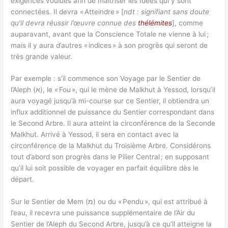
exigences voulues afin de maîtriser les Idées qui y sont
connectées. Il devra « Atteindre » [
ndt : signifiant sans doute
qu’il devra réussir l’œuvre connue des
thélémites
], comme
auparavant, avant que la Conscience Totale ne vienne à lui ;
mais il y aura d’autres « indices » à son progrès qui seront de
très grande valeur.
Par exemple : s’il commence son Voyage par le Sentier de
l’Aleph (א), le « Fou », qui le mène de Malkhut à Yessod, lorsqu’il
aura voyagé jusqu’à mi-course sur ce Sentier, il obtiendra un
influx additionnel de puissance du Sentier correspondant dans
le Second Arbre. Il aura atteint la circonférence de la Seconde
Malkhut. Arrivé à Yessod, il sera en contact avec la
circonférence de la Malkhut du Troisième Arbre. Considérons
tout d’abord son progrès dans le Pilier Central ; en supposant
qu’il lui soit possible de voyager en parfait équilibre dès le
départ.
Sur le Sentier de Mem (מ) ou du « Pendu », qui est attribué à
l’eau, il recevra une puissance supplémentaire de l’Air du
Sentier de l’Aleph du Second Arbre, jusqu’à ce qu’il atteigne la