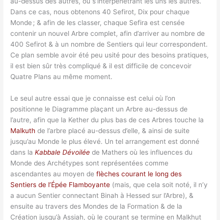
au-dessus des autres, ou s’interpénétrant les uns les autres.
Dans ce cas, nous obtenons 40 Sefirot, Dix pour chaque
Monde ; & afin de les classer, chaque Sefira est censée
contenir un nouvel Arbre complet, afin d’arriver au nombre de
400 Sefirot & à un nombre de Sentiers qui leur correspondent.
Ce plan semble avoir été peu usité pour des besoins pratiques,
il est bien sûr très compliqué & il est difficile de concevoir
Quatre Plans au même moment.
Le seul autre essai que je connaisse est celui où l’on
positionne le Diagramme plaçant un Arbre au-dessus de
l’autre, afin que la Kether du plus bas de ces Arbres touche la
Malkuth
de l’arbre placé au-dessus d’elle, & ainsi de suite
jusqu’au Monde le plus élevé. Un tel arrangement est donné
dans la
Kabbale Dévoilée
de Mathers où les influences du
Monde des Archétypes sont représentées comme
ascendantes au moyen de
flèches courant le long des
Sentiers de l’Épée Flamboyante
(mais, que cela soit noté, il n’y
a aucun Sentier connectant Binah à Hessed sur l’Arbre), &
ensuite au travers des Mondes de la Formation & de la
Création jusqu’à Assiah, où le courant se termine en Malkhut