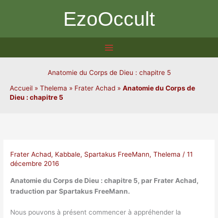
Aller
EzoOccult
au
contenu
Anatomie du Corps de Dieu : chapitre 5
Accueil
»
Thelema
»
Frater Achad
»
Anatomie du Corps de
Dieu : chapitre 5
Frater Achad
,
Kabbale
,
Spartakus FreeMann
,
Thelema
/
11
décembre 2016
Anatomie du Corps de Dieu : chapitre 5, par Frater Achad,
traduction par Spartakus FreeMann.
Nous pouvons à présent commencer à appréhender la