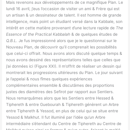
Mais revenons aux développements de ce magnifique Plan. Le
lundi 16 avril, j’eus l’occasion de visiter un ami & Frère qui est
un artisan & un dessinateur de talent. Il est homme de grande
intelligence, mais point un étudiant versé dans la Kabbale, son
intérêt en cette matière provenant d’une lecture rapide de
The
Essence of the Practical Kabbalah
& de quelques études de
Q.B.L.
Je fus impressionné alors que je le questionnai sur le
Nouveau Plan, de découvrir qu’il comprenait les possibilités
que celui-ci offrait. Nous avons alors discuté quelque temps &
nous avons dessiné des représentations telles que celles que
j’ai données ici (Figure XXI). Il m’offrit de réaliser un dessin qui
montrerait les progressions ultérieures du Plan. Le jour suivant
je l’appelai & nous fîmes quelques expériences
complémentaires ensemble & discutâmes des proportions
justes des diamètres des Sefirot par rapport aux Sentiers.
Nous remarquâmes alors que les Sentiers entre Hessed &
Tiphereth & entre Guebourah & Tiphereth génèrent un Arbre
entre Tiphereth & Yessod, en plus de celui qui se situe entre
Yessod & Malkhut. Il fut illuminé par l’idée qu’un Arbre
intermédiaire s’étendant du Centre de Tiphereth au Centre de
Malkhut puisse ainsi se former & qu’un autre, faisant la moitié