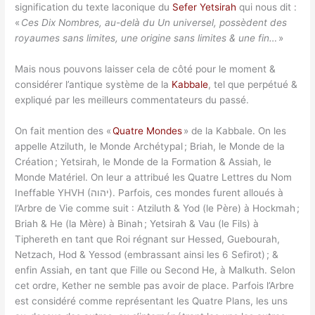
signification du texte laconique du
Sefer Yetsirah
qui nous dit :
«
Ces Dix Nombres, au-delà du Un universel, possèdent des
royaumes sans limites, une origine sans limites & une fin…
»
Mais nous pouvons laisser cela de côté pour le moment &
considérer l’antique système de la
Kabbale
, tel que perpétué &
expliqué par les meilleurs commentateurs du passé.
On fait mention des «
Quatre Mondes
» de la Kabbale. On les
appelle Atziluth, le Monde Archétypal ; Briah, le Monde de la
Création ; Yetsirah, le Monde de la Formation & Assiah, le
Monde Matériel. On leur a attribué les Quatre Lettres du Nom
Ineffable YHVH (יהוה). Parfois, ces mondes furent alloués à
l’Arbre de Vie comme suit : Atziluth & Yod (le Père) à Hockmah ;
Briah & He (la Mère) à Binah ; Yetsirah & Vau (le Fils) à
Tiphereth en tant que Roi régnant sur Hessed, Guebourah,
Netzach, Hod & Yessod (embrassant ainsi les 6 Sefirot) ; &
enfin Assiah, en tant que Fille ou Second He, à Malkuth. Selon
cet ordre, Kether ne semble pas avoir de place. Parfois l’Arbre
est considéré comme représentant les Quatre Plans, les uns