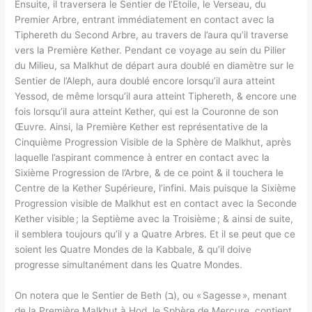
Ensuite, il traversera le Sentier de l’Étoile, le Verseau, du
Premier Arbre, entrant immédiatement en contact avec la
Tiphereth du Second Arbre, au travers de l’aura qu’il traverse
vers la Première Kether. Pendant ce voyage au sein du Pilier
du Milieu, sa Malkhut de départ aura doublé en diamètre sur le
Sentier de l’Aleph, aura doublé encore lorsqu’il aura atteint
Yessod, de même lorsqu’il aura atteint Tiphereth, & encore une
fois lorsqu’il aura atteint Kether, qui est la Couronne de son
Œuvre. Ainsi, la Première Kether est représentative de la
Cinquième Progression Visible de la Sphère de Malkhut, après
laquelle l’aspirant commence à entrer en contact avec la
Sixième Progression de l’Arbre, & de ce point & il touchera le
Centre de la Kether Supérieure, l’infini. Mais puisque la Sixième
Progression visible de Malkhut est en contact avec la Seconde
Kether visible ; la Septième avec la Troisième ; & ainsi de suite,
il semblera toujours qu’il y a Quatre Arbres. Et il se peut que ce
soient les Quatre Mondes de la Kabbale, & qu’il doive
progresse simultanément dans les Quatre Mondes.
On notera que le Sentier de Beth (ב), ou « Sagesse », menant
de la Première Malkhut à Hod, le Sphère de Mercure, contient