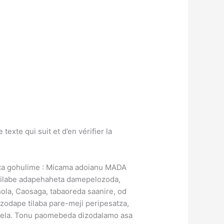
exte qui suit et d’en vérifier la
nuca gohulime : Micama adoianu MADA
d tilabe adapehaheta damepelozoda,
ola, Caosaga, tabaoreda saanire, od
azodape tilaba pare-meji peripesatza,
a lela. Tonu paomebeda dizodalamo asa