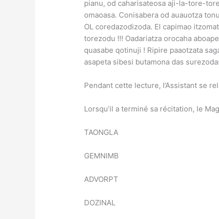
pianu, od caharisateosa aji-la-tore-t
omaoasa. Conisabera od auauotza tonuj
OL coredazodizoda. El capimao itzomatz
torezodu !!! Oadariatza orocaha aboape
quasabe qotinuji ! Ripire paaotzata s
asapeta sibesi butamona das surezoda
Pendant cette lecture, l’Assistant se re
Lorsqu’il a terminé sa récitation, le 
TAONGLA
GEMNIMB
ADVORPT
DOZINAL