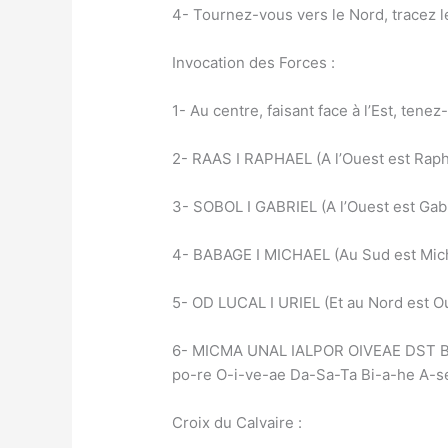
4- Tournez-vous vers le Nord, tracez 
Invocation des Forces :
1- Au centre, faisant face à l’Est, tenez
2- RAAS I RAPHAEL (A l’Ouest est Rapha
3- SOBOL I GABRIEL (A l’Ouest est Gabri
4- BABAGE I MICHAEL (Au Sud est Mich
5- OD LUCAL I URIEL (Et au Nord est Our
6- MICMA UNAL IALPOR OIVEAE DST BIAH
po-re O-i-ve-ae Da-Sa-Ta Bi-a-he A-s
Croix du Calvaire :