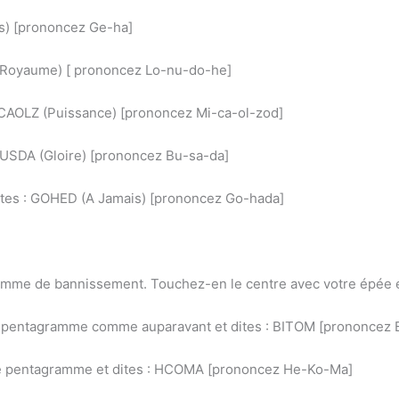
 es) [prononcez Ge-ha]
 (Royaume) [ prononcez Lo-nu-do-he]
MICAOLZ (Puissance) [prononcez Mi-ca-ol-zod]
 BUSDA (Gloire) [prononcez Bu-sa-da]
 dites : GOHED (A Jamais) [prononcez Go-hada]
agramme de bannissement. Touchez-en le centre avec votre épée 
le pentagramme comme auparavant et dites : BITOM [prononcez 
 le pentagramme et dites : HCOMA [prononcez He-Ko-Ma]