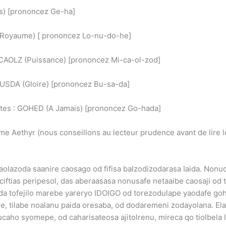
 es) [prononcez Ge-ha]
 (Royaume) [ prononcez Lo-nu-do-he]
MICAOLZ (Puissance) [prononcez Mi-ca-ol-zod]
 BUSDA (Gloire) [prononcez Bu-sa-da]
 dites : GOHED (A Jamais) [prononcez Go-hada]
e Aethyr (nous conseillons au lecteur prudence avant de lire le t
caolazoda saanire caosago od fifisa balzodizodarasa Iaida. No
ciftias peripesol, das aberaasasa nonusafe netaaibe caosaji o
da tofejilo marebe yareryo IDOIGO od torezodulape yaodafe goh
re, tilabe noalanu paida oresaba, od dodaremeni zodayolana. El
ucaho syomepe, od caharisateosa ajitolrenu, mireca qo tiolbel