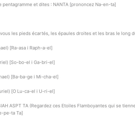
le pentagramme et dites : NANTA [prononcez Na-en-ta]
-vous les pieds écartés, les épaules droites et les bras le long d
el) [Ra-asa i Raph-a-el]
el) [So-bo-el i Ga-bri-el]
ael) [Ba-ba-ge i Mi-cha-el]
iel) [O Lu-ca-el i U-ri-el]
 ASPT TA (Regardez ces Etoiles Flamboyantes qui se tiennen
e-pe-ta Ta]