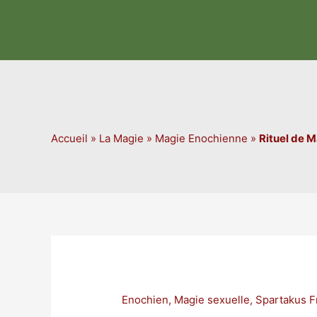
Aller
au
contenu
Accueil
»
La Magie
»
Magie Enochienne
»
Rituel de 
Enochien
,
Magie sexuelle
,
Spartakus 