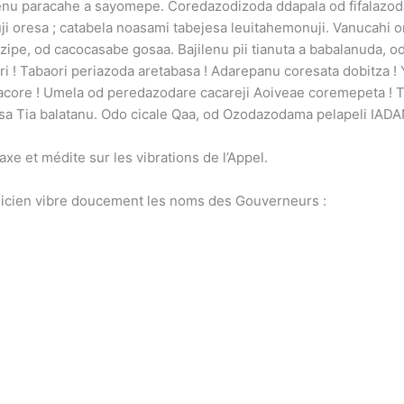
orenu paracahe a sayomepe. Coredazodizoda ddapala od fifalazod
i oresa ; catabela noasami tabejesa leuitahemonuji. Vanucahi 
ipe, od cacocasabe gosaa. Bajilenu pii tianuta a babalanuda, od
ri ! Tabaori periazoda aretabasa ! Adarepanu coresata dobitza 
agacore ! Umela od peredazodare cacareji Aoiveae coremepeta !
sa Tia balatanu. Odo cicale Qaa, od Ozodazodama pelapeli IAD
laxe et médite sur les vibrations de l’Appel.
Magicien vibre doucement les noms des Gouverneurs :