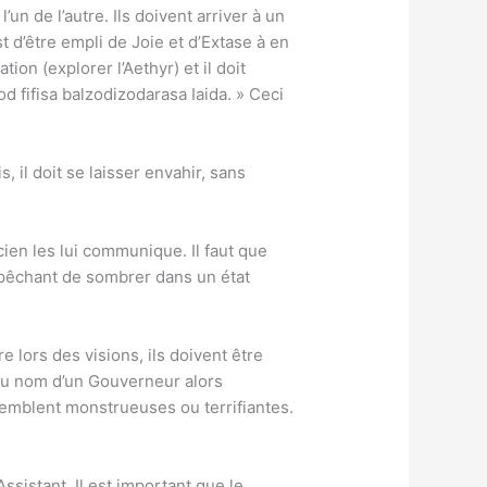
un de l’autre. Ils doivent arriver à un
st d’être empli de Joie et d’Extase à en
on (explorer l’Aethyr) et il doit
d fifisa balzodizodarasa Iaida. » Ceci
.
, il doit se laisser envahir, sans
icien les lui communique. Il faut que
’empêchant de sombrer dans un état
e lors des visions, ils doivent être
du nom d’un Gouverneur alors
semblent monstrueuses ou terrifiantes.
Assistant. Il est important que le