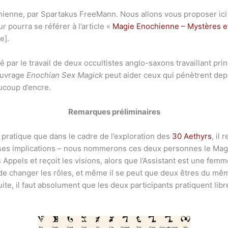
hienne, par Spartakus FreeMann. Nous allons vous proposer ici 
ur pourra se référer à l’article «
Magie Enochienne – Mystères et
e].
é par le travail de deux occultistes anglo-saxons travaillant pri
’ouvrage
Enochian Sex Magick
peut aider ceux qui pénètrent dep
aucoup d’encre.
Remarques préliminaires
 pratique que dans le cadre de l’exploration des
30 Aethyrs
, il
 ses implications – nous nommerons ces deux personnes le Magicie
 Appels et reçoit les visions, alors que l’Assistant est une femm
de changer les rôles, et même il se peut que deux êtres du mêm
te, il faut absolument que les deux participants pratiquent libr