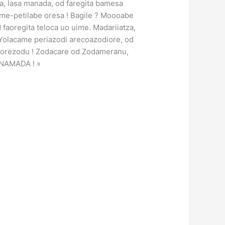
a, lasa manada, od faregita bamesa
ome-petilabe oresa ! Bagile ? Moooabe
 faoregita teloca uo uime. Madariiatza,
! Yolacame periazodi arecoazodiore, od
 Torezodu ! Zodacare od Zodameranu,
ANAMADA ! »