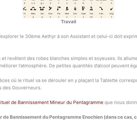
Travail
explorer le 30ème Aethyr à son Assistant et celui-ci doit expri
s et revêtent des robes blanches simples et soyeuses. Ils allum
méliorer l’atmosphère. De petites quantités d’alcool peuvent é
èces où le rituel va se dérouler en y plaçant la Tablette correspo
ils des Gouverneurs.
ituel de Bannissement Mineur du Pentagramme
que nous donno
ur de Bannissement du Pentagramme Enochien (dans ce cas, celu