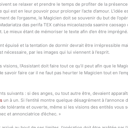
ivent se relaxer et prendre le temps de profiter de la présence l’
ce qui est en leur pouvoir pour prolonger l’acte d’amour. L’idée e
nt de l’orgasme, le Magicien doit se souvenir du but de l’opérati
« Madariatza das perifa TEX cahisa micaolazoda saanire caosago o
t. Le mieux étant de mémoriser le texte afin d’en être imprégné
t épuisé et la tentation de dormir devrait être irrépressible mais
est nécessaire, par les images qui lui viennent à l’esprit.
 visions, l’Assistant doit faire tout ce qu’il peut afin que le Mag
 de savoir faire car il ne faut pas heurter le Magicien tout en l
nts suivants : si des anges, ou tout autre être, devaient apparaîtr
s
un à un. Si l’entité montre quelque désagrément à l’annonce 
ude tolérante et ouverte, même si les visions des entités vous 
hec et annonciatrice d’échec. »
 arrivé au bout de ses limites, l’opération doit être arrêtée par l’