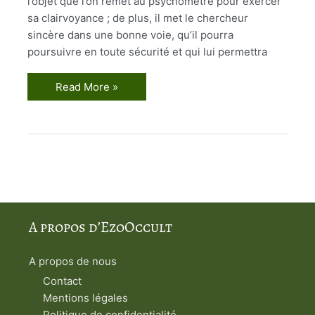
l’objet que l’on remet au psychomètre pour exercer
sa clairvoyance ; de plus, il met le chercheur
sincère dans une bonne voie, qu’il pourra
poursuivre en toute sécurité et qui lui permettra
Les
Read More »
Miroirs
Magiques
2
A propos d’EzoOccult
A propos de nous
Contact
Mentions légales
Politique de confidentialité