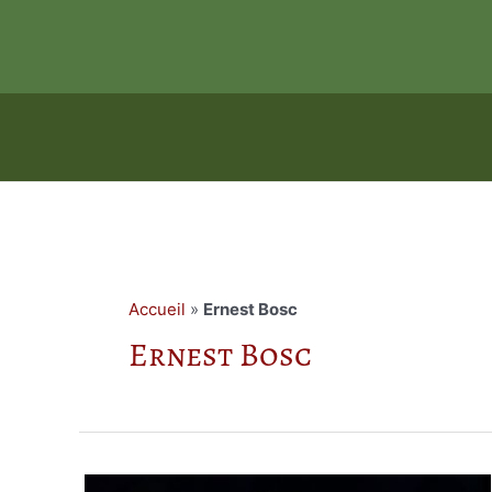
Aller
au
contenu
Accueil
»
Ernest Bosc
Ernest Bosc