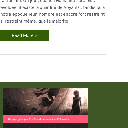
l’altruisme. Un jour, quand l’Humanité sera plus
évoluée, il existera quantité de Voyants ; tandis qu’à
notre époque leur, nombre est encore fort restreint,
si restreint même, que la majorité
Les
Read More »
Miroirs
Magiques
1