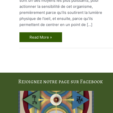
sont un des moyens les plus puissants, pour
actionner la sensibilité de cet organisme,
premièrement parce qu’ils soutirent la lumière
physique de l’oeil, et ensuite, parce qu’ils
permettent de centrer en un point de […]
Les
Read More »
Miroirs
Magiques
3
Rejoignez notre page sur Facebook