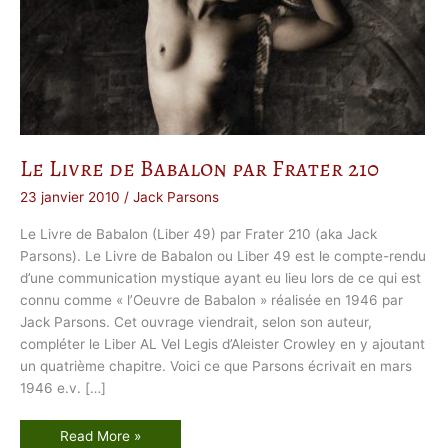
Le Livre de Babalon par Frater 210
23 janvier 2010
/
Jack Parsons
Le Livre de Babalon (Liber 49) par Frater 210 (aka Jack
Parsons). Le Livre de Babalon ou Liber 49 est le compte-rendu
d’une communication mystique ayant eu lieu lors de ce qui est
connu comme « l’Oeuvre de Babalon » réalisée en 1946 par
Jack Parsons. Cet ouvrage viendrait, selon son auteur,
compléter le Liber AL Vel Legis d’Aleister Crowley en y ajoutant
un quatrième chapitre. Voici ce que Parsons écrivait en mars
1946 e.v. […]
L
Read More »
e