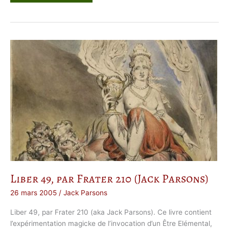
L
i
v
r
e
d
e
B
a
b
a
l
o
n
p
a
r
F
r
a
t
e
r
2
1
0
Liber 49, par Frater 210 (Jack Parsons)
26 mars 2005
/
Jack Parsons
Liber 49, par Frater 210 (aka Jack Parsons). Ce livre contient
l’expérimentation magicke de l’invocation d’un Être Elémental,