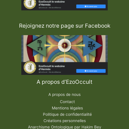
a
c
k
P
a
r
s
Rejoignez notre page sur Facebook
o
n
s
)
A propos d’EzoOccult
A propos de nous
Contact
Mentions légales
Politique de confidentialité
Créations personnelles
Anarchisme Ontologique par Hakim Bey