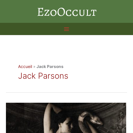
Aller
EzoOccult
au
contenu
Accueil
»
Jack Parsons
Jack Parsons