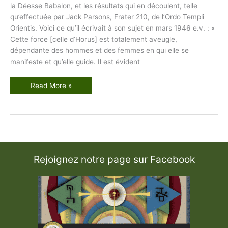
la Déesse Babalon, et les résultats qui en découlent, telle
qu’effectuée par Jack Parsons, Frater 210, de l’Ordo Templi
Orientis. Voici ce qu’il écrivait à son sujet en mars 1946 e.v. : «
Cette force [celle d’Horus] est totalement aveugle,
dépendante des hommes et des femmes en qui elle se
manifeste et qu’elle guide. Il est évident
L
Read More »
i
b
e
r
4
9
,
p
a
r
Rejoignez notre page sur Facebook
F
r
a
t
e
r
2
1
0
(
J