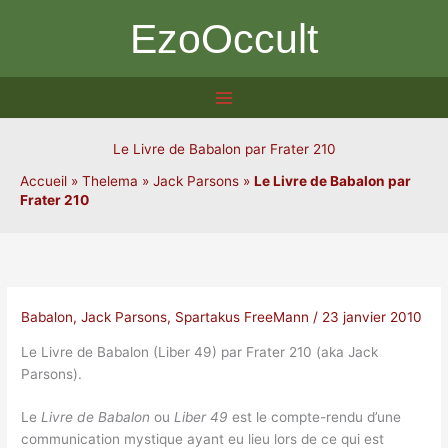
Aller
EzoOccult
au
contenu
Le Livre de Babalon par Frater 210
Accueil
»
Thelema
»
Jack Parsons
»
Le Livre de Babalon par
Frater 210
Babalon
,
Jack Parsons
,
Spartakus FreeMann
/
23 janvier 2010
Le Livre de Babalon (Liber 49) par Frater 210 (aka Jack
Parsons).
Le
Livre de Babalon
ou
Liber 49
est le compte-rendu d’une
communication mystique ayant eu lieu lors de ce qui est