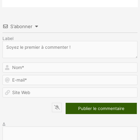
S’abonner
Label
N
E
m
S
W
Δ