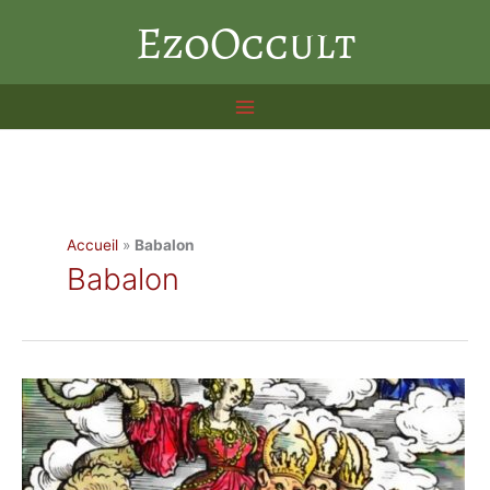
Aller
EzoOccult
au
contenu
Accueil
»
Babalon
Babalon