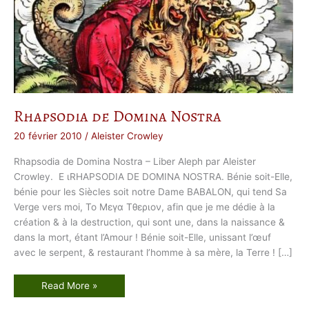
Rhapsodia de Domina Nostra
20 février 2010
/
Aleister Crowley
Rhapsodia de Domina Nostra – Liber Aleph par Aleister
Crowley. Ε ιRHAPSODIA DE DOMINA NOSTRA. Bénie soit-Elle,
bénie pour les Siècles soit notre Dame BABALON, qui tend Sa
Verge vers moi, Το Μεγα Τθεριον, afin que je me dédie à la
création & à la destruction, qui sont une, dans la naissance &
dans la mort, étant l’Amour ! Bénie soit-Elle, unissant l’œuf
avec le serpent, & restaurant l’homme à sa mère, la Terre ! […]
R
Read More »
h
a