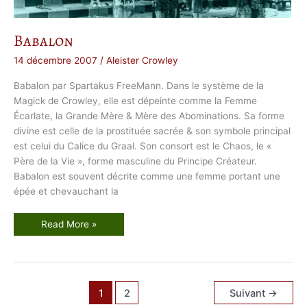
r
2
1
0
Babalon
14 décembre 2007
/
Aleister Crowley
Babalon par Spartakus FreeMann. Dans le système de la
Magick de Crowley, elle est dépeinte comme la Femme
Écarlate, la Grande Mère & Mère des Abominations. Sa forme
divine est celle de la prostituée sacrée & son symbole principal
est celui du Calice du Graal. Son consort est le Chaos, le «
Père de la Vie », forme masculine du Principe Créateur.
Babalon est souvent décrite comme une femme portant une
épée et chevauchant la
B
Read More »
a
b
a
l
o
n
1
2
Suivant
→