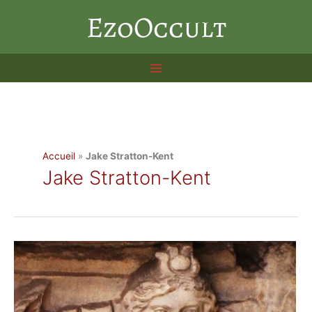
Aller
EzoOccult
au
contenu
Accueil
»
Jake Stratton-Kent
Jake Stratton-Kent