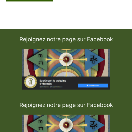
v
o
c
a
t
i
o
n
d
Rejoignez notre page sur Facebook
’
I
s
i
s
Rejoignez notre page sur Facebook