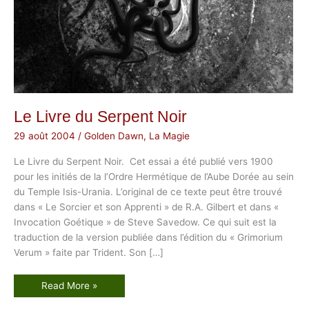
Le Livre du Serpent Noir
29 août 2004
/
Golden Dawn
,
La Magie
Le Livre du Serpent Noir. Cet essai a été publié vers 1900
pour les initiés de la l’Ordre Hermétique de l’Aube Dorée au sein
du Temple Isis-Urania. L’original de ce texte peut être trouvé
dans « Le Sorcier et son Apprenti » de R.A. Gilbert et dans «
Invocation Goétique » de Steve Savedow. Ce qui suit est la
traduction de la version publiée dans l’édition du « Grimorium
Verum » faite par Trident. Son […]
L
Read More »
e
L