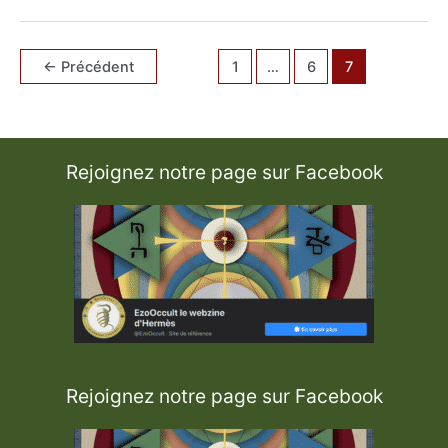
i
v
r
e
d
←
Précédent
1
…
6
7
u
S
e
r
p
e
n
t
Rejoignez notre page sur Facebook
N
o
i
r
Rejoignez notre page sur Facebook