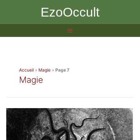
Aller
EzoOccult
au
contenu
Accueil
»
Magie
»
Page 7
Magie