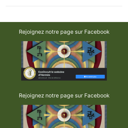
i
p
h
r
a
d
i
T
Rejoignez notre page sur Facebook
s
é
n
i
o
u
t
h
a
Rejoignez notre page sur Facebook