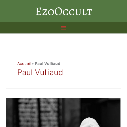
Aller
EzoOccult
au
contenu
Accueil
»
Paul Vulliaud
Paul Vulliaud