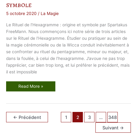
e
symbole
l
a
G
5 octobre 2020
/
La Magie
o
l
d
Le Rituel de l’Hexagramme : origine et symbole par Spartakus
e
FreeMann. Nous commençons ici notre série de trois articles
n
D
sur le Rituel de l’Hexagramme. Étudier ou pratiquer au sein de
a
w
la magie cérémonielle ou de la Wicca conduit inévitablement à
n
se confronter au rituel du pentagramme, mineur ou majeur, et,
dans la foulée, à celui de l’hexagramme. J’avoue ne pas trop
l’apprécier, car bien trop long, et lui préférer le précédent, mais
il est impossible
L
Read More »
e
R
i
t
u
e
l
←
Précédent
1
2
3
…
348
d
e
l
Suivant
→
’
H