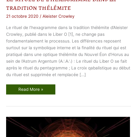
tradition thélémite
21 octobre 2020
/
Aleister Crowley
Le rituel de l’hexagramme dans la tradition thélémite d’Aleister
Crowley, publié dans le Liber O [1], ne change pas
fondamentalement le processus. Les différences reposent
surtout sur la symbolique interne et la finalité du rituel qui est
pratiqué dans une optique thélémite du Nouvel Éon d’Horus au
sein de l’Astrum Argentum (A∴A∴) : Le rituel du Liber O se fait
après le rituel du pentagramme ; La croix qabalistique au début
du rituel est supprimée et remplacée […]
L
Read More »
e
r
i
t
u
e
l
d
e
l
’
h