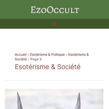
Aller
EzoOccult
au
contenu
Accueil
»
Esotérisme & Politique
»
Esotérisme &
Société
»
Page 3
Esotérisme & Société