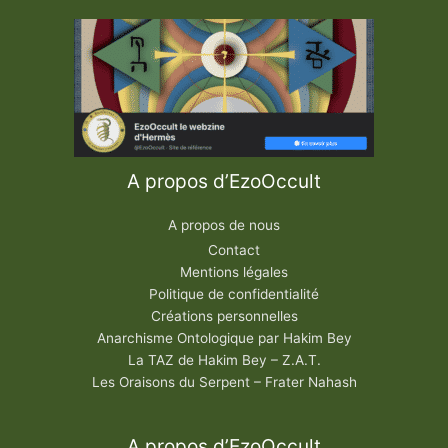
o
p
h
i
q
u
e
A propos d’EzoOccult
A propos de nous
Contact
Mentions légales
Politique de confidentialité
Créations personnelles
Anarchisme Ontologique par Hakim Bey
La TAZ de Hakim Bey – Z.A.T.
Les Oraisons du Serpent – Frater Nahash
A propos d’EzoOccult