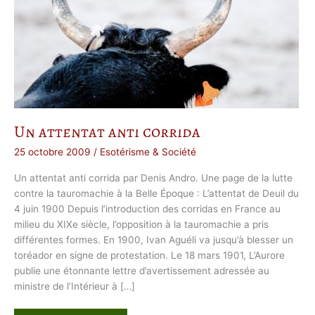
Un attentat anti corrida
25 octobre 2009
/
Esotérisme & Société
Un attentat anti corrida par Denis Andro. Une page de la lutte
contre la tauromachie à la Belle Époque : L’attentat de Deuil du
4 juin 1900 Depuis l’introduction des corridas en France au
milieu du XIXe siècle, l’opposition à la tauromachie a pris
différentes formes. En 1900, Ivan Aguéli va jusqu’à blesser un
toréador en signe de protestation. Le 18 mars 1901, L’Aurore
publie une étonnante lettre d’avertissement adressée au
ministre de l’Intérieur à […]