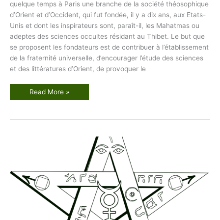
quelque temps à Paris une branche de la société théosophique
d’Orient et d’Occident, qui fut fondée, il y a dix ans, aux Etats-
Unis et dont les inspirateurs sont, paraît-il, les Mahatmas ou
adeptes des sciences occultes résidant au Thibet. Le but que
se proposent les fondateurs est de contribuer à l’établissement
de la fraternité universelle, d’encourager l’étude des sciences
et des littératures d’Orient, de provoquer le
L
Read More »
’
O
c
c
u
l
t
i
s
m
e
à
P
a
r
i
s