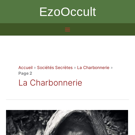
Aller
EzoOccult
au
contenu
Accueil
»
Sociétés Secrètes
»
La Charbonnerie
»
Page 2
La Charbonnerie