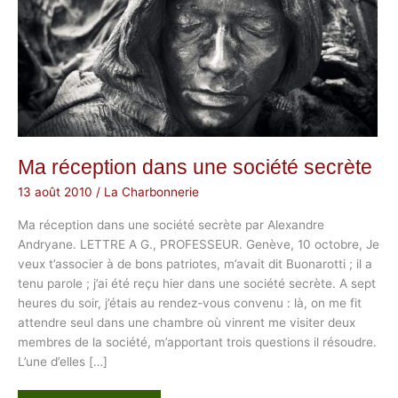
Ma réception dans une société secrète
13 août 2010
/
La Charbonnerie
Ma réception dans une société secrète par Alexandre
Andryane. LETTRE A G., PROFESSEUR. Genève, 10 octobre, Je
veux t’associer à de bons patriotes, m’avait dit Buonarotti ; il a
tenu parole ; j’ai été reçu hier dans une société secrète. A sept
heures du soir, j’étais au rendez-vous convenu : là, on me fit
attendre seul dans une chambre où vinrent me visiter deux
membres de la société, m’apportant trois questions il résoudre.
L’une d’elles […]