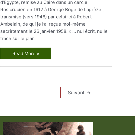
d’Égypte, remise au Caire dans un cercle
Rosicrucien en 1912 à George Boge de Lagrèze ;
transmise (vers 1946) par celui-ci à Robert
Ambelain, de qui je l’ai reçue moi-même
secrètement le 26 janvier 1958. « … nul écrit, nulle
trace sur le plan
Rose-
Read More »
Croix
d’Orient
et
Alchimie
Spirituelle
Suivant
→