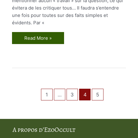
mentionner aucun « travail » sur la question, ce qui
évitera de les critiquer tous… Il faudra s’entendre
une fois pour toutes sur des faits simples et
évidents. Par «
La
Read More »
Rose
Croix
d’Or
1
…
3
4
5
A propos d’EzoOccult