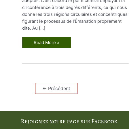
adeptes. C’est d’abord le point central déployant la
circonférence à trois degrés différents, ce qui nous
donne les trois régions circulaires et concentriques
figurant le processus de l’Émanation proprement
dite. Au […]
Analyse
Read More »
de
la
Rose-
Croix
←
Précédent
Rejoignez notre page sur Facebook