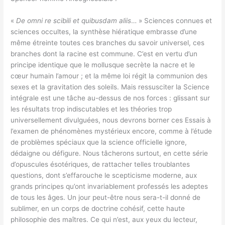
«
De omni re scibili et quibusdam aliis
… » Sciences connues et
sciences occultes, la synthèse hiératique embrasse d’une
même étreinte toutes ces branches du savoir universel, ces
branches dont la racine est commune. C’est en vertu d’un
principe identique que le mollusque secrète la nacre et le
cœur humain l’amour ; et la même loi régit la communion des
sexes et la gravitation des soleils. Mais ressusciter la Science
intégrale est une tâche au-dessus de nos forces : glissant sur
les résultats trop indiscutables et les théories trop
universellement divulguées, nous devrons borner ces Essais à
l’examen de phénomènes mystérieux encore, comme à l’étude
de problèmes spéciaux que la science officielle ignore,
dédaigne ou défigure. Nous tâcherons surtout, en cette série
d’opuscules ésotériques, de rattacher telles troublantes
questions, dont s’effarouche le scepticisme moderne, aux
grands principes qu’ont invariablement professés les adeptes
de tous les âges. Un jour peut-être nous sera-t-il donné de
sublimer, en un corps de doctrine cohésif, cette haute
philosophie des maîtres. Ce qui n’est, aux yeux du lecteur,