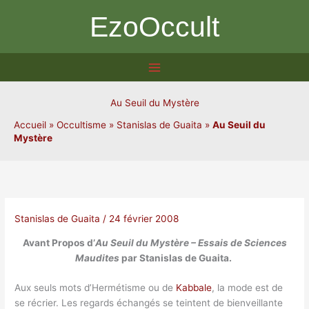
Aller
EzoOccult
au
contenu
Au Seuil du Mystère
Accueil
»
Occultisme
»
Stanislas de Guaita
»
Au Seuil du
Mystère
Stanislas de Guaita
/
24 février 2008
Avant Propos d’
Au Seuil du Mystère – Essais de Sciences
Maudites
par Stanislas de Guaita.
Aux seuls mots d’Hermétisme ou de
Kabbale
, la mode est de
se récrier. Les regards échangés se teintent de bienveillante