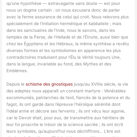
qu’une hypothèse — extravagante sans doute — est pour
nous un dogme certain : on nous excusera donc de parler
avec la ferme assurance de celui qui croit. Nous relevons plus
spécialement de l’Initiation hermétique et kabbaliste ; mais
dans les sanctuaires de l’Inde, nous le savons, dans les
temples de la Perse, de l’Hellade et de l’Étrurie, aussi bien que
chez les Égyptiens et les Hébreux, la même synthèse a revêtu
diverses formes et les symbolismes en apparence les plus
contradictoires traduisent pour l’Élu la Vérité toujours Une,
dans la langue, invariable au fond, des Mythes et des
Emblèmes.
Depuis le
schisme des gnostiques
jusqu’au XVIIIe siècle, la vie
des adeptes nous apparaît un constant martyre : Vénérables
excommuniés, patriarches de l’exil, fiancés de la potence et du
fagot, ils ont gardé dans l’épreuve l’héroïque sérénité dont
l’Idéal arme et décore ses fervents ; ils ont vécu leur agonie,
car le Devoir était, pour eux, de transmettre aux héritiers de
leur foi proscrite le trésor de la science sacrée ; ils ont écrit
leurs symboles, qu’aujourd’hui nous déchiffrons… L’ère est