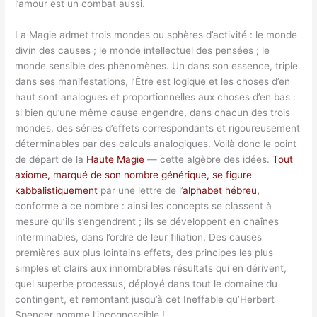
l’amour est un combat aussi.
La Magie admet trois mondes ou sphères d’activité : le monde
divin des causes ; le monde intellectuel des pensées ; le
monde sensible des phénomènes. Un dans son essence, triple
dans ses manifestations, l’Être est logique et les choses d’en
haut sont analogues et proportionnelles aux choses d’en bas :
si bien qu’une même cause engendre, dans chacun des trois
mondes, des séries d’effets correspondants et rigoureusement
déterminables par des calculs analogiques. Voilà donc le point
de départ de la
Haute Magie
— cette algèbre des idées.
Tout
axiome, marqué de son nombre générique, se figure
kabbalistiquement
par une lettre de l’
alphabet hébreu,
conforme à ce nombre : ainsi les concepts se classent à
mesure qu’ils s’engendrent ; ils se développent en chaînes
interminables, dans l’ordre de leur filiation. Des causes
premières aux plus lointains effets, des principes les plus
simples et clairs aux innombrables résultats qui en dérivent,
quel superbe processus, déployé dans tout le domaine du
contingent, et remontant jusqu’à cet Ineffable qu’Herbert
Spencer nomme l’incognoscible !