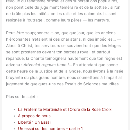
révolue du fanatisme officiel et des superstitions populaires,
non point celle du juge ment téméraire et de la sottise : si l’on
ne brûle plus les Initiés, on les raille et les calomnie. Ils sont
résignés à l’outrage,, comme leurs pères — les martyrs.
Peut-être soupçonnera-t-on, quelque jour, que les anciens
hiérophantes n’étaient ni des charlatans, ni des imbéciles… —
Alors, ô Christ, tes serviteurs se souviendront que des Mages
se sont prosternés devant ton berceau royal, et partout
répandue, la Charité témoignera hautement que ton règne est
advenu :
Adveniat regnum tuum !
… En attendant que sonne
cette heure de la Justice et de la Gnose, nous livrons à la risée
bruyante du plus grand nombre, nous soumettons à l’impartial
jugement de quelques-uns ces Essais de Sciences maudites.
Plus sur le sujet :
La Fraternité Martiniste et l’Ordre de la Rose Croix
A propos de nous
Liberté : Un Essai
Un essai sur les nombres – partie 1