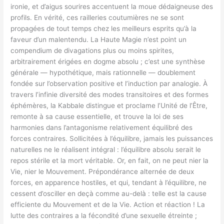
ironie, et d’aigus sourires accentuent la moue dédaigneuse des
profils. En vérité, ces railleries coutumières ne se sont
propagées de tout temps chez les meilleurs esprits qu’à la
faveur d’un malentendu. La Haute Magie n’est point un
compendium de divagations plus ou moins spirites,
arbitrairement érigées en dogme absolu ; c’est une synthèse
générale — hypothétique, mais rationnelle — doublement
fondée sur l’observation positive et l’induction par analogie. À
travers l’infinie diversité des modes transitoires et des formes
éphémères, la Kabbale distingue et proclame l’Unité de l’Être,
remonte à sa cause essentielle, et trouve la loi de ses
harmonies dans l’antagonisme relativement équilibré des
forces contraires. Sollicitées à l’équilibre, jamais les puissances
naturelles ne le réalisent intégral : l’équilibre absolu serait le
repos stérile et la mort véritable. Or, en fait, on ne peut nier la
Vie, nier le Mouvement. Pré­pondérance alternée de deux
forces, en apparence hostiles, et qui, tendant à l’équilibre, ne
cessent d’osciller en deçà comme au-delà : telle est la cause
efficiente du Mouvement et de la Vie. Action et réaction ! La
lutte des contraires a la fécondité d’une sexuelle étreinte ;