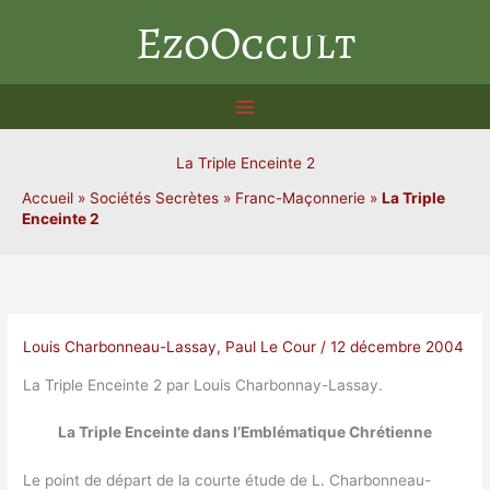
Aller
EzoOccult
au
contenu
La Triple Enceinte 2
Accueil
»
Sociétés Secrètes
»
Franc-Maçonnerie
»
La Triple
Enceinte 2
Louis Charbonneau-Lassay
,
Paul Le Cour
/
12 décembre 2004
La Triple Enceinte 2 par Louis Charbonnay-Lassay.
La Triple Enceinte dans l’Emblématique Chrétienne
Le point de départ de la courte étude de L. Charbonneau-