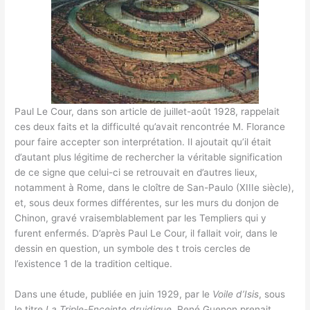
Paul Le Cour, dans son article de juillet-août 1928, rappelait
ces deux faits et la difficulté qu’avait rencontrée M. Florance
pour faire accepter son interprétation. Il ajoutait qu’il était
d’autant plus légitime de rechercher la véritable signification
de ce signe que celui-ci se retrouvait en d’autres lieux,
notamment à Rome, dans le cloître de San-Paulo (XIIIe siècle),
et, sous deux formes différentes, sur les murs du donjon de
Chinon, gravé vraisemblablement par les Templiers qui y
furent enfermés. D’après Paul Le Cour, il fallait voir, dans le
dessin en question, un symbole des t trois cercles de
l’existence 1 de la tradition celtique.
Dans une étude, publiée en juin 1929, par le
Voile d’Isis
, sous
le titre
La Triple-Enceinte druidique
, René Guenon prenait