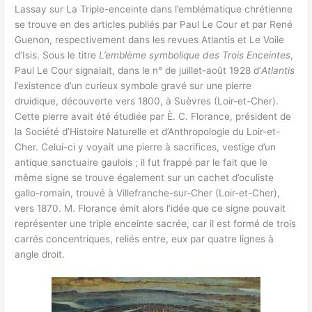
Lassay sur La Triple-enceinte dans l’emblématique chrétienne
se trouve en des articles publiés par Paul Le Cour et par René
Guenon, respectivement dans les revues Atlantis et Le Voile
d’Isis. Sous le titre
L’emblème symbolique des Trois Enceintes
,
Paul Le Cour signalait, dans le n° de juillet-août 1928 d’
Atlantis
l’existence d’un curieux symbole gravé sur une pierre
druidique, découverte vers 1800, à Suèvres (Loir-et-Cher).
Cette pierre avait été étudiée par È. C. Florance, président de
la Société d’Histoire Naturelle et d’Anthropologie du Loir-et-
Cher. Celui-ci y voyait une pierre à sacrifices, vestige d’un
antique sanctuaire gaulois ; il fut frappé par le fait que le
même signe se trouve également sur un cachet d’oculiste
gallo-romain, trouvé à Villefranche-sur-Cher (Loir-et-Cher),
vers 1870. M. Florance émit alors l’idée que ce signe pouvait
représenter une triple enceinte sacrée, car il est formé de trois
carrés concentriques, reliés entre, eux par quatre lignes à
angle droit.