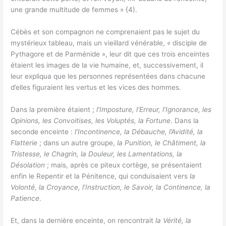
une grande multitude de femmes » {4).
Cébès et son compagnon ne comprenaient pas le sujet du
mystérieux tableau, mais un vieillard vénérable, « disciple de
Pythagore et de Parménide », leur dit que ces trois enceintes
étaient les images de la vie humaine, et, successivement, il
leur expliqua que les personnes représentées dans chacune
d’elles figuraient les vertus et les vices des hommes.
Dans la première étaient ;
l’Imposture, l’Erreur, l’Ignorance, les
Opinions, les Convoitises, les Voluptés, la Fortune
. Dans la
seconde enceinte :
l’Incontinence, la Débauche, l’Avidité, la
Flatterie
; dans un autre groupe,
la Punition, le Châtiment, la
Tristesse, le Chagrin, la Douleur, les Lamentations, la
Désolation
; mais, après ce piteux cortège, se présentaient
enfin le Repentir et la Pénitence, qui conduisaient vers
la
Volonté, la Croyance, l’Instruction, le Savoir, la Continence, la
Patience
.
Et, dans la dernière enceinte, on rencontrait
la Vérité, la