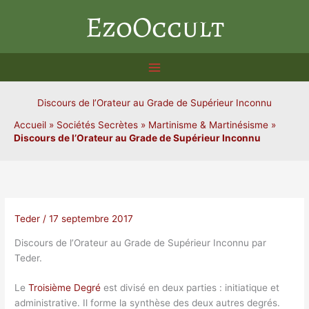
Aller
EzoOccult
au
contenu
Discours de l’Orateur au Grade de Supérieur Inconnu
Accueil
»
Sociétés Secrètes
»
Martinisme & Martinésisme
»
Discours de l’Orateur au Grade de Supérieur Inconnu
Teder
/
17 septembre 2017
Discours de l’Orateur au Grade de Supérieur Inconnu par
Teder.
Le
Troisième Degré
est divisé en deux parties : initiatique et
administrative. Il forme la synthèse des deux autres degrés.