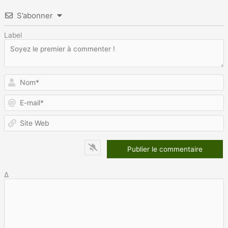
S’abonner
Label
N
E
m
S
W
Δ