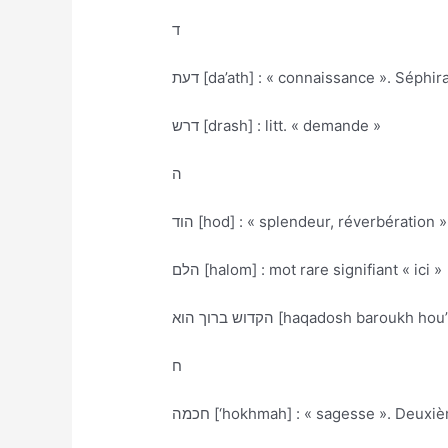
ד
דעת [da’ath] : « connaissance ». Séph
דרש [drash] : litt. « demande »
ה
הוד [hod] : « splendeur, réverbération
הלם [halom] : mot rare signifiant « ici »
הקדוש ברוך הוא [haqadosh baroukh
ח
חכמה [‘hokhmah] : « sagesse ». Deux