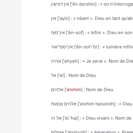
אין דורשין [‘ên dorshin] : « on n’interro
אין [‘ayin] : « néant ». Dieu en tant 
אין־סוף [‘ên-sof] : « Infini ». Dieu 
אין־סוף־אור [‘ên-sof-‘ôr] : « lum
אהיה [‘ehyeh] : « Je serai ». Nom de Di
אל [‘el] : Nom de Dieu
אלהים [
‘elohim
] : Nom de Dieu
אלהים צבאות [‘elohim tseva’oth] 
אל הי [‘el ‘hai] : « Dieu vivant ». Nom d
אצילות [‘atsilouth] : « émanation ». P