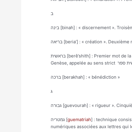
ב
בינה [binah] : « discernement ». Troi
בריאה [beria’] : « création ». Deuxiè
בראשית [berê’shith] : Premier mot de la Genèse, traduit le plus souvent par « au commencement », il désigne par extension l’ensemble de la
ברכה [berakhah] : « bénédiction »
ג
גבורה [guevourah] : « rigueur ». Cinq
גמטריה [
guematriah
] : technique consi
numériques associées aux lettres qui