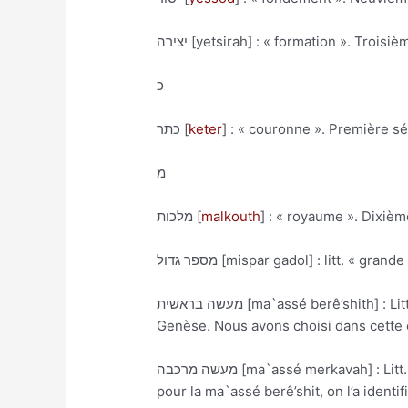
יצירה [yetsirah] : « formation ». Troi
כ
כתר [
keter
] : « couronne ». Première s
מ
מלכות [
malkouth
] : « royaume ». Dixiè
מספר גדול [mispar gadol] : litt. «
מעשה בראשית [ma`assé berê’shith] : Litt. « l’oeuvre du commencement », elle désigne l’enseignement lié aux premiers chapitres de la
Genèse. Nous avons choisi dans cette é
מעשה מרכבה [ma`assé merkavah] : Litt. « l’oeuvre du char », désigne, quant à elle, l’enseignement lié au premier chapitre d’Ezéchiel. Comme
pour la ma`assé berê’shit, on l’a identi