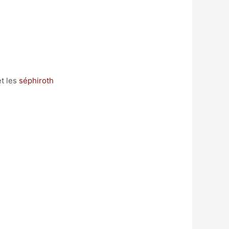
 et les
séphiroth