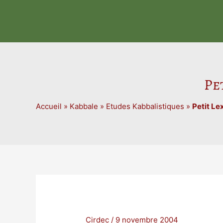
Aller
au
contenu
Pe
Accueil
»
Kabbale
»
Etudes Kabbalistiques
»
Petit Le
Cirdec
/
9 novembre 2004