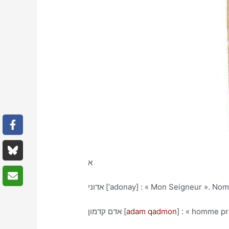
א
אדוני [‘adonay] : « Mon Seigneur ». N
אדם קדמון [
adam qadmon
] : « homme pr