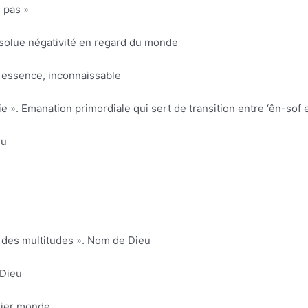
ge pas »
qu’absolue négativité en regard du monde
en son essence, inconnaissable
ière infinie ». Emanation primordiale qui sert de transition entre ‘ên-sof
eu
: « Dieu des multitudes ». Nom de Dieu
e Dieu
remier monde