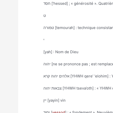
חסד [‘hessed] ; « générosité ». Quatr
ט
טמורה [temourah] : technique consi
י
[yah] : Nom de Dieu
יהוה [ne se prononce pas ; est rempl
אלהים יהוה קרא [YHWH qere’ ‘elo
צבאות יהוה [YHWH tseva’oth] : « 
יין [yayin] vin
יסוד [
yessod
] : « fondement ». Neuviè