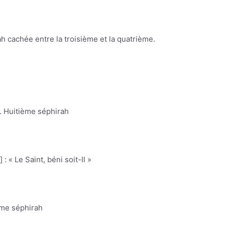
irah cachée entre la troisième et la quatrième.
 ». Huitième séphirah
 hou’] : « Le Saint, béni soit-Il »
ième séphirah