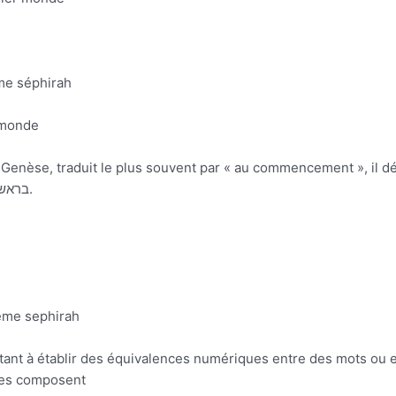
sème séphirah
me monde
Genèse, appelée au sens strict בראשית ספר.
uième sephirah
stant à établir des équivalences numériques entre des mots ou e
 les composent