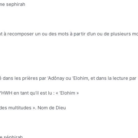
ième sephirah
stant à recomposer un ou des mots à partir d’un ou de plusieurs mo
acé dans les prières par ‘Adônay ou ‘Elohim, et dans la lecture p
him] : YHWH en tant qu’il est lu : « ‘Elohim »
YHWH des multitudes ». Nom de Dieu
me séphirah