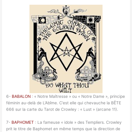
6-
BABALON
: « Notre Maîtresse » ou « Notre Dame », principe
féminin au-delà de L’Abîme. C’est elle qui chevauche la BÊTE
666 sur la carte du Tarot de Crowley : « Lust » (arcane 11).
7-
BAPHOMET
: La fameuse « idole » des Templiers. Crowley
prit le titre de Baphomet en même temps que la direction de