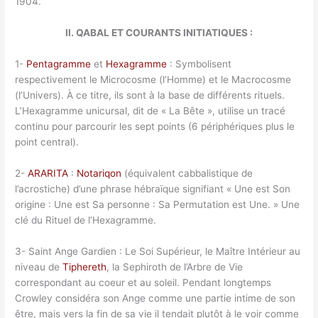
1904.
II. QABAL ET COURANTS INITIATIQUES :
1-
Pentagramme
et
Hexagramme
: Symbolisent
respectivement le Microcosme (l’Homme) et le Macrocosme
(l’Univers). À ce titre, ils sont à la base de différents rituels.
L’Hexagramme unicursal, dit de « La Bête », utilise un tracé
continu pour parcourir les sept points (6 périphériques plus le
point central).
2-
ARARITA
:
Notariqon
(équivalent cabbalistique de
l’acrostiche) d’une phrase hébraïque signifiant « Une est Son
origine : Une est Sa personne : Sa Permutation est Une. » Une
clé du Rituel de l’Hexagramme.
3- Saint Ange Gardien : Le Soi Supérieur, le Maître Intérieur au
niveau de
Tiphereth
, la Sephiroth de l’Arbre de Vie
correspondant au coeur et au soleil. Pendant longtemps
Crowley considéra son Ange comme une partie intime de son
être, mais vers la fin de sa vie il tendait plutôt à le voir comme