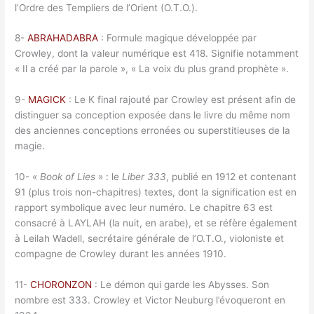
l’Ordre des Templiers de l’Orient (O.T.O.).
8-
ABRAHADABRA
: Formule magique développée par
Crowley, dont la valeur numérique est 418. Signifie notamment
« Il a créé par la parole », « La voix du plus grand prophète ».
9-
MAGICK
: Le K final rajouté par Crowley est présent afin de
distinguer sa conception exposée dans le livre du même nom
des anciennes conceptions erronées ou superstitieuses de la
magie.
10- «
Book of Lies
» : le
Liber 333
, publié en 1912 et contenant
91 (plus trois non-chapitres) textes, dont la signification est en
rapport symbolique avec leur numéro. Le chapitre 63 est
consacré à LAYLAH (la nuit, en arabe), et se réfère également
à Leilah Wadell, secrétaire générale de l’O.T.O., violoniste et
compagne de Crowley durant les années 1910.
11-
CHORONZON
: Le démon qui garde les Abysses. Son
nombre est 333. Crowley et Victor Neuburg l’évoqueront en