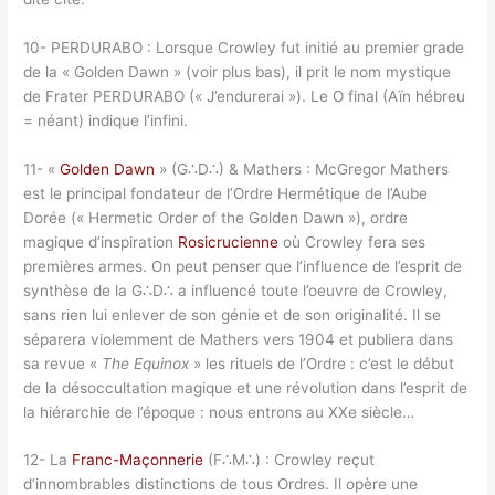
10- PERDURABO : Lorsque Crowley fut initié au premier grade
de la « Golden Dawn » (voir plus bas), il prit le nom mystique
de Frater PERDURABO (« J’endurerai »). Le O final (Aïn hébreu
= néant) indique l’infini.
11- «
Golden Dawn
» (G∴D∴) & Mathers : McGregor Mathers
est le principal fondateur de l’Ordre Hermétique de l’Aube
Dorée (« Hermetic Order of the Golden Dawn »), ordre
magique d’inspiration
Rosicrucienne
où Crowley fera ses
premières armes. On peut penser que l’influence de l’esprit de
synthèse de la G∴D∴ a influencé toute l’oeuvre de Crowley,
sans rien lui enlever de son génie et de son originalité. Il se
séparera violemment de Mathers vers 1904 et publiera dans
sa revue «
The Equinox
» les rituels de l’Ordre : c’est le début
de la désoccultation magique et une révolution dans l’esprit de
la hiérarchie de l’époque : nous entrons au XXe siècle…
12- La
Franc-Maçonnerie
(F∴M∴) : Crowley reçut
d’innombrables distinctions de tous Ordres. Il opère une