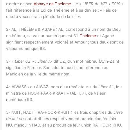
d’ordre de son
Abbaye de Thélème
. Le «
LIBER AL VEL LEGIS
»
fait référence à la Loi de Thélème et à sa devise : « Fais ce
que tu veux sera la plénitude de la loi. ».
2- AL, THÉLÈME & AGAPÉ : AL, correspond à un nom de Dieu
en hébreu, sa valeur numérique est 31,
Thélème
et Agapé
signifient respectivement Volonté et Amour ; tous deux sont de
valeur numérique 93.
3- «
Liber OZ
» :
Liber 77
dit OZ, d’un mot hébreu (Ayin-Zain)
signifiant « Force ». Sans doute aussi une référence au
Magicien de la ville du même nom.
4- AIWASS : ou AIWAZ, nom du « révélateur » du
Liber AL
, le «
ministre de HOOR-PAAR-KRAAT » (AL, I, 7), de valeur
numérique 93.
5- NUIT, HADIT, RA-HOOR-KHUIT : les trois chapitres du
Livre
de la Loi
sont attribués respectivement au principe féminin
NU, masculin HAD, et au produit de leur union RA-HOOR-KHU.