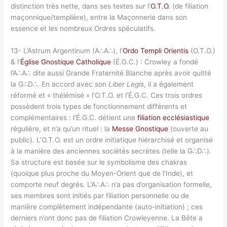
distinction très nette, dans ses textes sur l’
O.T.O.
(de filiation
maçonnique/templière), entre la Maçonnerie dans son
essence et les nombreux Ordres spéculatifs.
13- L’Astrum Argentinum (A∴A∴), l’
Ordo Templi Orientis
(O.T.O.)
& l’
Église Gnostique Catholique
(É.G.C.) : Crowley a fondé
l’A∴A∴ dite aussi Grande Fraternité Blanche après avoir quitté
la G∴D∴. En accord avec son
Liber Legis
, il a également
réformé et « thélémisé » l’O.T.O. et l’É.G.C. Ces trois ordres
possèdent trois types de fonctionnement différents et
complémentaires : l’É.G.C. détient une
filiation ecclésiastique
régulière, et n’a qu’un rituel : la
Messe Gnostique
(ouverte au
public). L’O.T.O. est un ordre initiatique hiérarchisé et organisé
à la manière des anciennes sociétés secrètes (telle la G∴D∴).
Sa structure est basée sur le symbolisme des chakras
(quoique plus proche du Moyen-Orient que de l’Inde), et
comporte neuf degrés. L’A∴A∴ n’a pas d’organisation formelle,
ses membres sont initiés par filiation personnelle ou de
manière complètement indépendante (auto-initiation) ; ces
derniers n’ont donc pas de filiation Crowleyenne. La Bête a