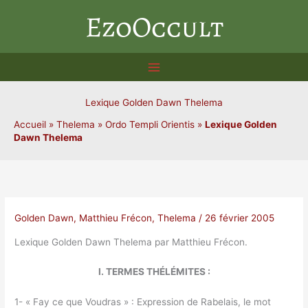
Aller
EzoOccult
au
contenu
Lexique Golden Dawn Thelema
Accueil
»
Thelema
»
Ordo Templi Orientis
»
Lexique Golden
Dawn Thelema
Golden Dawn
,
Matthieu Frécon
,
Thelema
/
26 février 2005
Lexique Golden Dawn Thelema par Matthieu Frécon.
I. TERMES THÉLÉMITES :
1- « Fay ce que Voudras » : Expression de Rabelais, le mot