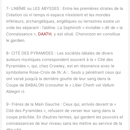
7- L’ABÎME ou LES ABYSSES : Entre les premières strates de la
Création où ni temps ni espace n’existent et les mondes
inférieurs, archangéliques, angéliques ou terrestres existe un
voile les séparant : l’abîme. La Sephiroth « invisible » dit de « la
Connaissance »,
DAATH
, y est situé. Choronzon en constitue
le gardien.
8- CITÉ DES PYRAMIDES : Les sociétés idéales de divers
auteurs mystiques correspondent souvent à la « Cité des
Pyramides », qui, chez Crowley, est en résonance avec le
symbolisme Rose-Croix de l’A∴A∴. Seuls y pénètrent ceux qui
ont versé jusqu’à la dernière goutte de leur sang dans la
Coupe de BABALON (consulter le «
Liber Cheth vel Vallum
Abiegni
»).
9- Frères de la Main Gauche : Ceux qui, arrivés devant la «
Cité des Pyramides », refusent de verser leur sang dans la
coupe précitée. En d’autres termes, qui gardent les pouvoirs et
connaissances de leur niveau sans les mettre au service de la
dite cité.