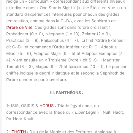
rédigé un « curriculum » correspondant aux différents niveaux
et indique dans « One Star in Sight » (« Une Étoile en Vue ») un
standard d’expériences intérieures pour chacun des grades
(en relation, comme dans la G∴D∴, avec les Sephiroth de
l’
Arbre de Vie
). Ces grades sont dans l’ordre croissant :
Probationer (0 = 0), Néophyte (1 = 10), Zelator (2 = 9),
Practicus (3 = 8), Philosophus (4 = 7). Ici finit l’Ordre Extérieur
dit G∴D∴ et commence l’Ordre Intérieur dit R+C : Adeptus
Minor (5 = 6), Adeptus Major (6 = 5) et Adeptus Exemptus (7 =
4). Vient ensuite un « Troisième Ordre » dit S∴S∴ : Magister
Templi (8 = 3), Magus (9 = 2) et Ipsissimus (10 = 1). Le premier
chiffre indique le degré initiatique et le second la Sephiroth de
l’Arbre concerné par l’ouverture.
III. PANTHÉONS :
1- ISIS, OSIRIS &
HORUS
: Triade égyptienne, en
correspondance avec la triade du «
Liber Legis
» : Nuit, Hadit,
Ra-Hoor-Khuit.
2-
THOTH
: Dieu de la Magie et des Écritures. Analogue à