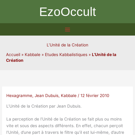
Aller
EzoOccult
au
contenu
L’Unité de la Création
Accueil
»
Kabbale
»
Etudes Kabbalistiques
»
L’Unité de la
Création
Hexagramme
,
Jean Dubuis
,
Kabbale
/
12 février 2010
L’Unité de la Création par Jean Dubuis.
La perception de l’Unité de la Création se fait plus ou moins
vite et sous des aspects différents. En effet, chacun perçoit
l’Unité, d’une part à travers le filtre qu’il est lui-même, d’autre