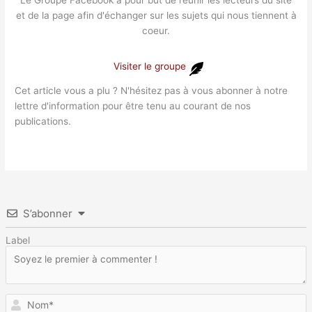
Le Groupe Facebook a pour but de réunir les lecteurs du site
et de la page afin d'échanger sur les sujets qui nous tiennent à
coeur.
Visiter le groupe
Cet article vous a plu ? N'hésitez pas à vous abonner à notre
lettre d'information pour être tenu au courant de nos
publications.
S’abonner
Label
N