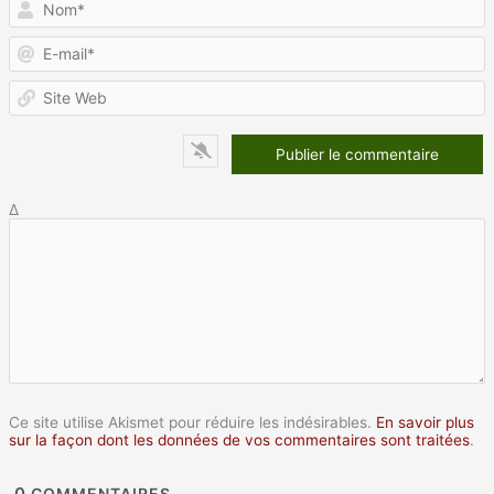
E
m
S
W
Δ
Ce site utilise Akismet pour réduire les indésirables.
En savoir plus
sur la façon dont les données de vos commentaires sont traitées
.
0
COMMENTAIRES