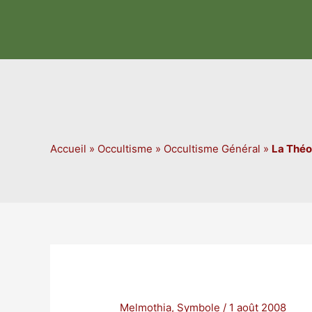
Aller
au
contenu
Accueil
»
Occultisme
»
Occultisme Général
»
La Théo
Melmothia
,
Symbole
/
1 août 2008