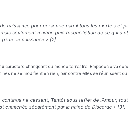
 a de naissance pour personne parmi tous les mortels et p
 mais seulement mixtion puis réconciliation de ce qui a é
 parle de naissance
» [2].
du caractère changeant du monde terrestre, Empédocle va donc i
racines ne se modifient en rien, par contre elles se réunissent o
ontinus ne cessent, Tantôt sous l’effet de l’Amour, tout
est emmenée séparément par la haine de Discorde
» [3].