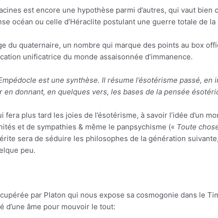
racines est encore une hypothèse parmi d’autres, qui vaut bien c
se océan ou celle d’Héraclite postulant une guerre totale de la 
tage du quaternaire, un nombre qui marque des points au box of
lication unificatrice du monde assaisonnée d’immanence.
Empédocle est une synthèse. Il résume l’ésotérisme passé, en 
tur en donnant, en quelques vers, les bases de la pensée ésotér
ui fera plus tard les joies de l’ésotérisme, à savoir l’idée d’u
affinités et de sympathies & même le panpsychisme («
Toute chose
ite sera de séduire les philosophes de la génération suivante, P
uelque peu.
écupérée par Platon qui nous expose sa cosmogonie dans le Timé
oté d’une âme pour mouvoir le tout: