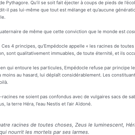
e Pythagore. Qu’il se soit fait éjecter à coups de pieds de l’éco
e dit-il pas lui-même que tout est mélange et qu’aucune générati
le.
 quaternaire de même que cette conviction que le monde est
cos
 Ces 4 principes, qu’Empédocle appelle « les racines de toutes
on, sont qualitativement immuables, de toute éternité, et ils occ
ien qui entoure les particules, Empédocle refuse par principe le
 moins au hasard, lui déplaît considérablement. Les constituant
oilà.
-racines ne soient pas confondus avec de vulgaires sacs de sable
s, la terre Héra, l’eau Nestis et l’air Aïdoné.
atre racines de toutes choses, Zeus le luminescent, Hér
qui nourrit les mortels par ses larmes.