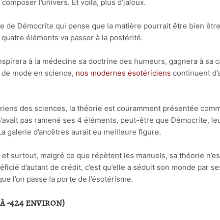
 composer l’univers. Et voilà, plus d’jaloux.
 de Démocrite qui pense que la matière pourrait être bien être 
s quatre éléments va passer à la postérité.
 inspirera à la médecine sa doctrine des humeurs, gagnera à sa c
ée de mode en science,
nos modernes ésotériciens
continuent d’
oriens des sciences, la théorie est couramment présentée comm
vait pas ramené ses 4 éléments, peut-être que Démocrite, leur 
 galerie d’ancêtres aurait eu meilleure figure.
 et surtout, malgré ce que répètent les manuels, sa théorie n’es
néficié d’autant de crédit, c’est qu’elle a séduit son monde par s
 que l’on passe la porte de l’ésotérisme.
à -424 environ)