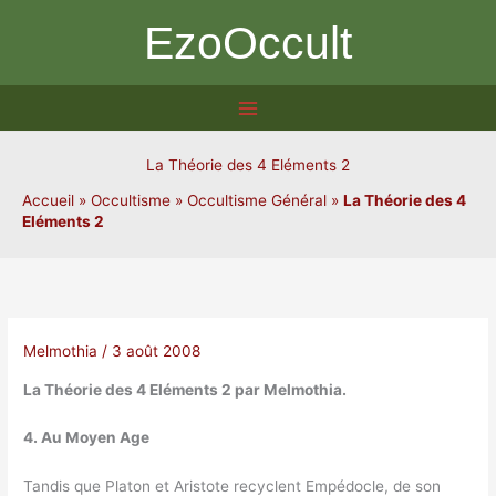
Aller
EzoOccult
au
contenu
La Théorie des 4 Eléments 2
Accueil
»
Occultisme
»
Occultisme Général
»
La Théorie des 4
Eléments 2
Melmothia
/
3 août 2008
La Théorie des 4 Eléments 2 par Melmothia.
4. Au Moyen Age
Tandis que Platon et Aristote recyclent Empédocle, de son