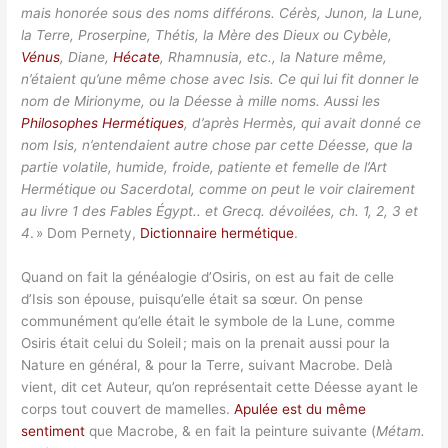
mais honorée sous des noms différons. Cérès, Junon, la Lune,
la Terre, Proserpine, Thétis, la Mère des Dieux ou Cybèle,
Vénus
, Diane,
Hécate
, Rhamnusia, etc., la Nature même,
n’étaient qu’une même chose avec Isis. Ce qui lui fit donner le
nom de Mirionyme, ou la Déesse à mille noms. Aussi les
Philosophes Hermétiques
, d’après Hermès, qui avait donné ce
nom Isis, n’entendaient autre chose par cette Déesse, que la
partie volatile, humide, froide, patiente et femelle de l’Art
Hermétique ou Sacerdotal, comme on peut le voir clairement
au livre 1 des Fables Égypt.. et Grecq. dévoilées, ch. 1, 2, 3 et
4
. » Dom Pernety,
Dictionnaire hermétique
.
Quand on fait la généalogie d’Osiris, on est au fait de celle
d’Isis son épouse, puisqu’elle était sa sœur. On pense
communément qu’elle était le symbole de la Lune, comme
Osiris était celui du Soleil ; mais on la prenait aussi pour la
Nature en général, & pour la Terre, suivant Macrobe. Delà
vient, dit cet Auteur, qu’on représentait cette Déesse ayant le
corps tout couvert de mamelles.
Apulée est du même
sentiment
que Macrobe, & en fait la peinture suivante (
Métam.