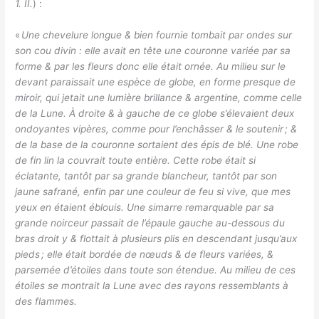
1. II.
) :
«
Une chevelure longue & bien fournie tombait par ondes sur
son cou divin : elle avait en tête une couronne variée par sa
forme & par les fleurs donc elle était ornée. Au milieu sur le
devant paraissait une espèce de globe, en forme presque de
miroir, qui jetait une lumière brillance & argentine, comme celle
de la Lune. À droite & à gauche de ce globe s’élevaient deux
ondoyantes vipères, comme pour l’enchâsser & le soutenir ; &
de la base de la couronne sortaient des épis de blé. Une robe
de fin lin la couvrait toute entière. Cette robe était si
éclatante, tantôt par sa grande blancheur, tantôt par son
jaune safrané, enfin par une couleur de feu si vive, que mes
yeux en étaient éblouis. Une simarre remarquable par sa
grande noirceur passait de l’épaule gauche au-dessous du
bras droit y & flottait à plusieurs plis en descendant jusqu’aux
pieds ; elle était bordée de nœuds & de fleurs variées, &
parsemée d’étoiles dans toute son étendue. Au milieu de ces
étoiles se montrait la Lune avec des rayons ressemblants à
des flammes.