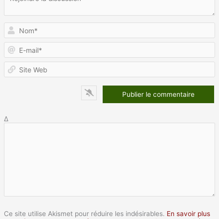
N
E
m
S
W
Δ
Ce site utilise Akismet pour réduire les indésirables.
En savoir plus