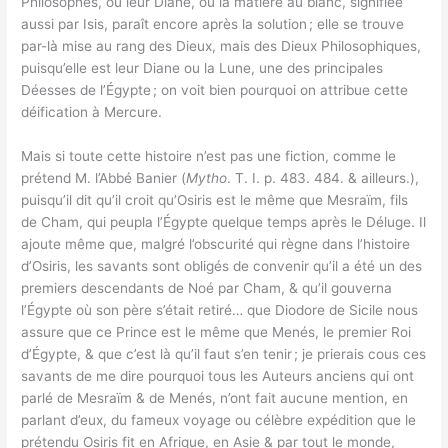
Philosophes, ou leur Diane, ou la matière au blanc, signifiée
aussi par Isis, paraît encore après la solution ; elle se trouve
par-là mise au rang des Dieux, mais des Dieux Philosophiques,
puisqu’elle est leur Diane ou la Lune, une des principales
Déesses de l’Égypte ; on voit bien pourquoi on attribue cette
déification à Mercure.
Mais si toute cette histoire n’est pas une fiction, comme le
prétend M. l’Abbé Banier (
Mytho
. T. I. p. 483. 484. & ailleurs.),
puisqu’il dit qu’il croit qu’Osiris est le même que Mesraïm, fils
de Cham, qui peupla l’Égypte quelque temps après le Déluge. Il
ajoute même que, malgré l’obscurité qui règne dans l’histoire
d’Osiris, les savants sont obligés de convenir qu’il a été un des
premiers descendants de Noé par Cham, & qu’il gouverna
l’Égypte où son père s’était retiré… que Diodore de Sicile nous
assure que ce Prince est le même que Menés, le premier Roi
d’Égypte, & que c’est là qu’il faut s’en tenir ; je prierais cous ces
savants de me dire pourquoi tous les Auteurs anciens qui ont
parlé de Mesraïm & de Menés, n’ont fait aucune mention, en
parlant d’eux, du fameux voyage ou célèbre expédition que le
prétendu Osiris fit en Afrique, en Asie & par tout le monde,