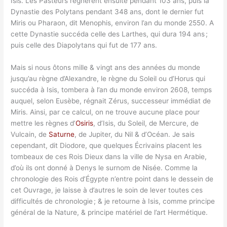
Isis. Les Pasteurs régnèrent ensuite pendant 103 ans, puis la
Dynastie des Polytans pendant 348 ans, dont le dernier fut
Miris ou Pharaon, dit Menophis, environ l’an du monde 2550. A
cette Dynastie succéda celle des Larthes, qui dura 194 ans ;
puis celle des Diapolytans qui fut de 177 ans.
Mais si nous ôtons mille & vingt ans des années du monde
jusqu’au règne d’Alexandre, le règne du Soleil ou d’Horus qui
succéda à Isis, tombera à l’an du monde environ 2608, temps
auquel, selon Eusèbe, régnait Zérus, successeur immédiat de
Miris. Ainsi, par ce calcul, on ne trouve aucune place pour
mettre les règnes d’
Osiris
, d’Isis, du Soleil, de Mercure, de
Vulcain, de
Saturne
, de Jupiter, du Nil & d’Océan. Je sais
cependant, dit Diodore, que quelques Écrivains placent les
tombeaux de ces Rois Dieux dans la ville de Nysa en Arabie,
d’où ils ont donné à Denys le surnom de Nisée. Comme la
chronologie des Rois d’Égypte n’entre point dans le dessein de
cet Ouvrage, je laisse à d’autres le soin de lever toutes ces
difficultés de chronologie ; & je retourne à Isis, comme principe
général de la Nature, & principe matériel de l’art Hermétique.