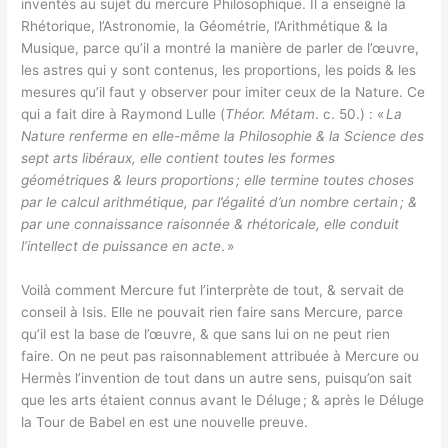
inventés au sujet du mercure Philosophique. Il a enseigné la
Rhétorique, l’Astronomie, la Géométrie, l’Arithmétique & la
Musique, parce qu’il a montré la manière de parler de l’œuvre,
les astres qui y sont contenus, les proportions, les poids & les
mesures qu’il faut y observer pour imiter ceux de la Nature. Ce
qui a fait dire à Raymond Lulle (
Théor. Métam
. c. 50.) : «
La
Nature renferme en elle-même la Philosophie & la Science des
sept arts libéraux, elle contient toutes les formes
géométriques & leurs proportions ; elle termine toutes choses
par le calcul arithmétique, par l’égalité d’un nombre certain ; &
par une connaissance raisonnée & rhétoricale, elle conduit
l’intellect de puissance en acte
. »
Voilà comment Mercure fut l’interprète de tout, & servait de
conseil à Isis. Elle ne pouvait rien faire sans Mercure, parce
qu’il est la base de l’œuvre, & que sans lui on ne peut rien
faire. On ne peut pas raisonnablement attribuée à Mercure ou
Hermès l’invention de tout dans un autre sens, puisqu’on sait
que les arts étaient connus avant le Déluge ; & après le Déluge
la Tour de Babel en est une nouvelle preuve.