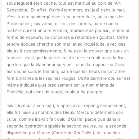
sous lequel il était caché, tout est marqué au coin de l’Art
Sacerdotal. En effet, Osiris étant mort, est jeté dans la mer,
c’est-à-dire submergé dans l’eau mercurielle, ou la mer des
Philosophes ; Isis verse, dit-on, des larmes, parce que la
matière qui est encore volatile, représentée par Isis, monte en
forme de vapeurs, se condense & retombe en gouttes. Cette
tendre épouse cherche son mari avec inquiétude, avec des
pleurs & des gémissements, & ne peut le trouver que sous un
tamarin ; c’est que la partie volatile ne se réunit avec la fixe,
que lorsque la blancheur survient ; alors la rougeur où Osiris
est caché sous le tamarin, parce que les fleurs de cet arbre
font blanches & les racines rouges. Cette dernière couleur est
même indiquée plus précisément par le nom même de
Phénicie, qui vient de rouge, couleur de pourpre.
Isis survécut à son mari, & après avoir régné glorieusement,
elle fut mise au nombre des Dieux. Mercure détermina son
culte, comme il avait fait celui d’Osiris ; parce que dans la
seconde opération appelée le second œuvre, ou la seconde
disposition par Morien (
Entrée du Roi Calid
.), la Lune des