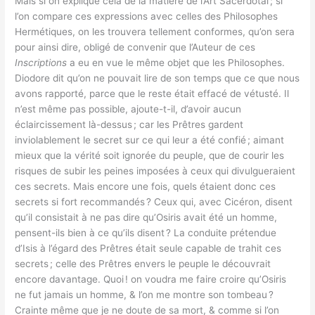
Mais si on explique cela de la matière de l’Art Sacerdotal ; si
l’on compare ces expressions avec celles des Philosophes
Hermétiques, on les trouvera tellement conformes, qu’on sera
pour ainsi dire, obligé de convenir que l’Auteur de ces
Inscriptions
a eu en vue le même objet que les Philosophes.
Diodore dit qu’on ne pouvait lire de son temps que ce que nous
avons rapporté, parce que le reste était effacé de vétusté. Il
n’est même pas possible, ajoute-t-il, d’avoir aucun
éclaircissement là-dessus ; car les Prêtres gardent
inviolablement le secret sur ce qui leur a été confié ; aimant
mieux que la vérité soit ignorée du peuple, que de courir les
risques de subir les peines imposées à ceux qui divulgueraient
ces secrets. Mais encore une fois, quels étaient donc ces
secrets si fort recommandés ? Ceux qui, avec Cicéron, disent
qu’il consistait à ne pas dire qu’Osiris avait été un homme,
pensent-ils bien à ce qu’ils disent ? La conduite prétendue
d’Isis à l’égard des Prêtres était seule capable de trahit ces
secrets ; celle des Prêtres envers le peuple le découvrait
encore davantage. Quoi ! on voudra me faire croire qu’Osiris
ne fut jamais un homme, & l’on me montre son tombeau ?
Crainte même que je ne doute de sa mort, & comme si l’on