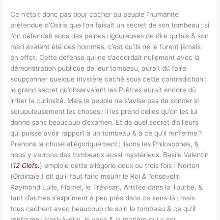
Ce n’était donc pas pour cacher au peuple l’humanité
prétendue d’Osiris que l’on faisait un secret de son tombeau ; si
l’on défendait sous des peines rigoureuses de dire qu’Isis & son
mari avaient été des hommes, c’est qu’ils ne le furent jamais
en effet. Cette défense qui ne s’accordait nullement avec la
démonstration publique de leur tombeau, aurait dû faire
soupçonner quelque mystère caché sous cette contradiction ;
le grand secret qu’observaient les Prêtres aurait encore dû
irriter la curiosité. Mais le peuple ne s’avise pas de sonder si
scrupuleusement les choses ; il les prend celles qu’on les lui
donne sans beaucoup d’examen. Et de quel secret d’ailleurs
qui puisse avoir rapport à un tombeau & à ce qu’il renferme ?
Prenons la chose allégoriquement ; lisons les Philosophes, &
nous y verrons des tombeaux aussi mystérieux. Basile Valentin
(
12 Clefs.
) emploie cette allégorie deux ou trois fois : Norton
(
Ordinale
.) dit qu’il faut faire mourir le Roi & l’ensevelir.
Raymond Lulle, Flamel, le Trévisan, Aristée dans la Tourbe, &
tant d’autres s’expriment à peu près dans ce sens-là ; mais
tous cachent avec beaucoup de soin le tombeau & ce qu’il
renferme ; c’est-à-dire, le vase & la matière qui y est