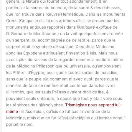
général la Nature qui fournit tout abondamment, & en
particulier la source du bonheur, de la santé & des richesses,
que l’on trouve dans l’œuvre Hermétique. Dans les monuments
Grecs (Ce que je dis ici des attributs d’Isis se prouve par les
monuments antiques rapportés dans
l’Antiquité expliqué
de
D. Bernard de Montfaucon.) on la voit quelquefois environnée
d’un serpent, ou accompagnée de ce reptile, parce que le
serpent était le symbole d’Esculape, Dieu de la Médecine,
donc les Égyptiens attribuaient l’invention à Isis. Mais nous
avons plus de raisons de la regarder comme la matière même
de la Médecine Philosophique ou universelle, qu’employaient
les Prêtres d’Égypte, pour guérir toutes sortes de maladies,
sans que le peuple sût comment ni avec quoi ; parce que la
manière de faire ce remède était contenue dans les livres
d’Hermès, que les seuls Prêtres avaient droit de lire, &
pouvaient seuls entendre, à cause que tout y était voilé sous
les ténèbres des hiéroglyphes.
Trismégiste nous apprend lui-
même
(In Asclepio.), qu’Isis ne fut pas l’inventrice de la
Médecine, mais que ce fut l’aïeul d’Asclépius ou Hermès donc il
portait le nom.