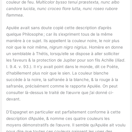
couleur de feu.
Multicolor bysso tenui prœstexta, nunc albo
candore lucida, nunc croceo flore lutta, nunc roseo rubore
flammea
.
Apulée avait sans doute copié cette description d’après
quelque Philosophe ; car ils s’expriment tous de la même
manière à ce sujet. Ils appellent la couleur noire, le noir plus
noir que le noir même,
nigrum nigro nigrius
. Homère en donne
un semblable à Thétis, lorsqu’elle se dispose à aller solliciter
les faveurs & la protection de Jupiter pour son fils Achille (
Iliad.
I. 9.4. v. 93.). Il n’y avait point dans le monde, dit ce Poète,
d’habillement plus noir que le sien. La couleur blanche
succède à la noire, la safranée à la blanche, & la rouge à la
safranée, précisément comme le rapporte Apulée. On peut
consulter là-dessus le traité de l’œuvre que j’ai donné ci-
devant.
D’Espagnet en particulier est parfaitement conforme à cette
description d’Apulée, & nomme ces quatre couleurs les
moyens démonstratifs de l’œuvre. Il semble qu’Apulée ait voulu
nous dire que toutes ces couleurs naissent les unes des