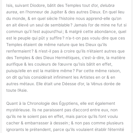
Isis, suivant Diodore, bâtit des Temples tout d’or,
delubra
aurea
, en l’honneur de Jupiter & des autres Dieux. En quel lieu
du monde, & en quel siècle l’histoire nous apprend-elle qu’on
en ait élevé un seul de semblable ? Jamais l’or de mine ne fut si
commun qu’il l’est aujourd’hui ; & malgré cette abondance, quel
est le peuple qui pût y suffire ? n’a-t-on pas voulu dire que ces
Temples étaient de même nature que les Dieux qu’ils
renfermaient ? & n’est-il pas à croire qu’ils n’étaient autres que
des Temples & des Dieux Hermétiques, c’est-à-dire, la matière
aurifique & les couleurs de l’œuvre qu’Isis bâtit en effet,
puisqu’elle en est la matière même ? Par cette même raison,
on dit qu’Isis considérait infiniment les Artistes en or & en
autres métaux. Elle était une Déesse d’or, la Vénus dorée de
toute l’Asie.
Quant à la Chronologie des Égyptiens, elle est également
mystérieuse. Ils ne paraissent pas d’accord entre eux, non
qu’ils ne le soient pas en effet, mais parce qu’ils l’ont voulu
cacher & embarrasser à dessein ; & non pas comme plusieurs
ignorants le prétendent, parce qu’ils voulaient établir l’éternité