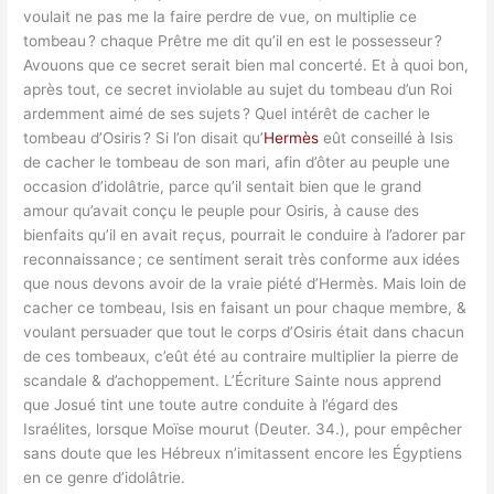
voulait ne pas me la faire perdre de vue, on multiplie ce
tombeau ? chaque Prêtre me dit qu’il en est le possesseur ?
Avouons que ce secret serait bien mal concerté. Et à quoi bon,
après tout, ce secret inviolable au sujet du tombeau d’un Roi
ardemment aimé de ses sujets ? Quel intérêt de cacher le
tombeau d’Osiris ? Si l’on disait qu’
Hermès
eût conseillé à Isis
de cacher le tombeau de son mari, afin d’ôter au peuple une
occasion d’idolâtrie, parce qu’il sentait bien que le grand
amour qu’avait conçu le peuple pour Osiris, à cause des
bienfaits qu’il en avait reçus, pourrait le conduire à l’adorer par
reconnaissance ; ce sentiment serait très conforme aux idées
que nous devons avoir de la vraie piété d’Hermès. Mais loin de
cacher ce tombeau, Isis en faisant un pour chaque membre, &
voulant persuader que tout le corps d’Osiris était dans chacun
de ces tombeaux, c’eût été au contraire multiplier la pierre de
scandale & d’achoppement. L’Écriture Sainte nous apprend
que Josué tint une toute autre conduite à l’égard des
Israélites, lorsque Moïse mourut (Deuter. 34.), pour empêcher
sans doute que les Hébreux n’imitassent encore les Égyptiens
en ce genre d’idolâtrie.