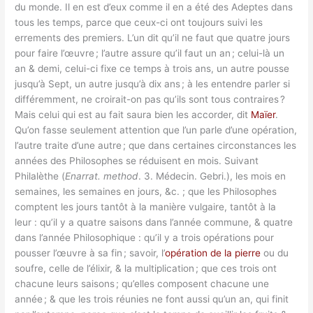
du monde. Il en est d’eux comme il en a été des Adeptes dans
tous les temps, parce que ceux-ci ont toujours suivi les
errements des premiers. L’un dit qu’il ne faut que quatre jours
pour faire l’œuvre ; l’autre assure qu’il faut un an ; celui-là un
an & demi, celui-ci fixe ce temps à trois ans, un autre pousse
jusqu’à Sept, un autre jusqu’à dix ans ; à les entendre parler si
différemment, ne croirait-on pas qu’ils sont tous contraires ?
Mais celui qui est au fait saura bien les accorder, dit
Maïer
.
Qu’on fasse seulement attention que l’un parle d’une opération,
l’autre traite d’une autre ; que dans certaines circonstances les
années des Philosophes se réduisent en mois. Suivant
Philalèthe (
Enarrat. method
. 3. Médecin. Gebri.), les mois en
semaines, les semaines en jours, &c. ; que les Philosophes
comptent les jours tantôt à la manière vulgaire, tantôt à la
leur : qu’il y a quatre saisons dans l’année commune, & quatre
dans l’année Philosophique : qu’il y a trois opérations pour
pousser l’œuvre à sa fin ; savoir, l’
opération de la pierre
ou du
soufre, celle de l’élixir, & la multiplication ; que ces trois ont
chacune leurs saisons ; qu’elles composent chacune une
année ; & que les trois réunies ne font aussi qu’un an, qui finit