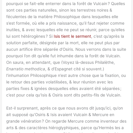
pourquoi se fait-elle enterrer dans la forêt de Vulcain ? Quelles
sont ces parties naturelles, sinon les terrestres noires &
féculentes de la matière Philosophique dans lesquelles elle
s’est formée, où elle a pris naissance, qu’il faut rejeter comme
inutiles, & avec lesquelles elle ne peut se réunir, parce qu’elles
lui sont hétérogènes ? Si
Isis tient le serment
, c’est qu’après la
solution parfaite, désignée par la mort, elle ne peut plus par
aucun artifice être séparée d’Osiris. Nous verrons dans la suite
pourquoi l’on dit qu’elle fut inhumée dans la forêt de Vulcain.
On saura, en attendant, que (Voyez là-dessus Philalèthe,
Enarratio methodica
, & d’Espagnet cité si souvent.)
l’inhumation Philosophique n’est autre chose que la fixation, ou
le retour des parties volatilisées, & leur réunion avec les
parties fixes & ignées desquelles elles avaient été séparées ;
c’est pour cela qu’Isis & Osiris sont dits petits-fils de Vulcain.
Est-il surprenant, après ce que nous avons dit jusqu’ici, qu’on
ait supposé qu’Osiris & Isis avaient Vulcain & Mercure en
grande vénération ? On regarde Mercure comme inventeur des
arts & des caractères hiéroglyphiques, parce qu’Hermès les a