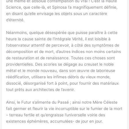
une même et absolue contemplation du vrai ! C’est la Haute
Science, que celle-là, et Spinosa l’a magnifiquement définie,
en disant qu’elle envisage les objets sous un caractère
d’éternité.
Néanmoins, quelque désespérée que puisse paraître à cette
heure la cause sainte de l’Intégrale Vérité, il est loisible à
l’observateur attentif de percevoir, à côté des symptômes de
décomposition et de mort, d’autres indices non moins certains
de restauration et de renaissance. Toutes ces choses sont
providentielles. Des scories se dégage au creuset le noble
métal et le monde nouveau, dans son œuvre de laborieuse
réédification, utilisera les infimes débris du vieux monde,
dissocié, désorganisé fort à point, pour fournir des matériaux
tout prêts aux architectes de l’avenir.
Ainsi, le Futur s’alimente du Passé ; ainsi notre Mère Céleste
fait germer et fleurir la vie incorruptible sur le fumier de la mort
– terreau fertile et qu’engraisse l’universelle voirie des
existences éphémères, accumulées- de jour en jour.