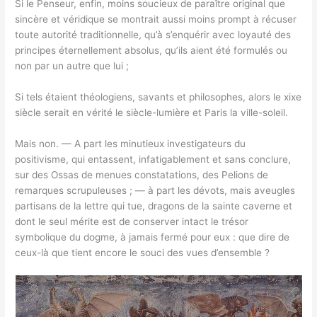
Si le Penseur, enfin, moins soucieux de paraître original que
sincère et véridique se montrait aussi moins prompt à récuser
toute autorité traditionnelle, qu’à s’enquérir avec loyauté des
principes éternellement absolus, qu’ils aient été formulés ou
non par un autre que lui ;
Si tels étaient théologiens, savants et philosophes, alors le xixe
siècle serait en vérité le siècle-lumière et Paris la ville-soleil.
Mais non. — A part les minutieux investigateurs du
positivisme, qui entassent, infatigablement et sans conclure,
sur des Ossas de menues constatations, des Pelions de
remarques scrupuleuses ; — à part les dévots, mais aveugles
partisans de la lettre qui tue, dragons de la sainte caverne et
dont le seul mérite est de conserver intact le trésor
symbolique du dogme, à jamais fermé pour eux : que dire de
ceux-là que tient encore le souci des vues d’ensemble ?