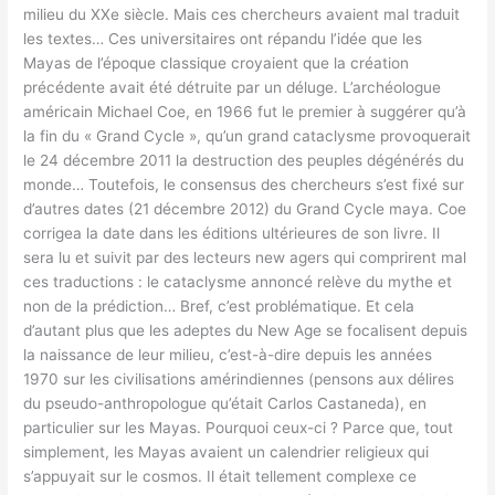
milieu du XXe siècle. Mais ces chercheurs avaient mal traduit
les textes… Ces universitaires ont répandu l’idée que les
Mayas de l’époque classique croyaient que la création
précédente avait été détruite par un déluge. L’archéologue
américain Michael Coe, en 1966 fut le premier à suggérer qu’à
la fin du « Grand Cycle », qu’un grand cataclysme provoquerait
le 24 décembre 2011 la destruction des peuples dégénérés du
monde… Toutefois, le consensus des chercheurs s’est fixé sur
d’autres dates (21 décembre 2012) du Grand Cycle maya. Coe
corrigea la date dans les éditions ultérieures de son livre. Il
sera lu et suivit par des lecteurs new agers qui comprirent mal
ces traductions : le cataclysme annoncé relève du mythe et
non de la prédiction… Bref, c’est problématique. Et cela
d’autant plus que les adeptes du New Age se focalisent depuis
la naissance de leur milieu, c’est-à-dire depuis les années
1970 sur les civilisations amérindiennes (pensons aux délires
du pseudo-anthropologue qu’était Carlos Castaneda), en
particulier sur les Mayas. Pourquoi ceux-ci ? Parce que, tout
simplement, les Mayas avaient un calendrier religieux qui
s’appuyait sur le cosmos. Il était tellement complexe ce