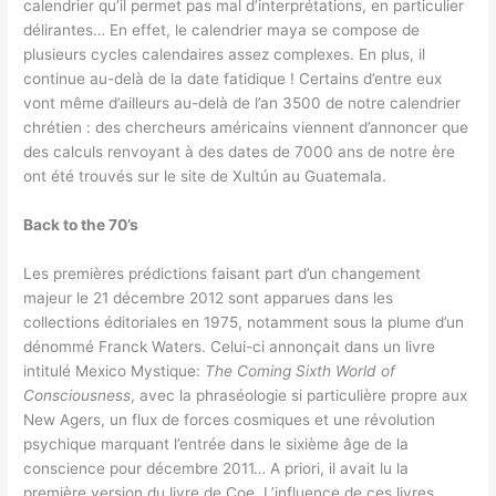
calendrier qu’il permet pas mal d’interprétations, en particulier
délirantes… En effet, le calendrier maya se compose de
plusieurs cycles calendaires assez complexes. En plus, il
continue au-delà de la date fatidique ! Certains d’entre eux
vont même d’ailleurs au-delà de l’an 3500 de notre calendrier
chrétien : des chercheurs américains viennent d’annoncer que
des calculs renvoyant à des dates de 7000 ans de notre ère
ont été trouvés sur le site de Xultún au Guatemala.
Back to the 70’s
Les premières prédictions faisant part d’un changement
majeur le 21 décembre 2012 sont apparues dans les
collections éditoriales en 1975, notamment sous la plume d’un
dénommé Franck Waters. Celui-ci annonçait dans un livre
intitulé Mexico Mystique:
The Coming Sixth World of
Consciousness
, avec la phraséologie si particulière propre aux
New Agers, un flux de forces cosmiques et une révolution
psychique marquant l’entrée dans le sixième âge de la
conscience pour décembre 2011… A priori, il avait lu la
première version du livre de Coe. L’influence de ces livres