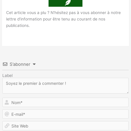
Cet article vous a plu ? N'hésitez pas à vous abonner à notre
lettre d'information pour être tenu au courant de nos
publications.
S’abonner
Label
N
E
m
S
W