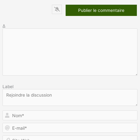
Δ
Label
N
E
m
S