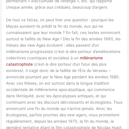
permettant « d’accumuler de l’énergie », etc. qui rapporte
chaque année, grâce aux crédules, beaucoup d’argent.
De tout ce fatras, on peut tirer une question : pourquoi les
Mayas auraient-ils prédit la fin du monde, eux qui ne
connaissaient que leur monde ? En fait, ces textes annoncent
surtout la faillite du New Age ! Dès la fin des années 1990, les
thèses des new Ages évoluent : elles passent d’un
millénarisme progressiste (c’est-à-dire porteur d’améliorations
collectives cosmiques et sociales) à un
millénarisme
catastrophiste
(c’est-à-dire porteur d’un futur des plus
sombres). Il s’agit donc de la faillite de l’Ère du Verseau –
annoncée pourtant par le New Age pendant les années 1980.
Avec ces thèses, on est surtout dans la longue tradition
occidentale de millénarisme apocalyptique, qui commence
dans l’Antiquité, avec les Apocalypses antiques, et qui
continuent avec les discours décroissants et écologistes. Tous
annoncent une fin du monde qui n’arrive jamais. Ainsi, les
écologistes, parfois proches des new agers, nous promettent
régulièrement, depuis les années 1970, la fin du monde, la
dernière tentative étant le film catastrophiste de Nicolas Hulot,