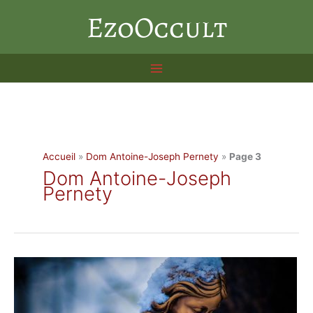
Aller
EzoOccult
au
contenu
Accueil
»
Dom Antoine-Joseph Pernety
»
Page 3
Dom Antoine-Joseph
Pernety