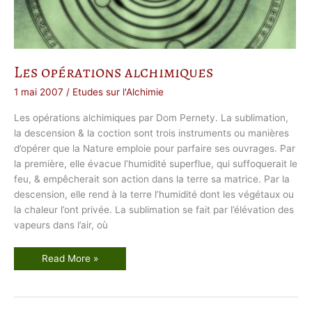
n
s
t
r
u
c
t
i
Les opérations alchimiques
v
e
s
1 mai 2007
/
Etudes sur l'Alchimie
Les opérations alchimiques par Dom Pernety. La sublimation,
la descension & la coction sont trois instruments ou manières
d’opérer que la Nature emploie pour parfaire ses ouvrages. Par
la première, elle évacue l’humidité superflue, qui suffoquerait le
feu, & empêcherait son action dans la terre sa matrice. Par la
descension, elle rend à la terre l’humidité dont les végétaux ou
la chaleur l’ont privée. La sublimation se fait par l’élévation des
vapeurs dans l’air, où
L
Read More »
e
s
o
p
é
r