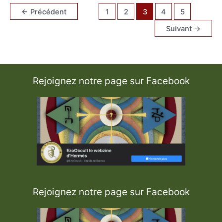
a
←
Précédent
1
2
3
4
5
t
i
o
Suivant
→
n
s
a
l
c
h
i
m
Rejoignez notre page sur Facebook
i
q
u
e
s
Rejoignez notre page sur Facebook