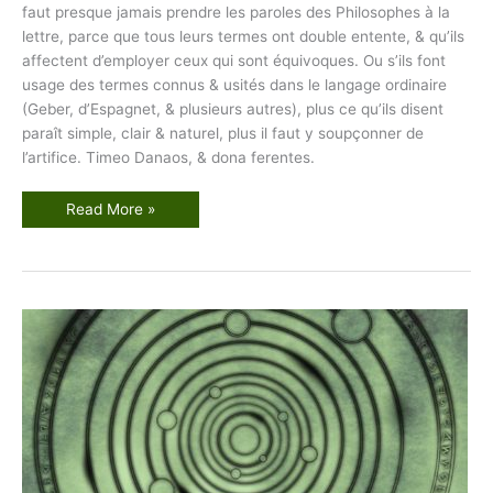
faut presque jamais prendre les paroles des Philosophes à la
lettre, parce que tous leurs termes ont double entente, & qu’ils
affectent d’employer ceux qui sont équivoques. Ou s’ils font
usage des termes connus & usités dans le langage ordinaire
(Geber, d’Espagnet, & plusieurs autres), plus ce qu’ils disent
paraît simple, clair & naturel, plus il faut y soupçonner de
l’artifice. Timeo Danaos, & dona ferentes.
R
Read More »
è
g
l
e
s
g
é
n
é
r
a
l
e
s
t
r
è
s
i