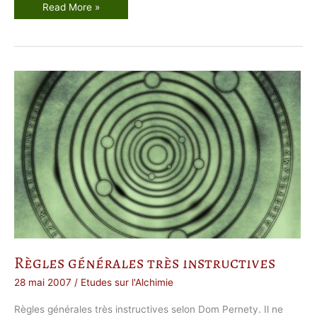
L
Read More »
e
s
I
l
l
u
m
i
n
é
s
d
’
A
v
i
g
n
o
n
Règles générales très instructives
28 mai 2007
/
Etudes sur l'Alchimie
Règles générales très instructives selon Dom Pernety. Il ne