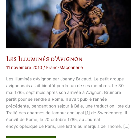
Les Illuminés d’Avignon
11 novembre 2010
/
Franc-Maçonnerie
Les Illuminés d’Avignon par Joanny Bricaud. Le petit groupe
avignonnais allait bientôt perdre un de ses membres. Le 30
mai 1785, sept mois après son arrivée à Avignon, Brumore
partit pour se ren­dre à Rome. Il avait publié l’année
précédente, pendant son séjour à Bâle, une traduction libre du
Traité des charmes de l’amour conjugal [1] de Swedenborg. Il
écrivit de Rome, le 20 octobre 1785, au Journal
encyclopédique de Paris, une lettre au marquis de Thomé, […]