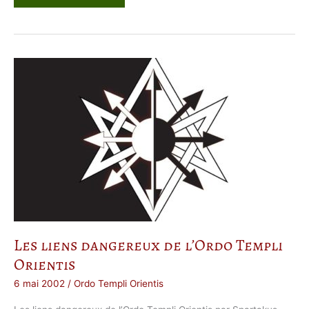
e
O
n
z
i
è
m
e
D
e
g
r
é
d
e
l
’
O
T
O
–
F
o
r
m
u
l
Les liens dangereux de l’Ordo Templi
e
A
Orientis
D
6 mai 2002
/
Ordo Templi Orientis