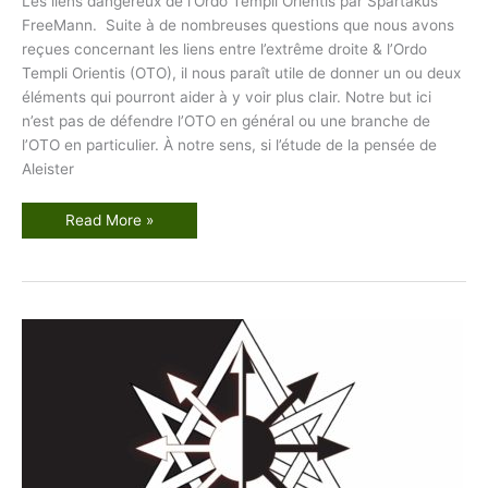
Les liens dangereux de l’Ordo Templi Orientis par Spartakus
FreeMann. Suite à de nombreuses questions que nous avons
reçues concernant les liens entre l’extrême droite & l’Ordo
Templi Orientis (OTO), il nous paraît utile de donner un ou deux
éléments qui pourront aider à y voir plus clair. Notre but ici
n’est pas de défendre l’OTO en général ou une branche de
l’OTO en particulier. À notre sens, si l’étude de la pensée de
Aleister
L
Read More »
e
s
l
i
e
n
s
d
a
n
g
e
r
e
u
x
d
e