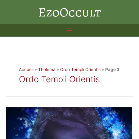
Aller
EzoOccult
au
contenu
Accueil
»
Thelema
»
Ordo Templi Orientis
»
Page 3
Ordo Templi Orientis