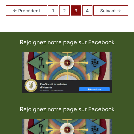
r
è
←
Précédent
1
2
3
4
Suivant
→
s
d
’
A
s
c
o
n
Rejoignez notre page sur Facebook
a
1
9
1
7
Rejoignez notre page sur Facebook