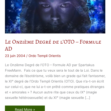
Le Onzième Degré de l’OTO – Formule
AD
23 juin 2004
/
Ordo Templi Orientis
Le Onzième Degré de l’OTO – Formule AD par Spartakus
FreeMann. Fais ce que tu veux sera le tout de la Loi. Dans le
domaine de l’ésotérisme, voilà bien un grade qui fait fantasmer,
le XI° degré de l’Ordo Templi Orientis (OTO). Que n’a-t-on écrit
sur celui-ci, que ne lui a-t-on prêté comme pratiques étranges
et « amorales » ? Aucun autre rite que ceux du IX° (magie
sexuelle hétérosexuelle) et du XI° (magie sexuelle […]
L
Read More »