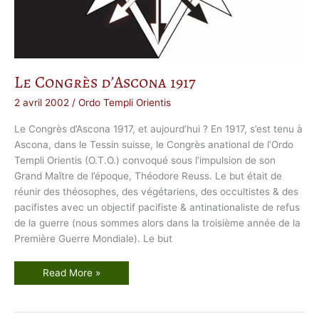
l
’
O
r
d
o
T
e
m
Le Congrès d’Ascona 1917
p
l
i
2 avril 2002
/
Ordo Templi Orientis
O
r
Le Congrès d’Ascona 1917, et aujourd’hui ? En 1917, s’est tenu à
i
e
Ascona, dans le Tessin suisse, le Congrès anational de l’Ordo
n
t
Templi Orientis (O.T.O.) convoqué sous l’impulsion de son
i
Grand Maître de l’époque, Théodore Reuss. Le but était de
s
réunir des théosophes, des végétariens, des occultistes & des
pacifistes avec un objectif pacifiste & antinationaliste de refus
de la guerre (nous sommes alors dans la troisième année de la
Première Guerre Mondiale). Le but
L
Read More »
e
C
o
n
g