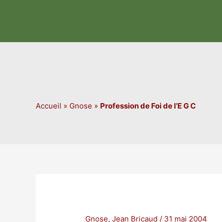
Aller
au
contenu
Accueil
»
Gnose
»
Profession de Foi de l’E G C
Gnose
,
Jean Bricaud
/
31 mai 2004