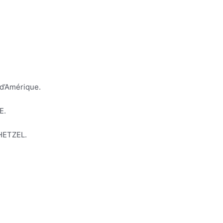
d’Amérique.
E.
HETZEL.