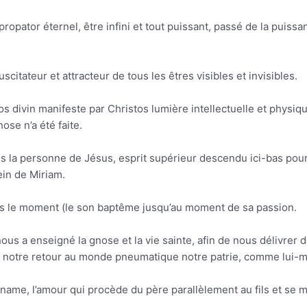
ropator éternel, être infini et tout puissant, passé de la puissan
scitateur et attracteur de tous les êtres visibles et invisibles.
gos divin manifeste par Christos lumière intellectuelle et physi
ose n’a été faite.
ans la personne de Jésus, esprit supérieur descendu ici-bas pour 
ein de Miriam.
uis le moment (le son baptême jusqu’au moment de sa passion.
nous a enseigné la gnose et la vie sainte, afin de nous délivrer
re notre retour au monde pneumatique notre patrie, comme lui-
yname, l’amour qui procède du père parallèlement au fils et se m