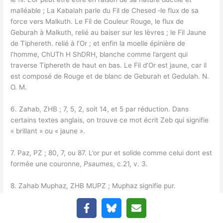
malléable ; La Kabalah parle du Fil de Chesed ‑le flux de sa
force vers Malkuth. Le Fil de Couleur Rouge, le flux de
Geburah à Malkuth, relié au baiser sur les lèvres ; le Fil Jaune
de Tiphereth. relié à l’Or ; et enfin la moelle épinière de
l’homme, ChUTh H ShDRH, blanche comme l’argent qui
traverse Tiphereth de haut en bas. Le Fil d’Or est jaune, car il
est composé de Rouge et de blanc de Geburah et Gedulah. N.
O. M.
6. Zahab, ZHB ; 7, 5, 2, soit 14, et 5 par réduction. Dans
certains textes anglais, on trouve ce mot écrit Zeb qui signifie
« brillant » ou « jaune ».
7. Paz, PZ ; 80, 7, ou 87. L’or pur et solide comme celui dont est
formée une couronne,
Psaumes
, c.21, v. 3.
8. Zahab Muphaz, ZHB MUPZ ; Muphaz signifie pur.
9. Daniel, c. 10, v. 5, « l’Or d’Uphaz » : les mots sont KTM
AUPZ. Kethem signifie « caché ».