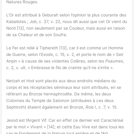
Natures Rouges.
L’Or est attribué à Geburah selon l’opinion la plus courante des
Kabalistes ;
Job
, c. 37, v. 22, nous dit aussi que cet Or vient du
Nord [12], non seulement par sa Couleur, mais aussi en raison
de sa Chaleur et de son Soufre.
Le Fer est relié à Tiphereth [13], car il est comme un Homme
de Guerre, selon l’
Exode
, c. 15, v. 2, et porte le nom de « Seir
Anpin » à cause de ses violentes Colères, selon les
Psaumes
,
c. 2, v. ult. « Embrasse le fils de crainte qu’il ne s’irrite ».
Netzah et Hod sont placés aux deux endroits médians du
corps et les réceptacles séminaux leur sont attribués, en se
référant au Bronze hermaphrodite. De même, les deux
Colonnes du Temple de Salomon (attribuées à ces deux
Sephiroth) étaient également en Bronze,
Rois
I, c. 7, v. 15.
Jesod est l’Argent Vif. Car en effet ce dernier est Caractérisé
par le mot « Vivant » [14]; et cette Eau Vive est dans tous les
cas le Fondement de la Nature tout entière et de l’Art