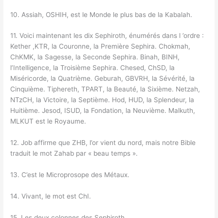
10. Assiah, OSHIH, est le Monde le plus bas de la Kabalah.
11. Voici maintenant les dix Sephiroth, énumérés dans l ’ordre :
Kether ,KTR, la Couronne, la Première Sephira. Chokmah,
ChKMK, la Sagesse, la Seconde Sephira. Binah, BINH,
l’Intelligence, la Troisième Sephira. Chesed, ChSD, la
Miséricorde, la Quatrième. Geburah, GBVRH, la Sévérité, la
Cinquième. Tiphereth, TPART, la Beauté, la Sixième. Netzah,
NTzCH, la Victoire, la Septième. Hod, HUD, la Splendeur, la
Huitième. Jesod, ISUD, la Fondation, la Neuvième. Malkuth,
MLKUT est le Royaume.
12. Job affirme que ZHB, l’or vient du nord, mais notre Bible
traduit le mot Zahab par « beau temps ».
13. C’est le Microprosope des Métaux.
14. Vivant, le mot est ChI.
15. Les deux colonnes des Sephiroth.