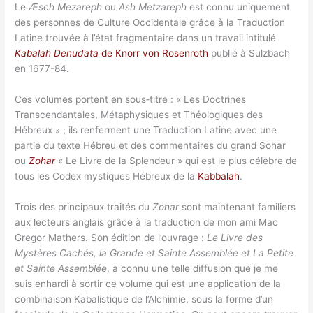
Le
Æsch Mezareph
ou
Ash Metzareph
est connu uniquement
des personnes de Culture Occidentale grâce à la Traduction
Latine trouvée à l’état fragmentaire dans un travail intitulé
Kabalah Denudata
de Knorr von Rosenroth
publié à Sulzbach
en 1677-84.
Ces volumes portent en sous‑titre : « Les Doctrines
Transcendantales, Métaphysiques et Théologiques des
Hébreux » ; ils renferment une Traduction Latine avec une
partie du texte Hébreu et des commentaires du grand Sohar
ou
Zohar
« Le Livre de la Splendeur » qui est le plus célèbre de
tous les Codex mystiques Hébreux de la
Kabbalah
.
Trois des principaux traités du
Zohar
sont maintenant familiers
aux lecteurs anglais grâce à la traduction de mon ami Mac
Gregor Mathers. Son édition de l’ouvrage :
Le Livre des
Mystères Cachés, la Grande et Sainte Assemblée et La Petite
et Sainte Assemblée
, a connu une telle diffusion que je me
suis enhardi à sortir ce volume qui est une application de la
combinaison Kabalistique de l’Alchimie, sous la forme d’un