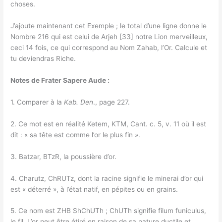
choses.
J’ajoute maintenant cet Exemple ; le total d’une ligne donne le
Nombre 216 qui est celui de Arjeh [33] notre Lion merveilleux,
ceci 14 fois, ce qui correspond au Nom Zahab, l’Or. Calcule et
tu deviendras Riche.
Notes de Frater Sapere Aude :
1. Comparer à la
Kab. Den
., page 227.
2. Ce mot est en réalité Ketem, KTM, Cant. c. 5, v. 11 où il est
dit : « sa tête est comme l’or le plus fin ».
3. Batzar, BTzR, la poussière d’or.
4. Charutz, ChRUTz, dont la racine signifie le minerai d’or qui
est « déterré », à l’état natif, en pépites ou en grains.
5. Ce nom est ZHB ShChUTh ; ChUTh signifie filum funiculus,
le fil. L’or peut être étiré en raison de sa nature ductile et