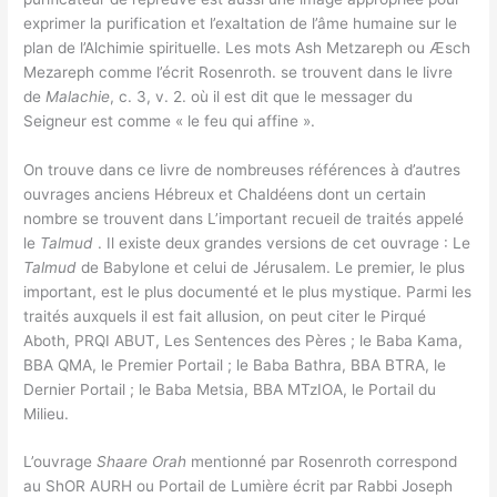
exprimer la purification et l’exaltation de l’âme humaine sur le
plan de l’Alchimie spirituelle. Les mots Ash Metzareph ou Æsch
Mezareph comme l’écrit Rosenroth. se trouvent dans le livre
de
Malachie
, c. 3, v. 2. où il est dit que le messager du
Seigneur est comme « le feu qui affine ».
On trouve dans ce livre de nombreuses références à d’autres
ouvrages anciens Hébreux et Chaldéens dont un certain
nombre se trouvent dans L’important recueil de traités appelé
le
Talmud
. Il existe deux grandes versions de cet ouvrage : Le
Talmud
de Babylone et celui de Jérusalem. Le premier, le plus
important, est le plus documenté et le plus mystique. Parmi les
traités auxquels il est fait allusion, on peut citer le Pirqué
Aboth, PRQI ABUT, Les Sentences des Pères ; le Baba Kama,
BBA QMA, le Premier Portail ; le Baba Bathra, BBA BTRA, le
Dernier Portail ; le Baba Metsia, BBA MTzIOA, le Portail du
Milieu.
L’ouvrage
Shaare Orah
mentionné par Rosenroth correspond
au ShOR AURH ou Portail de Lumière écrit par Rabbi Joseph