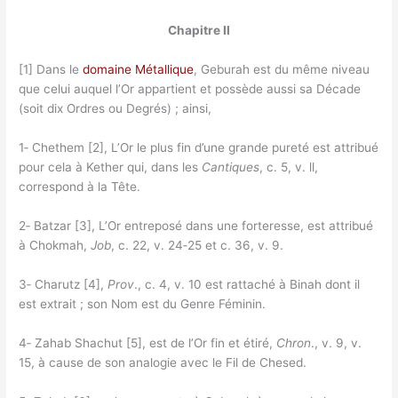
Chapitre II
[1] Dans le
domaine Métallique
, Geburah est du même niveau
que celui auquel l’Or appartient et possède aussi sa Décade
(soit dix Ordres ou Degrés) ; ainsi,
1‑ Chethem [2], L’Or le plus fin d’une grande pureté est attribué
pour cela à Kether qui, dans les
Cantiques
, c. 5, v. ll,
correspond à la Tête.
2‑ Batzar [3], L’Or entreposé dans une forteresse, est attribué
à Chokmah,
Job
, c. 22, v. 24‑25 et c. 36, v. 9.
3‑ Charutz [4],
Prov
., c. 4, v. 10 est rattaché à Binah dont il
est extrait ; son Nom est du Genre Féminin.
4‑ Zahab Shachut [5], est de l’Or fin et étiré,
Chron
., v. 9, v.
15, à cause de son analogie avec le Fil de Chesed.