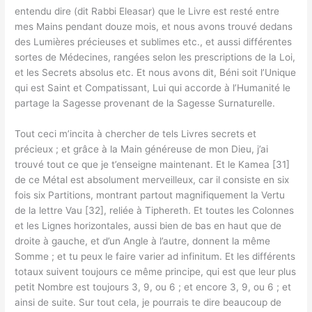
entendu dire (dit Rabbi Eleasar) que le Livre est resté entre
mes Mains pendant douze mois, et nous avons trouvé dedans
des Lumières précieuses et sublimes etc., et aussi différentes
sortes de Médecines, rangées selon les prescriptions de la Loi,
et les Secrets absolus etc. Et nous avons dit, Béni soit l’Unique
qui est Saint et Compatissant, Lui qui accorde à l’Humanité le
partage la Sagesse provenant de la Sagesse Surnaturelle.
Tout ceci m’incita à chercher de tels Livres secrets et
précieux ; et grâce à la Main généreuse de mon Dieu, j’ai
trouvé tout ce que je t’enseigne maintenant. Et le Kamea [31]
de ce Métal est absolument merveilleux, car il consiste en six
fois six Partitions, montrant partout magnifiquement la Vertu
de la lettre Vau [32], reliée à Tiphereth. Et toutes les Colonnes
et les Lignes horizontales, aussi bien de bas en haut que de
droite à gauche, et d’un Angle à l’autre, donnent la même
Somme ; et tu peux le faire varier ad infinitum. Et les différents
totaux suivent toujours ce même principe, qui est que leur plus
petit Nombre est toujours 3, 9, ou 6 ; et encore 3, 9, ou 6 ; et
ainsi de suite. Sur tout cela, je pourrais te dire beaucoup de