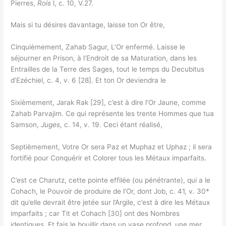
Pierres,
Rois
l, c. 10, V.27.
Mais si tu désires davantage, laisse ton Or être,
Cinquièmement, Zahab Sagur, L’Or enfermé. Laisse le
séjourner en Prison, à l’Endroit de sa Maturation, dans les
Entrailles de la Terre des Sages, tout le temps du Decubitus
d’Ezéchiel, c. 4, v. 6 [28]. Et ton Or deviendra le
Sixièmement, Jarak Rak [29], c’est à dire l’Or Jaune, comme
Zahab Parvajim. Ce qui représente les trente Hommes que tua
Samson,
Juges
, c. 14, v. 19. Ceci étant réalisé,
Septièmement, Votre Or sera Paz et Muphaz et Uphaz ; il sera
fortifié pour Conquérir et Colorer tous les Métaux imparfaits.
C’est ce Charutz, cette pointe effilée (ou pénétrante), qui a le
Cohach, le Pouvoir de produire de l’Or, dont Job, c. 41, v. 30*
dit qu’elle devrait être jetée sur l’Argile, c’est à dire les Métaux
imparfaits ; car Tit et Cohach [30] ont des Nombres
identiques. Et fais le bouillir dans un vase profond, une mer