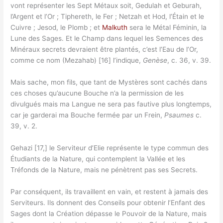
vont représenter les Sept Métaux soit, Gedulah et Geburah,
l’Argent et l’Or ; Tiphereth, le Fer ; Netzah et Hod, l’Étain et le
Cuivre ; Jesod, le Plomb ; et
Malkuth
sera le Métal Féminin, la
Lune des Sages. Et le Champ dans lequel les Semences des
Minéraux secrets devraient être plantés, c’est l’Eau de l’Or,
comme ce nom (Mezahab) [16] l’indique,
Genèse
, c. 36, v. 39.
Mais sache, mon fils, que tant de Mystères sont cachés dans
ces choses qu’aucune Bouche n’a la permission de les
divulgués mais ma Langue ne sera pas fautive plus longtemps,
car je garderai ma Bouche fermée par un Frein,
Psaumes
c.
39, v. 2.
Gehazi [17,] le Serviteur d’Elie représente le type commun des
Étudiants de la Nature, qui contemplent la Vallée et les
Tréfonds de la Nature, mais ne pénètrent pas ses Secrets.
Par conséquent, ils travaillent en vain, et restent à jamais des
Serviteurs. Ils donnent des Conseils pour obtenir l’Enfant des
Sages dont la Création dépasse le Pouvoir de la Nature, mais