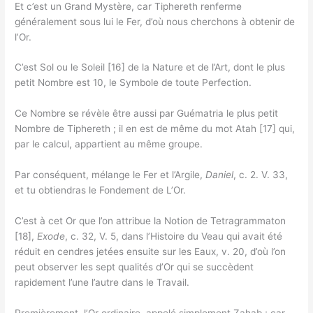
Et c’est un Grand Mystère, car Tiphereth renferme
généralement sous lui le Fer, d’où nous cherchons à obtenir de
l’Or.
C’est Sol ou le Soleil [16] de la Nature et de l’Art, dont le plus
petit Nombre est 10, le Symbole de toute Perfection.
Ce Nombre se révèle être aussi par Guématria le plus petit
Nombre de Tiphereth ; il en est de même du mot Atah [17] qui,
par le calcul, appartient au même groupe.
Par conséquent, mélange le Fer et l’Argile,
Daniel
, c. 2. V. 33,
et tu obtiendras le Fondement de L’Or.
C’est à cet Or que l’on attribue la Notion de Tetragrammaton
[18],
Exode
, c. 32, V. 5, dans l’Histoire du Veau qui avait été
réduit en cendres jetées ensuite sur les Eaux, v. 20, d’où l’on
peut observer les sept qualités d’Or qui se succèdent
rapidement l’une l’autre dans le Travail.
Premièrement, l’Or ordinaire, appelé simplement Zahab ; car