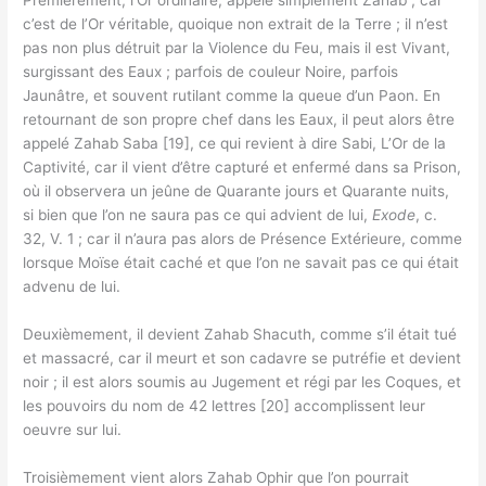
c’est de l’Or véritable, quoique non extrait de la Terre ; il n’est
pas non plus détruit par la Violence du Feu, mais il est Vivant,
surgissant des Eaux ; parfois de couleur Noire, parfois
Jaunâtre, et souvent rutilant comme la queue d’un Paon. En
retournant de son propre chef dans les Eaux, il peut alors être
appelé Zahab Saba [19], ce qui revient à dire Sabi, L’Or de la
Captivité, car il vient d’être capturé et enfermé dans sa Prison,
où il observera un jeûne de Quarante jours et Quarante nuits,
si bien que l’on ne saura pas ce qui advient de lui,
Exode
, c.
32, V. 1 ; car il n’aura pas alors de Présence Extérieure, comme
lorsque Moïse était caché et que l’on ne savait pas ce qui était
advenu de lui.
Deuxièmement, il devient Zahab Shacuth, comme s’il était tué
et massacré, car il meurt et son cadavre se putréfie et devient
noir ; il est alors soumis au Jugement et régi par les Coques, et
les pouvoirs du nom de 42 lettres [20] accomplissent leur
oeuvre sur lui.
Troisièmement vient alors Zahab Ophir que l’on pourrait