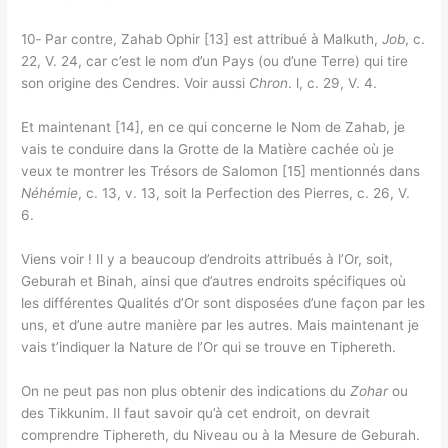
10‑ Par contre, Zahab Ophir [13] est attribué à Malkuth,
Job
, c.
22, V. 24, car c’est le nom d’un Pays (ou d’une Terre) qui tire
son origine des Cendres. Voir aussi
Chron
. l, c. 29, V. 4.
Et maintenant [14], en ce qui concerne le Nom de Zahab, je
vais te conduire dans la Grotte de la Matière cachée où je
veux te montrer les Trésors de Salomon [15] mentionnés dans
Néhémie
, c. 13, v. 13, soit la Perfection des Pierres, c. 26, V.
6.
Viens voir ! Il y a beaucoup d’endroits attribués à l’Or, soit,
Geburah et Binah, ainsi que d’autres endroits spécifiques où
les différentes Qualités d’Or sont disposées d’une façon par les
uns, et d’une autre manière par les autres. Mais maintenant je
vais t’indiquer la Nature de l’Or qui se trouve en Tiphereth.
On ne peut pas non plus obtenir des indications du
Zohar
ou
des Tikkunim. Il faut savoir qu’à cet endroit, on devrait
comprendre Tiphereth, du Niveau ou à la Mesure de Geburah.