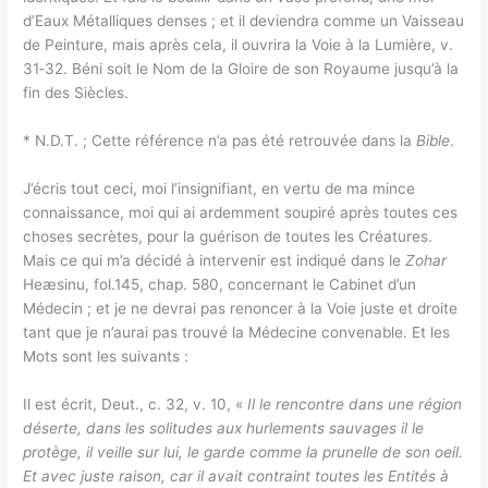
d’Eaux Métalliques denses ; et il deviendra comme un Vaisseau
de Peinture, mais après cela, il ouvrira la Voie à la Lumière, v.
31‑32. Béni soit le Nom de la Gloire de son Royaume jusqu’à la
fin des Siècles.
* N.D.T. ; Cette référence n’a pas été retrouvée dans la
Bible
.
J’écris tout ceci, moi l’insignifiant, en vertu de ma mince
connaissance, moi qui ai ardemment soupiré après toutes ces
choses secrètes, pour la guérison de toutes les Créatures.
Mais ce qui m’a décidé à intervenir est indiqué dans le
Zohar
Heæsinu, fol.145, chap. 580, concernant le Cabinet d’un
Médecin ; et je ne devrai pas renoncer à la Voie juste et droite
tant que je n’aurai pas trouvé la Médecine convenable. Et les
Mots sont les suivants :
Il est écrit, Deut., c. 32, v. 10, «
Il le rencontre dans une région
déserte, dans les solitudes aux hurlements sauvages il le
protège, il veille sur lui, le garde comme la prunelle de son oeil.
Et avec juste raison, car il avait contraint toutes les Entités à