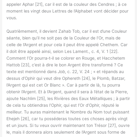
appeler Aphar [21], car il est de la couleur des Cendres ; à ce
moment les vingt deux Lettres de l’Alphabet vont décider pour
vous.
Quatrièmement, il devient Zahab Tob, car il est d’une Couleur
séante, bien qu’il ne soit pas de la Couleur de l’Or, mais de
celle de l’Argent et pour cela il peut être appelé Chethem. Car
il doit être appelé ainsi, selon Les Lament., c. 4, V. 1 [22].
Comment l’Or pourra‑t‑il se colorer en Rouge, et Hacchetem
Hattob [23], c’est à dire le bon Argent être transformé ? Ce
texte est mentionné dans
Job
, c. 22, V. 24 ; « et répands au
dessus d’Ophir qui veut dire Ophereth [24], le Plomb, Batzar,
l’Argent qui est cet Or Blanc ». Car à partir de là, tu pourra
obtenir l’Argent. Et à l’Argent, quand il sera à l’état de la Pierre,
ajoute Nachlim [25], les Rivières des Eaux Métalliques ; à partir
de cela tu obtiendras l’Ophir, qui est l’Or d’Ophir, réputé le
meilleur. Tu auras maintenant le Nombre du Nom tout puissant
Ehejeh [26], car tu posséderas toutes ces choses après vingt
et un jours. Si tu veux ouvrir maintenant ton Trésor [27], ouvre
le, mais il donnera alors seulement de l’Argent sous forme de