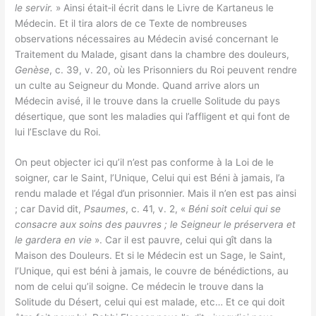
le servir.
» Ainsi était‑il écrit dans le Livre de Kartaneus le
Médecin. Et il tira alors de ce Texte de nombreuses
observations nécessaires au Médecin avisé concernant le
Traitement du Malade, gisant dans la chambre des douleurs,
Genèse
, c. 39, v. 20, où les Prisonniers du Roi peuvent rendre
un culte au Seigneur du Monde. Quand arrive alors un
Médecin avisé, il le trouve dans la cruelle Solitude du pays
désertique, que sont les maladies qui l’affligent et qui font de
lui l’Esclave du Roi.
On peut objecter ici qu’il n’est pas conforme à la Loi de le
soigner, car le Saint, l’Unique, Celui qui est Béni à jamais, l’a
rendu malade et l’égal d’un prisonnier. Mais il n’en est pas ainsi
; car David dit,
Psaumes
, c. 41, v. 2, «
Béni soit celui qui se
consacre aux soins des pauvres ; le Seigneur le préservera et
le gardera en vie
». Car il est pauvre, celui qui gît dans la
Maison des Douleurs. Et si le Médecin est un Sage, le Saint,
l’Unique, qui est béni à jamais, le couvre de bénédictions, au
nom de celui qu’il soigne. Ce médecin le trouve dans la
Solitude du Désert, celui qui est malade, etc… Et ce qui doit