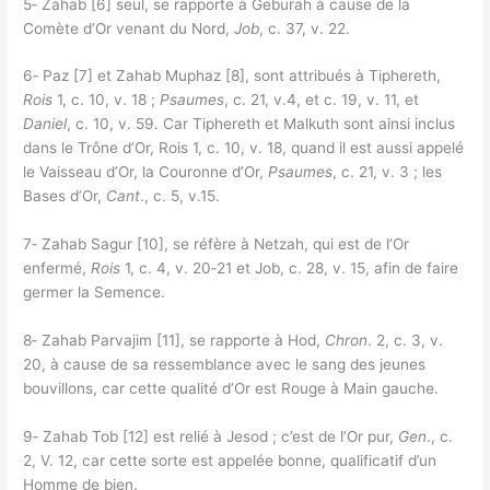
5‑ Zahab [6] seul, se rapporte à Geburah à cause de la
Comète d’Or venant du Nord,
Job
, c. 37, v. 22.
6‑ Paz [7] et Zahab Muphaz [8], sont attribués à Tiphereth,
Rois
1, c. 10, v. 18 ;
Psaumes
, c. 21, v.4, et c. 19, v. 11, et
Daniel
, c. 10, v. 59. Car Tiphereth et Malkuth sont ainsi inclus
dans le Trône d’Or, Rois 1, c. 10, v. 18, quand il est aussi appelé
le Vaisseau d’Or, la Couronne d’Or,
Psaumes
, c. 21, v. 3 ; les
Bases d’Or,
Cant
., c. 5, v.15.
7‑ Zahab Sagur [10], se réfère à Netzah, qui est de l’Or
enfermé,
Rois
1, c. 4, v. 20‑21 et Job, c. 28, v. 15, afin de faire
germer la Semence.
8‑ Zahab Parvajim [11], se rapporte à Hod,
Chron
. 2, c. 3, v.
20, à cause de sa ressemblance avec le sang des jeunes
bouvillons, car cette qualité d’Or est Rouge à Main gauche.
9‑ Zahab Tob [12] est relié à Jesod ; c’est de l’Or pur,
Gen
., c.
2, V. 12, car cette sorte est appelée bonne, qualificatif d’un
Homme de bien.