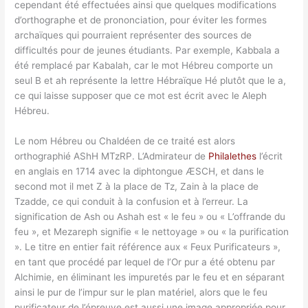
cependant été effectuées ainsi que quelques modifications
d’orthographe et de prononciation, pour éviter les formes
archaïques qui pourraient représenter des sources de
difficultés pour de jeunes étudiants. Par exemple, Kabbala a
été remplacé par Kabalah, car le mot Hébreu comporte un
seul B et ah représente la lettre Hébraïque Hé plutôt que le a,
ce qui laisse supposer que ce mot est écrit avec le Aleph
Hébreu.
Le nom Hébreu ou Chaldéen de ce traité est alors
orthographié AShH MTzRP. L’Admirateur de
Philalethes
l’écrit
en anglais en 1714 avec la diphtongue ÆSCH, et dans le
second mot il met Z à la place de Tz, Zain à la place de
Tzadde, ce qui conduit à la confusion et à l’erreur. La
signification de Ash ou Ashah est « le feu » ou « L’offrande du
feu », et Mezareph signifie « le nettoyage » ou « la purification
». Le titre en entier fait référence aux « Feux Purificateurs »,
en tant que procédé par lequel de l’Or pur a été obtenu par
Alchimie, en éliminant les impuretés par le feu et en séparant
ainsi le pur de l’impur sur le plan matériel, alors que le feu
purificateur de l’épreuve est aussi une image appropriée pour