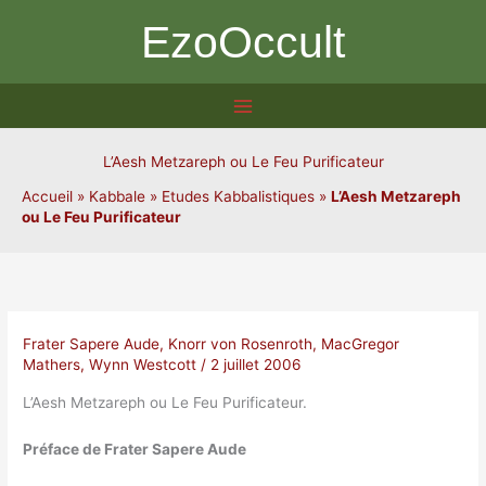
Aller
EzoOccult
au
contenu
L’Aesh Metzareph ou Le Feu Purificateur
Accueil
»
Kabbale
»
Etudes Kabbalistiques
»
L’Aesh Metzareph
ou Le Feu Purificateur
Frater Sapere Aude
,
Knorr von Rosenroth
,
MacGregor
Mathers
,
Wynn Westcott
/
2 juillet 2006
L’Aesh Metzareph ou Le Feu Purificateur.
Préface de Frater Sapere Aude