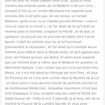
être fait pour lui, Rabbi Eleasar nous l’a dit ; jusqu’ici nous
n’avions pas entendu parler de ce Médecin ni de son Livre ;
excepté la fois où un certain Marchand m’a rapporté avoir
entendu dire à son père que, de son temps, un certain
Médecin, après avoir vu un malade pouvait affirmer « celui‑ci
vivra et celui‑là va mourir » ; et l’on disait de lui qu’il était un
Homme juste et honnête, craignant le Péché ; et de plus, si
quelqu’un ne pouvait pas se procurer les objets dont il avait
besoin, il allait les acheter pour lui, et lui fournissait
gratuitement le nécessaire ; et l’on disait qu’il n’existait aucun
homme aussi délicat dans le Monde entier, et qu’il agissait plus
avec ses Prières qu’avec ses Mains. Et après avoir supposé
que cet Homme était le même que le Médecin en question, le
Marchand répliqua : Il est certain que son Livre est entre mes
Mains, car il m’a été laissé en Héritage par mon Père ; et tous
les Énonces de ce Livre sont cachés dans le Mystère de la Loi
: et dans celui‑ci nous devons trouver de profonds Secrets et
de nombreuses Médecines ; lesquelles néanmoins il n’est pas
licite d’appliquer à tous, excepté celui qui craint le Péché etc.
Rabbi Eleasar dit : Prête le moi. Il répondit, je le ferai, afin de te
montrer le Pouvoir de la Lumière Sacrée. Et vous avez