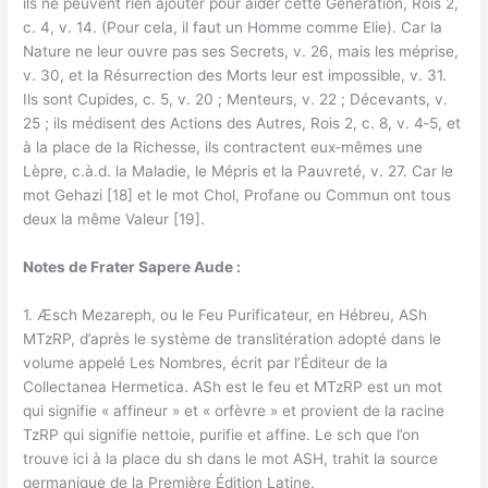
ils ne peuvent rien ajouter pour aider cette Génération, Rois 2,
c. 4, v. 14. (Pour cela, il faut un Homme comme Elie). Car la
Nature ne leur ouvre pas ses Secrets, v. 26, mais les méprise,
v. 30, et la Résurrection des Morts leur est impossible, v. 31.
Ils sont Cupides, c. 5, v. 20 ; Menteurs, v. 22 ; Décevants, v.
25 ; ils médisent des Actions des Autres, Rois 2, c. 8, v. 4‑5, et
à la place de la Richesse, ils contractent eux‑mêmes une
Lèpre, c.à.d. la Maladie, le Mépris et la Pauvreté, v. 27. Car le
mot Gehazi [18] et le mot Chol, Profane ou Commun ont tous
deux la même Valeur [19].
Notes de Frater Sapere Aude :
1. Æsch Mezareph, ou le Feu Purificateur, en Hébreu, ASh
MTzRP, d’après le système de translitération adopté dans le
volume appelé Les Nombres, écrit par l’Éditeur de la
Collectanea Hermetica. ASh est le feu et MTzRP est un mot
qui signifie « affineur » et « orfèvre » et provient de la racine
TzRP qui signifie nettoie, purifie et affine. Le sch que l’on
trouve ici à la place du sh dans le mot ASH, trahit la source
germanique de la Première Édition Latine.