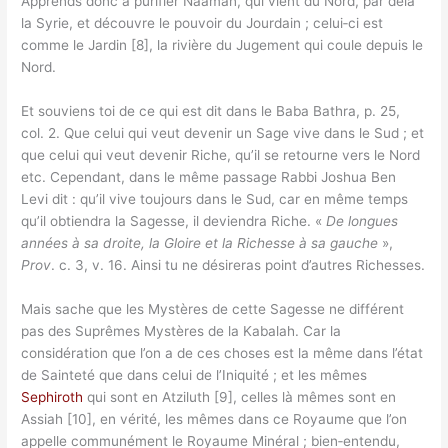
Apprends donc à purifier Naaman, qui vient du Nord, par delà
la Syrie, et découvre le pouvoir du Jourdain ; celui‑ci est
comme le Jardin [8], la rivière du Jugement qui coule depuis le
Nord.
Et souviens toi de ce qui est dit dans le Baba Bathra, p. 25,
col. 2. Que celui qui veut devenir un Sage vive dans le Sud ; et
que celui qui veut devenir Riche, qu’il se retourne vers le Nord
etc. Cependant, dans le même passage Rabbi Joshua Ben
Levi dit : qu’il vive toujours dans le Sud, car en même temps
qu’il obtiendra la Sagesse, il deviendra Riche. «
De longues
années à sa droite, la Gloire et la Richesse à sa gauche
»,
Prov
. c. 3, v. 16. Ainsi tu ne désireras point d’autres Richesses.
Mais sache que les Mystères de cette Sagesse ne différent
pas des Suprêmes Mystères de la Kabalah. Car la
considération que l’on a de ces choses est la même dans l’état
de Sainteté que dans celui de l’Iniquité ; et les mêmes
Sephiroth
qui sont en Atziluth [9], celles là mêmes sont en
Assiah [10], en vérité, les mêmes dans ce Royaume que l’on
appelle communément le Royaume Minéral ; bien‑entendu,