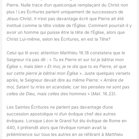
Pierre. Nulle trace d’un quelconque remplaçant du Christ non
plus ! Les Écritures parlent uniquement de successeurs de
Jésus-Christ. Il n’est pas davantage écrit que Pierre ait été
institué comme la tête visible de l’Église. Comment pourrait-il y
avoir un homme qui puisse être la tête de l’Église, alors que
Christ Lui-même, selon les Écritures, en est la Tête?
Celui qui lit avec attention
Matthieu
16.18 constatera que le
Seigneur n’a pas dit : «
Tu es Pierre et sur toi je bâtirai mon
Église », mais bien « Et moi, je te dis que tu es Pierre, et que
sur cette pierre je bâtirai mon Église
». Juste quelques versets
après, le Seigneur devait dire au même Pierre: «
Arrière de
moi, Satan! tu m’es en scandale; car tes pensées ne sont pas
celles de Dieu, mais celles des hommes
» (
Mat
. 16.23).
Les Saintes Écritures ne parlent pas davantage d’une
succession apostolique ni d’un évêque chef des autres
évêques. Lorsque Léon le Grand fut élu évêque de Rome en
440, il prétendit alors que l’évêque romain avait la
prééminence sur tous les autres en se référant à
Matthieu