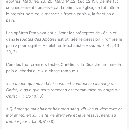
apôtres (
Matthieu
26, 26;
Marc
14,22,
Luc
22,19). Ce rite fut
soigneusement conservé par la primitive Église; ce fut même
le premier nom de la messe : « fractio panis », la fraction du
pain.
Les apôtres l’employaient suivant les préceptes de Jésus et,
dans les
Actes des Apôtres
est utilisée l’expression « rompre le
pain » pour signifier « célébrer l’eucharistie » (
Actes
2, 42, 46 ;
20, 7).
L’un des tout premiers textes Chrétiens, la Didache, nomme le
pain eucharistique « la chose rompue ».
«
La coupe que nous bénissons est communion au sang du
Christ, le pain que nous rompons est communion au corps du
Christ
» (
1 Co
10/16).
«
Qui mange ma chair et boit mon sang, dit Jésus, demeure en
moi et moi en lui, il a la vie éternelle et je le ressusciterai au
dernier jour
» (
Jn
6/51-58).