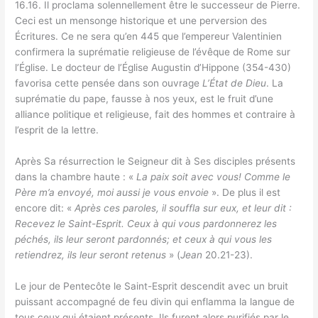
16.16. Il proclama solennellement être le successeur de Pierre.
Ceci est un mensonge historique et une perversion des
Écritures. Ce ne sera qu’en 445 que l’empereur Valentinien
confirmera la suprématie religieuse de l’évêque de Rome sur
l’Église. Le docteur de l’Église Augustin d’Hippone (354-430)
favorisa cette pensée dans son ouvrage
L’État de Dieu
. La
suprématie du pape, fausse à nos yeux, est le fruit d’une
alliance politique et religieuse, fait des hommes et contraire à
l’esprit de la lettre.
Après Sa résurrection le Seigneur dit à Ses disciples présents
dans la chambre haute : «
La paix soit avec vous! Comme le
Père m’a envoyé, moi aussi je vous envoie
». De plus il est
encore dit: «
Après ces paroles, il souffla sur eux, et leur dit :
Recevez le Saint-Esprit. Ceux à qui vous pardonnerez les
péchés, ils leur seront pardonnés; et ceux à qui vous les
retiendrez, ils leur seront retenus
» (
Jean
20.21-23).
Le jour de Pentecôte le Saint-Esprit descendit avec un bruit
puissant accompagné de feu divin qui enflamma la langue de
tous ceux qui étaient présents. Ils furent alors purifiés par le