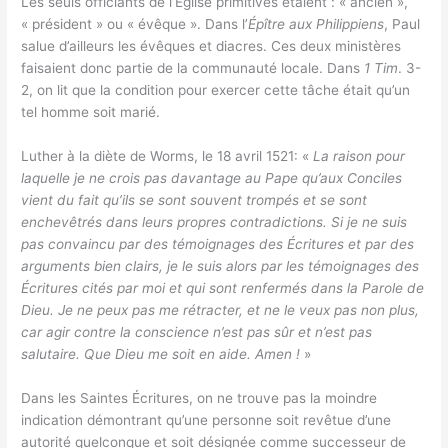
Les seuls officiants de l’Église primitives étaient : « ancien »,
« président » ou « évêque ». Dans l’
Épître aux Philippiens
, Paul
salue d’ailleurs les évêques et diacres. Ces deux ministères
faisaient donc partie de la communauté locale. Dans
1 Tim
. 3-
2, on lit que la condition pour exercer cette tâche était qu’un
tel homme soit marié.
Luther à la diète de Worms, le 18 avril 1521: «
La raison pour
laquelle je ne crois pas davantage au Pape qu’aux Conciles
vient du fait qu’ils se sont souvent trompés et se sont
enchevêtrés dans leurs propres contradictions. Si je ne suis
pas convaincu par des témoignages des Écritures et par des
arguments bien clairs, je le suis alors par les témoignages des
Écritures cités par moi et qui sont renfermés dans la Parole de
Dieu. Je ne peux pas me rétracter, et ne le veux pas non plus,
car agir contre la conscience n’est pas sûr et n’est pas
salutaire. Que Dieu me soit en aide. Amen !
»
Dans les Saintes Écritures, on ne trouve pas la moindre
indication démontrant qu’une personne soit revêtue d’une
autorité quelconque et soit désignée comme successeur de