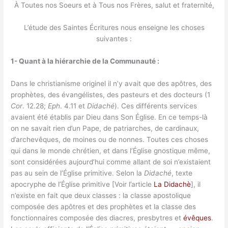
À Toutes nos Soeurs et à Tous nos Frères, salut et fraternité,
L’étude des Saintes Écritures nous enseigne les choses
suivantes :
1- Quant à la hiérarchie de la Communauté :
Dans le christianisme originel il n’y avait que des apôtres, des
prophètes, des évangélistes, des pasteurs et des docteurs (1
Cor
. 12.28;
Eph
. 4.11 et
Didaché
). Ces différents services
avaient été établis par Dieu dans Son Église. En ce temps-là
on ne savait rien d’un Pape, de patriarches, de cardinaux,
d’archevêques, de moines ou de nonnes. Toutes ces choses
qui dans le monde chrétien, et dans l’Église gnostique même,
sont considérées aujourd’hui comme allant de soi n’existaient
pas au sein de l’Église primitive. Selon la
Didaché
, texte
apocryphe de l’Église primitive [Voir l’article
La Didachè
], il
n’existe en fait que deux classes : la classe apostolique
composée des apôtres et des prophètes et la classe des
fonctionnaires composée des diacres, presbytres et
évêques
.