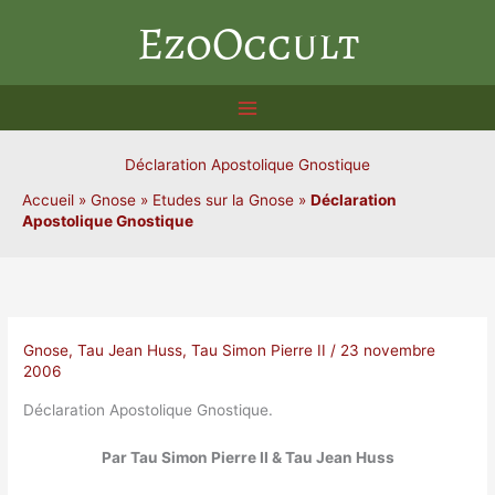
Aller
EzoOccult
au
contenu
Déclaration Apostolique Gnostique
Accueil
»
Gnose
»
Etudes sur la Gnose
»
Déclaration
Apostolique Gnostique
Gnose
,
Tau Jean Huss
,
Tau Simon Pierre II
/
23 novembre
2006
Déclaration Apostolique Gnostique.
Par Tau Simon Pierre II & Tau Jean Huss