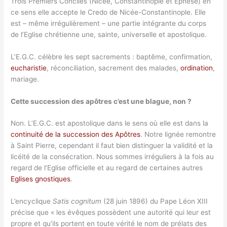
Trois Premiers Conciles (Nicée, Constantinople et Ephèse) en
ce sens elle accepte le Credo de Nicée-Constantinople. Elle
est – même irrégulièrement – une partie intégrante du corps
de l’Eglise chrétienne une, sainte, universelle et apostolique.
L’E.G.C. célèbre les sept sacrements : baptême, confirmation,
eucharistie
, réconciliation, sacrement des malades,
ordination
,
mariage.
Cette succession des apôtres c’est une blague, non ?
Non. L’E.G.C. est apostolique dans le sens où elle est dans la
continuité de la succession des Apôtres
. Notre lignée remontre
à Saint Pierre, cependant il faut bien distinguer la validité et la
licéité de la consécration. Nous sommes irréguliers à la fois au
regard de l’Eglise officielle et au regard de certaines autres
Eglises gnostiques
.
L’encyclique
Satis cognitum
(28 juin 1896) du Pape Léon XIII
précise que « les évêques possèdent une autorité qui leur est
propre et qu’ils portent en toute vérité le nom de prélats des