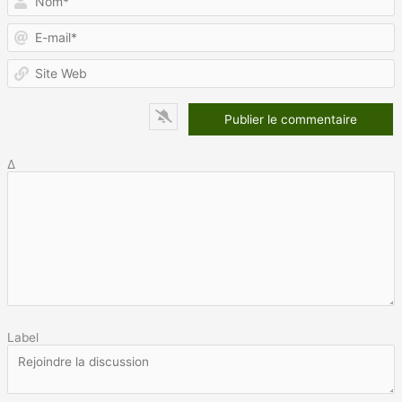
E
m
S
W
Δ
Label