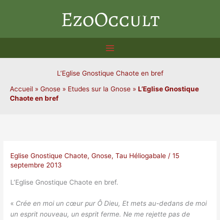
Aller
EzoOccult
au
contenu
L’Eglise Gnostique Chaote en bref
Accueil
»
Gnose
»
Etudes sur la Gnose
»
L’Eglise Gnostique
Chaote en bref
Eglise Gnostique Chaote
,
Gnose
,
Tau Héliogabale
/
15
septembre 2013
L’Eglise Gnostique Chaote en bref.
«
Crée en moi un cœur pur Ô Dieu, Et mets au-dedans de moi
un esprit nouveau, un esprit ferme. Ne me rejette pas de