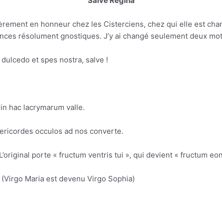
Salve Regina
èrement en honneur chez les Cisterciens, chez qui elle est chanté
nces résolument gnostiques. J’y ai changé seulement deux mot
 dulcedo et spes nostra, salve !
in hac lacrymarum valle.
isericordes occulos ad nos converte.
riginal porte « fructum ventris tui », qui devient « fructum eo
a (Virgo Maria est devenu Virgo Sophia)