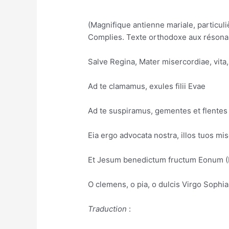
(Magnifique antienne mariale, particuli
Complies. Texte orthodoxe aux résona
Salve Regina, Mater misercordiae, vita,
Ad te clamamus, exules filii Evae
Ad te suspiramus, gementes et flentes 
Eia ergo advocata nostra, illos tuos m
Et Jesum benedictum fructum Eonum (L’o
O clemens, o pia, o dulcis Virgo Sophi
Traduction
: