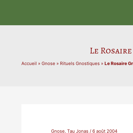
Aller
au
contenu
Le Rosaire
Accueil
»
Gnose
»
Rituels Gnostiques
»
Le Rosaire G
Gnose
,
Tau Jonas
/
6 août 2004