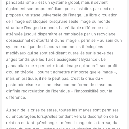
pancapitalisme » est un système global, mais il devient
également son propre médium, pour ainsi dire, par ceci qu’il
propose une stase universelle de l’image. La libre circulation
de l’image est bloquée lorsqu’une seule image du monde
structure l’image du monde. La véritable différence est
atténuée jusqu’à disparaître et remplacée par un recyclage
obsessionnel et étouffant d’une image « permise » au sein d’un
système unique de discours (comme les théologiens
médiévaux qui se sont soi-disant querellés sur le sexe des
anges tandis que les Turcs assiégeaient Byzance). Le
pancapitalisme « permet » toute image qui accroît son profit –
d’où en théorie il pourrait admettre n’importe quelle image –,
mais en pratique, il ne le peut pas. C’est la crise du «
postmodernisme » – une crise comme forme de stase, ou
d’infinie recirculation de l’identique – l’impossibilité pour la
différence.
Au sein de la crise de stase, toutes les images sont permises
ou encouragées lorsqu’elles tendent vers la description de la
relation en tant qu’échange – même l’image de la terreur, du
crime, du meurtre – même celle de l’extinction de la Nature et