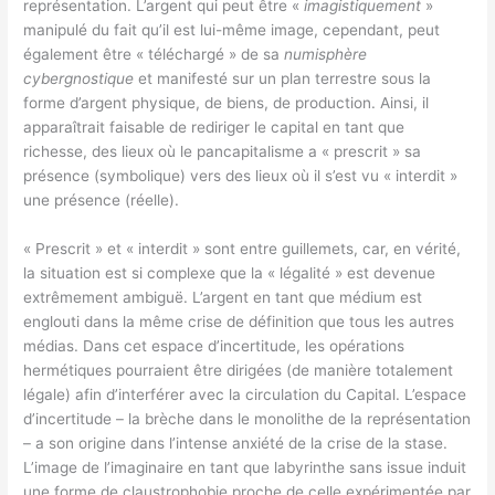
représentation. L’argent qui peut être «
imagistiquement
»
manipulé du fait qu’il est lui-même image, cependant, peut
également être « téléchargé » de sa
numisphère
cybergnostique
et manifesté sur un plan terrestre sous la
forme d’argent physique, de biens, de production. Ainsi, il
apparaîtrait faisable de rediriger le capital en tant que
richesse, des lieux où le pancapitalisme a « prescrit » sa
présence (symbolique) vers des lieux où il s’est vu « interdit »
une présence (réelle).
« Prescrit » et « interdit » sont entre guillemets, car, en vérité,
la situation est si complexe que la « légalité » est devenue
extrêmement ambiguë. L’argent en tant que médium est
englouti dans la même crise de définition que tous les autres
médias. Dans cet espace d’incertitude, les opérations
hermétiques pourraient être dirigées (de manière totalement
légale) afin d’interférer avec la circulation du Capital. L’espace
d’incertitude – la brèche dans le monolithe de la représentation
– a son origine dans l’intense anxiété de la crise de la stase.
L’image de l’imaginaire en tant que labyrinthe sans issue induit
une forme de claustrophobie proche de celle expérimentée par