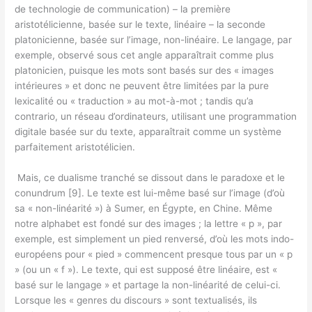
de technologie de communication) – la première
aristotélicienne, basée sur le texte, linéaire – la seconde
platonicienne, basée sur l’image, non-linéaire. Le langage, par
exemple, observé sous cet angle apparaîtrait comme plus
platonicien, puisque les mots sont basés sur des « images
intérieures » et donc ne peuvent être limitées par la pure
lexicalité ou « traduction » au mot-à-mot ; tandis qu’a
contrario, un réseau d’ordinateurs, utilisant une programmation
digitale basée sur du texte, apparaîtrait comme un système
parfaitement aristotélicien.
Mais, ce dualisme tranché se dissout dans le paradoxe et le
conundrum [9]. Le texte est lui-même basé sur l’image (d’où
sa « non-linéarité ») à Sumer, en Égypte, en Chine. Même
notre alphabet est fondé sur des images ; la lettre « p », par
exemple, est simplement un pied renversé, d’où les mots indo-
européens pour « pied » commencent presque tous par un « p
» (ou un « f »). Le texte, qui est supposé être linéaire, est «
basé sur le langage » et partage la non-linéarité de celui-ci.
Lorsque les « genres du discours » sont textualisés, ils