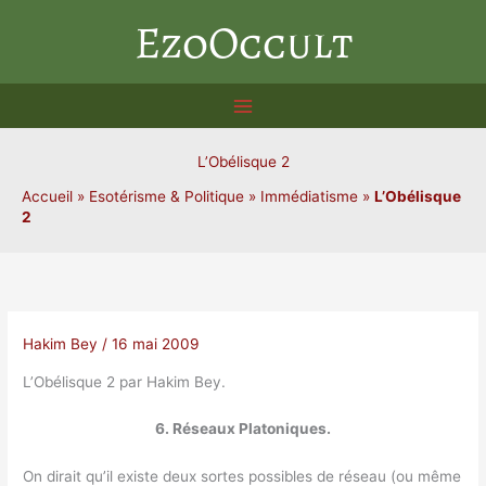
Aller
EzoOccult
au
contenu
L’Obélisque 2
Accueil
»
Esotérisme & Politique
»
Immédiatisme
»
L’Obélisque
2
Hakim Bey
/
16 mai 2009
L’Obélisque 2 par Hakim Bey.
6. Réseaux Platoniques.
On dirait qu’il existe deux sortes possibles de réseau (ou même