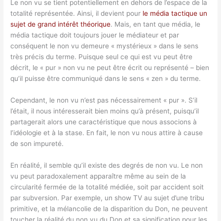
Le non vu se tient potentiellement en dehors de l’espace de la
totalité représentée. Ainsi, il devient pour
le média tactique un
sujet de grand intérêt théorique
. Mais, en tant que média, le
média tactique doit toujours jouer le médiateur et par
conséquent le non vu demeure « mystérieux » dans le sens
très précis du terme. Puisque seul ce qui est vu peut être
décrit, le « pur » non vu ne peut être écrit ou représenté – bien
qu’il puisse être communiqué dans le sens « zen » du terme.
Cependant, le non vu n’est pas nécessairement « pur ». S’il
l’était, il nous intéresserait bien moins qu’à présent, puisqu’il
partagerait alors une caractéristique que nous associons à
l’idéologie et à la stase. En fait, le non vu nous attire à cause
de son impureté.
En réalité, il semble qu’il existe des degrés de non vu. Le non
vu peut paradoxalement apparaître même au sein de la
circularité fermée de la totalité médiée, soit par accident soit
par subversion. Par exemple, un show TV au sujet d’une tribu
primitive, et la mélancolie de la disparition du Don, ne peuvent
toucher la réalité du non vu du Don et sa signification pour les