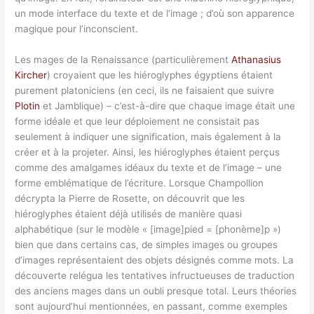
un mode interface du texte et de l’image ; d’où son apparence
magique pour l’inconscient.
Les mages de la Renaissance (particulièrement
Athanasius
Kircher
) croyaient que les hiéroglyphes égyptiens étaient
purement platoniciens (en ceci, ils ne faisaient que suivre
Plotin
et Jamblique) – c’est-à-dire que chaque image était une
forme idéale et que leur déploiement ne consistait pas
seulement à indiquer une signification, mais également à la
créer et à la projeter. Ainsi, les hiéroglyphes étaient perçus
comme des amalgames idéaux du texte et de l’image – une
forme emblématique de l’écriture. Lorsque Champollion
décrypta la Pierre de Rosette, on découvrit que les
hiéroglyphes étaient déjà utilisés de manière quasi
alphabétique (sur le modèle « [image]pied = [phonème]p »)
bien que dans certains cas, de simples images ou groupes
d’images représentaient des objets désignés comme mots. La
découverte relégua les tentatives infructueuses de traduction
des anciens mages dans un oubli presque total. Leurs théories
sont aujourd’hui mentionnées, en passant, comme exemples