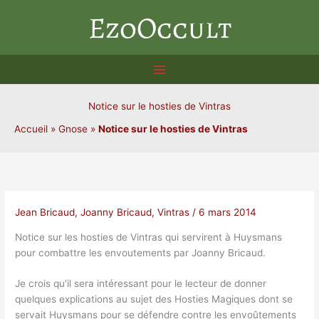
Aller
EzoOccult
au
contenu
Notice sur le hosties de Vintras
Accueil
»
Gnose
»
Notice sur le hosties de Vintras
Jean Bricaud
,
Joanny Bricaud
,
Vintras
/
6 mars 2014
Notice sur les hosties de Vintras qui servirent à Huysmans
pour combattre les envoutements par Joanny Bricaud.
Je crois qu’il sera intéressant pour le lecteur de donner
quelques explications au sujet des Hosties Magiques dont se
servait Huysmans pour se défendre contre les envoûtements