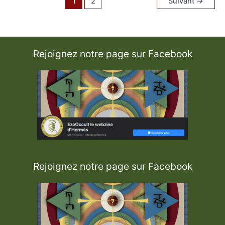
1
2
Suivant
→
a
u
t
h
e
n
t
i
Rejoignez notre page sur Facebook
q
u
e
:
E
l
i
p
h
a
s
L
e
v
i
Rejoignez notre page sur Facebook