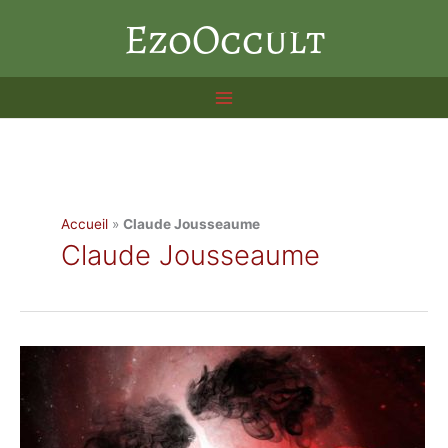
Aller
EzoOccult
au
contenu
Accueil
»
Claude Jousseaume
Claude Jousseaume