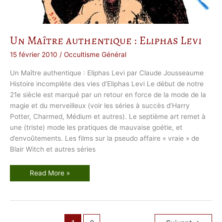
g
e
u
r
Un Maître authentique : Eliphas Levi
15 février 2010
/
Occultisme Général
Un Maître authentique : Eliphas Levi par Claude Jousseaume
Histoire incomplète des vies d’Eliphas Levi Le début de notre
21e siècle est marqué par un retour en force de la mode de la
magie et du merveilleux (voir les séries à succès d’Harry
Potter, Charmed, Médium et autres). Le septième art remet à
une (triste) mode les pratiques de mauvaise goétie, et
d’envoûtements. Les films sur la pseudo affaire « vraie » de
Blair Witch et autres séries
U
Read More »
n
M
a
î
t
r
e