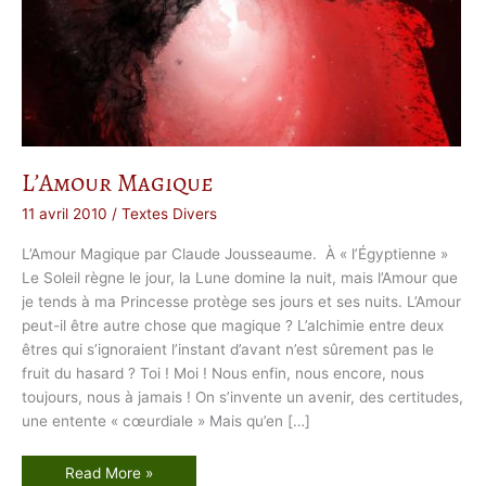
L’Amour Magique
11 avril 2010
/
Textes Divers
L’Amour Magique par Claude Jousseaume. À « l’Égyptienne »
Le Soleil règne le jour, la Lune domine la nuit, mais l’Amour que
je tends à ma Princesse protège ses jours et ses nuits. L’Amour
peut-il être autre chose que magique ? L’alchimie entre deux
êtres qui s’ignoraient l’instant d’avant n’est sûrement pas le
fruit du hasard ? Toi ! Moi ! Nous enfin, nous encore, nous
toujours, nous à jamais ! On s’invente un avenir, des certitudes,
une entente « cœurdiale » Mais qu’en […]
L
Read More »
’