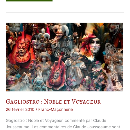
A
m
o
u
r
M
a
g
i
q
u
e
Gagliostro : Noble et Voyageur
26 février 2010
/
Franc-Maçonnerie
Gagliostro : Noble et Voyageur, commenté par Claude
Jousseaume. Les commentaires de Claude Jousseaume sont