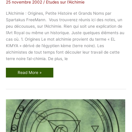
l
25 novembre 2002
/
Etudes sur l'Alchimie
L’Alchimie : Origines, Petite Histoire et Grands Noms par
Spartakus FreeMann. Vous trouverez réunis ici des notes, un
peu décousues, sur l’Alchimie. Rien qui soit une explication de
l’Art Royal ou même un historique. Juste quelques éléments au
cas où. 1. Origines Le mot alchimie provient du terme « EL
KIMYA » dérivé de l’égyptien kème (terre noire). Les
alchimistes de tout temps font découler leur travail de cette
terre noire l’al-chimia. De plus, le
L
Read More »
’
A
l
c
h
i
m
i
e
:
O
r
i
g
i