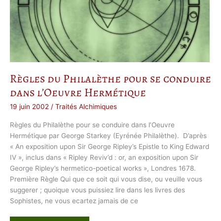
n
e
s
,
P
e
t
i
t
e
H
i
Règles du Philalèthe pour se conduire
s
t
dans l’Oeuvre Hermétique
o
i
r
19 juin 2002
/
Traités Alchimiques
e
e
t
Règles du Philalèthe pour se conduire dans l’Oeuvre
G
Hermétique par George Starkey (Eyrénée Philalèthe). D’après
r
a
« An exposition upon Sir George Ripley’s Epistle to King Edward
n
d
IV », inclus dans « Ripley Reviv’d : or, an exposition upon Sir
s
George Ripley’s hermetico-poetical works », Londres 1678.
N
o
Première Règle Qui que ce soit qui vous dise, ou veuille vous
m
s
suggerer ; quoique vous puissiez lire dans les livres des
Sophistes, ne vous ecartez jamais de ce