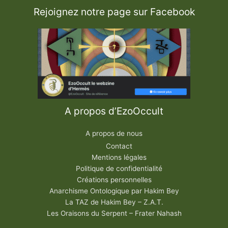
s
Rejoignez notre page sur Facebook
l
’
O
e
u
v
r
e
H
e
r
m
é
t
i
A propos d’EzoOccult
q
u
e
A propos de nous
Contact
Mentions légales
Politique de confidentialité
Créations personnelles
Anarchisme Ontologique par Hakim Bey
La TAZ de Hakim Bey – Z.A.T.
Les Oraisons du Serpent – Frater Nahash