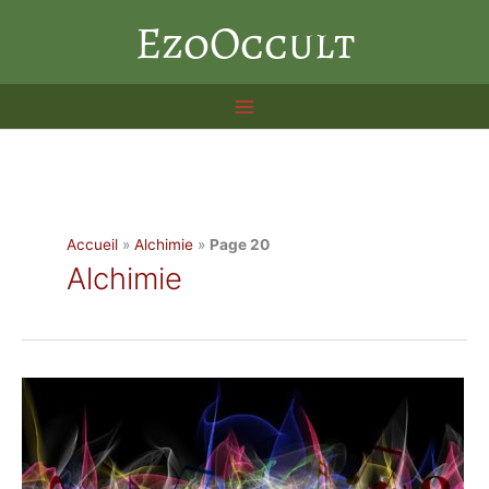
Aller
EzoOccult
au
contenu
Accueil
»
Alchimie
»
Page 20
Alchimie