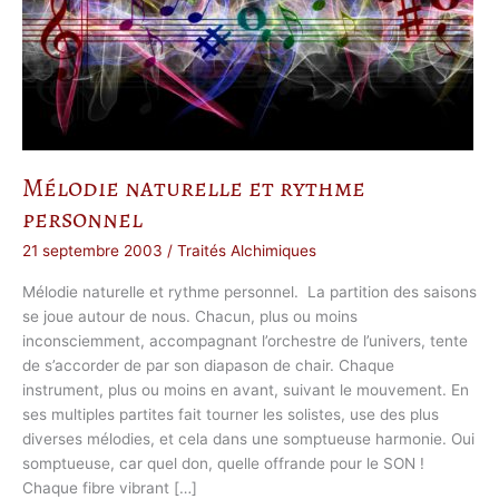
Mélodie naturelle et rythme
personnel
21 septembre 2003
/
Traités Alchimiques
Mélodie naturelle et rythme personnel. La partition des saisons
se joue autour de nous. Chacun, plus ou moins
inconsciemment, accompagnant l’orchestre de l’univers, tente
de s’accorder de par son diapason de chair. Chaque
instrument, plus ou moins en avant, suivant le mouvement. En
ses multiples partites fait tourner les solistes, use des plus
diverses mélodies, et cela dans une somptueuse harmonie. Oui
somptueuse, car quel don, quelle offrande pour le SON !
Chaque fibre vibrant […]