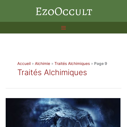
Aller
EzoOccult
au
contenu
Accueil
»
Alchimie
»
Traités Alchimiques
»
Page 9
Traités Alchimiques