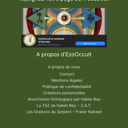
’
O
e
u
v
r
e
H
e
r
m
é
t
i
A propos d’EzoOccult
q
u
e
A propos de nous
Contact
Mentions légales
Politique de confidentialité
Créations personnelles
Anarchisme Ontologique par Hakim Bey
La TAZ de Hakim Bey – Z.A.T.
Les Oraisons du Serpent – Frater Nahash