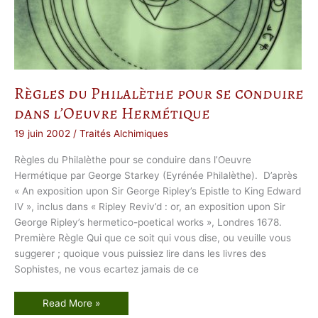
r
y
t
h
m
e
p
e
r
s
Règles du Philalèthe pour se conduire
o
n
dans l’Oeuvre Hermétique
n
e
l
19 juin 2002
/
Traités Alchimiques
Règles du Philalèthe pour se conduire dans l’Oeuvre
Hermétique par George Starkey (Eyrénée Philalèthe). D’après
« An exposition upon Sir George Ripley’s Epistle to King Edward
IV », inclus dans « Ripley Reviv’d : or, an exposition upon Sir
George Ripley’s hermetico-poetical works », Londres 1678.
Première Règle Qui que ce soit qui vous dise, ou veuille vous
suggerer ; quoique vous puissiez lire dans les livres des
Sophistes, ne vous ecartez jamais de ce
R
Read More »
è