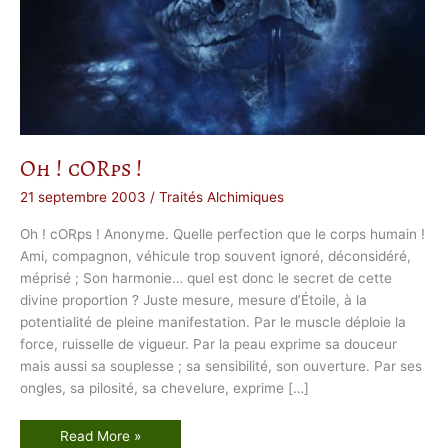
Oh ! cORps !
21 septembre 2003
/
Traités Alchimiques
Oh ! cORps ! Anonyme. Quelle perfection que le corps humain !
Ami, compagnon, véhicule trop souvent ignoré, déconsidéré,
méprisé ; Son harmonie… quel est donc le secret de cette
divine proportion ? Juste mesure, mesure d’Étoile, à la
potentialité de pleine manifestation. Par le muscle déploie la
force, ruisselle de vigueur. Par la peau exprime sa douceur
mais aussi sa souplesse ; sa sensibilité, son ouverture. Par ses
ongles, sa pilosité, sa chevelure, exprime […]
O
Read More »
h