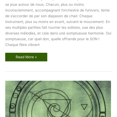
se joue autour de nous. Chacun, plus ou moins
inconsciemment, accompagnant l’orchestre de l’univers, tente
de s’accorder de par son diapason de chair. Chaque
instrument, plus ou moins en avant, suivant le mouvement. En
ses multiples partites fait tourner les solistes, use des plus
diverses mélodies, et cela dans une somptueuse harmonie. Oui
somptueuse, car quel don, quelle offrande pour le SON !
Chaque fibre vibrant
M
Read More »
é
l
o
d
i
e
n
a
t
u
r
e
l
l
e
e
t