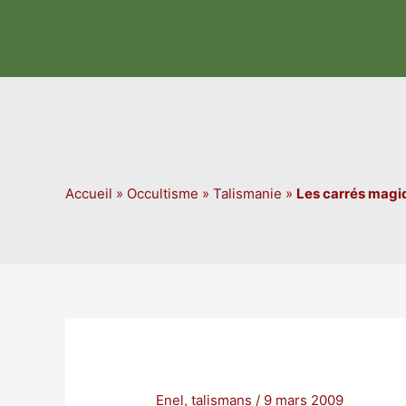
Aller
au
contenu
Accueil
»
Occultisme
»
Talismanie
»
Les carrés magi
Enel
,
talismans
/
9 mars 2009