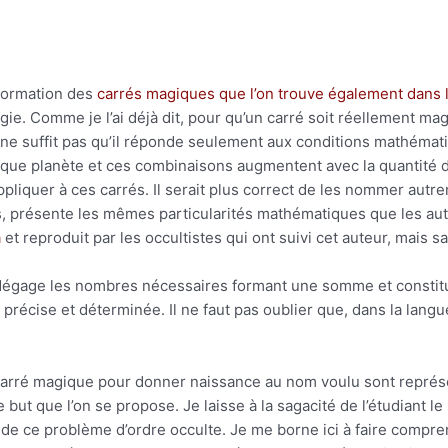
 formation des
carrés magiques que l’on trouve également dans 
ie. Comme je l’ai déjà dit, pour qu’un carré soit réellement mag
 ne suffit pas qu’il réponde seulement aux conditions mathémat
que planète et ces combinaisons augmentent avec la quantité d
ppliquer à ces carrés. Il serait plus correct de les nommer autrem
rs, présente les mêmes particularités mathématiques que les aut
a
et reproduit par les occultistes qui ont suivi cet auteur, mais 
 dégage les nombres nécessaires formant une somme et constitu
récise et déterminée. Il ne faut pas oublier que, dans la langue
 carré magique pour donner naissance au nom voulu sont repré
but que l’on se propose. Je laisse à la sagacité de l’étudiant le
 de ce problème d’ordre occulte. Je me borne ici à faire compre