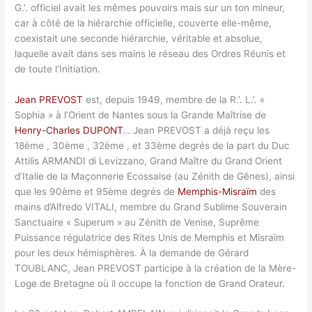
G.’. officiel avait les mêmes pouvoirs mais sur un ton mineur,
car à côté de la hiérarchie officielle, couverte elle-même,
coexistait une seconde hiérarchie, véritable et absolue,
laquelle avait dans ses mains le réseau des Ordres Réunis et
de toute l’Initiation.
Jean PREVOST
est, depuis 1949, membre de la R.’. L.’. «
Sophia » à l’Orient de Nantes sous la Grande Maîtrise de
Henry-Charles DUPONT
… Jean PREVOST a déjà reçu les
18ème , 30ème , 32ème , et 33ème degrés de la part du Duc
Attilis ARMANDI di Levizzano, Grand Maître du Grand Orient
d’Italie de la Maçonnerie Ecossaise (au Zénith de Gênes), ainsi
que les 90ème et 95ème degrés de
Memphis-Misraïm
des
mains d’Alfredo VITALI, membre du Grand Sublime Souverain
Sanctuaire « Superum » au Zénith de Venise, Suprême
Puissance régulatrice des Rites Unis de Memphis et Misraïm
pour les deux hémisphères. À la demande de Gérard
TOUBLANC, Jean PREVOST participe à la création de la Mère-
Loge de Bretagne où il occupe la fonction de Grand Orateur.