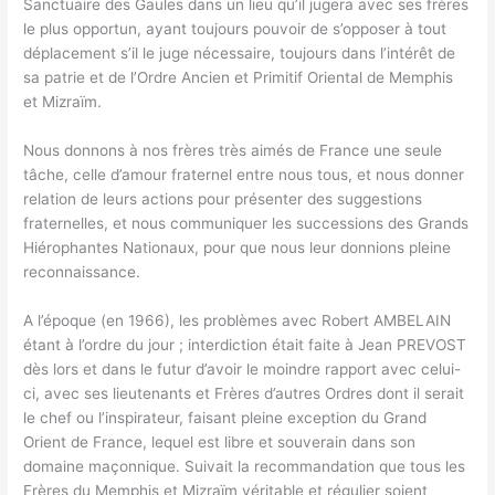
Sanctuaire des Gaules dans un lieu qu’il jugera avec ses frères
le plus opportun, ayant toujours pouvoir de s’opposer à tout
déplacement s’il le juge nécessaire, toujours dans l’intérêt de
sa patrie et de l’Ordre Ancien et Primitif Oriental de Memphis
et Mizraïm.
Nous donnons à nos frères très aimés de France une seule
tâche, celle d’amour fraternel entre nous tous, et nous donner
relation de leurs actions pour présenter des suggestions
fraternelles, et nous communiquer les successions des Grands
Hiérophantes Nationaux, pour que nous leur donnions pleine
reconnaissance.
A l’époque (en 1966), les problèmes avec Robert AMBELAIN
étant à l’ordre du jour ; interdiction était faite à Jean PREVOST
dès lors et dans le futur d’avoir le moindre rapport avec celui-
ci, avec ses lieutenants et Frères d’autres Ordres dont il serait
le chef ou l’inspirateur, faisant pleine exception du Grand
Orient de France, lequel est libre et souverain dans son
domaine maçonnique. Suivait la recommandation que tous les
Frères du Memphis et Mizraïm véritable et régulier soient