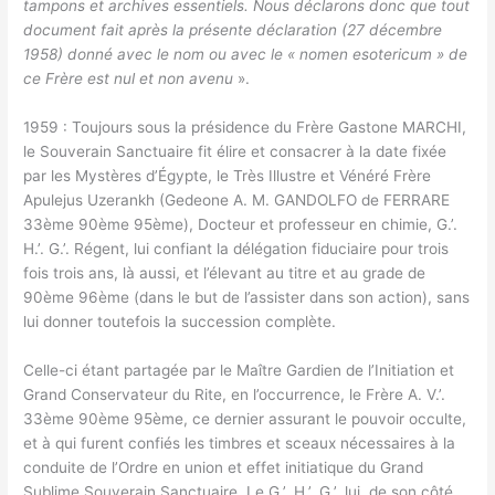
tampons et archives essentiels. Nous déclarons donc que tout
document fait après la présente déclaration (27 décembre
1958) donné avec le nom ou avec le « nomen esotericum » de
ce Frère est nul et non avenu
».
1959 : Toujours sous la présidence du Frère Gastone MARCHI,
le Souverain Sanctuaire fit élire et consacrer à la date fixée
par les Mystères d’Égypte, le Très Illustre et Vénéré Frère
Apulejus Uzerankh (Gedeone A. M. GANDOLFO de FERRARE
33ème 90ème 95ème), Docteur et professeur en chimie, G.’.
H.’. G.’. Régent, lui confiant la délégation fiduciaire pour trois
fois trois ans, là aussi, et l’élevant au titre et au grade de
90ème 96ème (dans le but de l’assister dans son action), sans
lui donner toutefois la succession complète.
Celle-ci étant partagée par le Maître Gardien de l’Initiation et
Grand Conservateur du Rite, en l’occurrence, le Frère A. V.’.
33ème 90ème 95ème, ce dernier assurant le pouvoir occulte,
et à qui furent confiés les timbres et sceaux nécessaires à la
conduite de l’Ordre en union et effet initiatique du Grand
Sublime Souverain Sanctuaire. Le G.’. H.’. G.’. lui, de son côté,