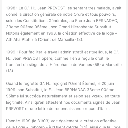
1998 : Le G.’. H.’. Jean PREVOST, se sentant très malade, avait
donné la direction générale de notre Ordre et tous pouvoirs,
selon les Constitutions Générales, au Frère Jean BERNADAC,
33ème 90ème 95ème , son Grand Hiérophante Substitut.
Notons également en 1998, la création effective de la loge «
Ath Aha Ptah » à l’Orient de Marseille (13).
1999 : Pour faciliter le travail administratif et rituellique, le G.’.
H.’. Jean PREVOST opère, comme il en a reçu le droit, le
transfert du siège de la Hiérophanie de Vannes (56) à Marseille
(13).
Quand le regretté G.’. H.’. rejoignit l’Orient Éternel, le 20 juin
1999, son Substitut, le F.’. Jean BERNADAC 33ème 90ème
95ème lui succéda naturellement et selon ses vœux, en toute
légitimité. Ainsi qu’en attestent nos documents signés de Jean
PREVOST et une lettre de reconnaissance reçue d’Italie.
L’année 1999 (le 31/03) voit également la création effective
de la Loge « Imhotep » à l’Orient d’Agde (34), ainsi que la Loge