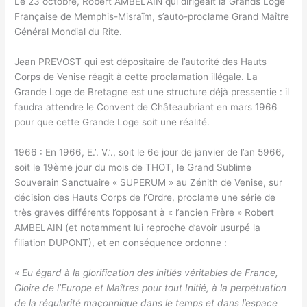
Le 23 octobre, Robert AMBELAIN qui dirigeait la Grands Loge
Française de Memphis-Misraïm, s’auto-proclame Grand Maître
Général Mondial du Rite.
Jean PREVOST qui est dépositaire de l’autorité des Hauts
Corps de Venise réagit à cette proclamation illégale. La
Grande Loge de Bretagne est une structure déjà pressentie : il
faudra attendre le Convent de Châteaubriant en mars 1966
pour que cette Grande Loge soit une réalité.
1966 : En 1966, E.’. V.’., soit le 6e jour de janvier de l’an 5966,
soit le 19ème jour du mois de THOT, le Grand Sublime
Souverain Sanctuaire « SUPERUM » au Zénith de Venise, sur
décision des Hauts Corps de l’Ordre, proclame une série de
très graves différents l’opposant à « l’ancien Frère » Robert
AMBELAIN (et notamment lui reproche d’avoir usurpé la
filiation DUPONT), et en conséquence ordonne :
«
Eu égard à la glorification des initiés véritables de France,
Gloire de l’Europe et Maîtres pour tout Initié, à la perpétuation
de la régularité maçonnique dans le temps et dans l’espace