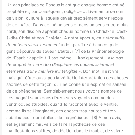
Un des principes de Pasqualis est que chaque homme est né
prophète et, par conséquent, obligé de cultiver en lui ce don
de vision, culture à laquelle devait précisément servir l’école
de ce maître. Dans ce même sens et dans un sens encore plus
hardi, son disciple appelait chaque homme un Christ-né, c’est-
à-dire Christ et non Chrétien. À notre époque, ce «
réchauffé
de notions vieux-testament
» doit paraître à beaucoup de
gens dépourvu de saveur. L’auteur [7] de la Phénoménologie
de l’Esprit n’appelle-t-il pas même — ironiquement – «
le don
de prophétie
» le «
don d’exprimer les choses saintes et
éternelles d’une manière inintelligible
». Bon mot, il est vrai,
mais qui réfute aussi peu la véritable interprétation des choses
sacrées de cette façon, qu’il ne donne une explication sensée
de ce phénomène. Semblablement nous voyons nombre de
nos magnétiseurs considérer leurs voyants comme des
ventriloques stupides, quand ils racontent avec le ventre,
comme ils se l’imaginent, des choses trop hautes et trop
subtiles pour leur intellect de magnétiseurs. [8] A mon avis, il
est également mauvais de faire l’apothéose de ces
manifestations spirites, de décider dans le trouble, de suivre