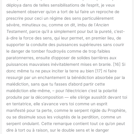
déploya dans de telles sensibilisations de l’esprit, je veux
seulement observer qu’on a tort de lui faire un reproche de
prescrire pour ceci un régime des sens particulièrement
sévère, minutieux ou, comme on dit, imbu de l’
Ancien
Testament
, parce qu’il a simplement pour but la pureté, c’est-
à-dire la force des sens, qui leur permet, en premier lieu, de
supporter la conduite des puissances supérieures sans courir
le danger de tomber foudroyés comme de trop faibles
paratonnerres, ensuite d’opposer de solides barrières aux
puissances mauvaises inévitablement mises en branle. [16] Si
donc même tu ne peux inciter la terre au bien [17] ni faire
ressurgir par un enchantement la bénédiction absorbée par la
malédiction, sans que tu fasses d’abord partir cette
malédiction elle-même, – pour l’électricien c’est la polarité
produite par la décomposition — elle s’érige aussitôt devant toi
en tentatrice, elle s’avance vers toi comme un esprit
manifesté pour ta perte, comme le serpent rigide du Prophète,
ou se dissimule sous les voluptés de la perdition, comme un
serpent ondulant. Cette remarque contient tout ce qu’on peut
dire à tort ou à raison, sur le double sens et le danger