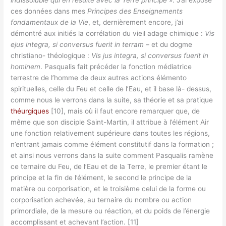
ces données dans mes
Principes des Enseignements
fondamentaux de la Vie
, et, dernièrement encore, j’ai
démontré aux initiés la corrélation du vieil adage chimique :
Vis
ejus integra, si conversus fuerit in terram
– et du dogme
christiano- théologique :
Vis jus integra, si conversus fuerit in
hominem
. Pasqualis fait précéder la fonction médiatrice
terrestre de l’homme de deux autres actions élémento
spirituelles, celle du Feu et celle de l’Eau, et il base là- dessus,
comme nous le verrons dans la suite, sa théorie et sa pratique
théurgiques
[10], mais où il faut encore remarquer que, de
même que son disciple Saint-Martin, il attribue à l’élément Air
une fonction relativement supérieure dans toutes les régions,
n’entrant jamais comme élément constitutif dans la formation ;
et ainsi nous verrons dans la suite comment Pasqualis ramène
ce ternaire du Feu, de l’Eau et de la Terre, le premier étant le
principe et la fin de l’élément, le second le principe de la
matière ou corporisation, et le troisième celui de la forme ou
corporisation achevée, au ternaire du nombre ou action
primordiale, de la mesure ou réaction, et du poids de l’énergie
accomplissant et achevant l’action. [11]