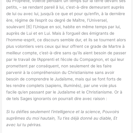
du Prophète, volette pendant un temps sur la terre devant ses
petits, – se rendant pareil â lui, c’est-à-dire demeurant auprès
de lui ou avec lui, jusqu’à ce que et pour qu’enfin, à la dernière
ère, régime de l’esprit ou degré de Maître, l’Universel,
soulevant [6] l’Unique en soi, habite en même temps par lui,
auprès de Lui et en Lui. Mais à l’orgueil des émigrants de
l’homme-esprit, ce discours semble dur, et ils se tournent alors
plus volontiers vers ceux qui leur offrent ce grade de Martre à
meilleur compte, c’est-à-dire sans qu’ils aient besoin de passer
par le travail de l’Apprenti et l’école du Compagnon, et qui leur
promettent par conséquent, non seulement de les faire
parvenir à la compréhension du Christianisme sans avoir
besoin de comprendre le Judaïsme, mais qui se font forts de
les rendre complets (sapiens, illuminés), par une voie plus
facile qu’en passant par le Judaïsme et le Christianisme. Or à
de tels Sages ignorants on pourrait dire avec raison :
Si tu déifies seulement l’intelligence et la science, Pouvoirs
suprêmes du moi hautain, Tu t’es déjà donné au diable, Et
avec lui tu périras.