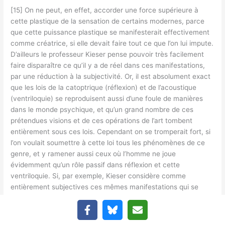
[15] On ne peut, en effet, accorder une force supérieure à
cette plastique de la sensation de certains modernes, parce
que cette puissance plastique se manifesterait effectivement
comme créatrice, si elle devait faire tout ce que l’on lui impute.
D’ailleurs le professeur Kieser pense pouvoir très facilement
faire disparaître ce qu’il y a de réel dans ces manifestations,
par une réduction à la subjectivité. Or, il est absolument exact
que les lois de la catoptrique (réflexion) et de l’acoustique
(ventriloquie) se reproduisent aussi d’une foule de manières
dans le monde psychique, et qu’un grand nombre de ces
prétendues visions et de ces opérations de l’art tombent
entièrement sous ces lois. Cependant on se tromperait fort, si
l’on voulait soumettre à cette loi tous les phénomènes de ce
genre, et y ramener aussi ceux où l’homme ne joue
évidemment qu’un rôle passif dans réflexion et cette
ventriloquie. Si, par exemple, Kieser considère comme
entièrement subjectives ces mêmes manifestations qui se
produisent chez l’homme à son insu, c’est-à-dire contre sa
subjectivité, s’il ne veut reconnaître qu’une infection subjective
dans des cas où plusieurs ont la même vision, on ne voit pas