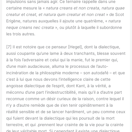
impulsions sans jamais agir. Ce ternaire rappelle dans une
certaine mesure la «
natura creans et non creata, natura quae
creatur et creat, et natura qum creatur et non creat
» de Scot
Erigène, natures auxquelles il ajoute une quatrième, «
natura
neque creans nec creata
», ou plutôt à laquelle il subordonne
les trois autres.
[7] Il est notoire que ce penseur [Hegel], dont la dialectique,
aussi coupante qu’une lame à deux tranchants, blesse souvent
à la fois l’adversaire et celui qui la manie, fut le premier qui,
d’une main audacieuse, alluma le processus de l’auto-
incinération de la philosophie moderne – son autodafé – et que
c’est à lui que nous devons l’intelligence claire de cette
angoisse dialectique de l’esprit, dont Kant, à la vérité, a
méconnu d’une part l’indestructibilité, mais qu’il a d’autre part
reconnue comme un désir curieux de la raison, contre lequel il
n’y a d’autre remède que de s’en tenir opiniâtrement à la
réalité sensible et de se lancer hardiment, un peu comme ceux
qui fuient devant la dialectique qui les poursuit de la mort
terrestre, et qui .prennent leur crainte de la vie pour la crainte
de leur véritable mort. Si cependant il existe une dialectique