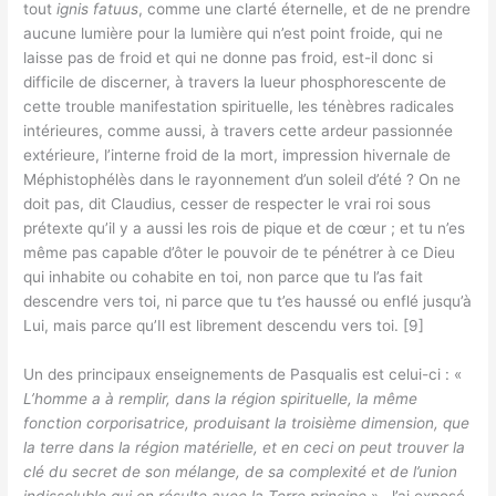
tout
ignis fatuus
, comme une clarté éternelle, et de ne prendre
aucune lumière pour la lumière qui n’est point froide, qui ne
laisse pas de froid et qui ne donne pas froid, est-il donc si
difficile de discerner, à travers la lueur phosphorescente de
cette trouble manifestation spirituelle, les ténèbres radicales
intérieures, comme aussi, à travers cette ardeur passionnée
extérieure, l’interne froid de la mort, impression hivernale de
Méphistophélès dans le rayonnement d’un soleil d’été ? On ne
doit pas, dit Claudius, cesser de respecter le vrai roi sous
prétexte qu’il y a aussi les rois de pique et de cœur ; et tu n’es
même pas capable d’ôter le pouvoir de te pénétrer à ce Dieu
qui inhabite ou cohabite en toi, non parce que tu l’as fait
descendre vers toi, ni parce que tu t’es haussé ou enflé jusqu’à
Lui, mais parce qu’Il est librement descendu vers toi. [9]
Un des principaux enseignements de Pasqualis est celui-ci : «
L’homme a à remplir, dans la région spirituelle, la même
fonction corporisatrice, produisant la troisième dimension, que
la terre dans la région matérielle, et en ceci on peut trouver la
clé du secret de son mélange, de sa complexité et de l’union
indissoluble qui en résulte avec la Terre principe
». J’ai exposé