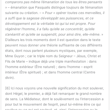
comparons pas même l’émanation de tous les êtres pensants
» – émanation que Pasqualis distingue toujours de l’émanation
suivante ou création. – «
Pour « opérer toutes ces merveilles, il
a suffi que la sagesse développât ses puissances, et ce
développement est la véritable loi qui lui est propre. Pour
régénérer l’homme, il a fallu qu’elle se concentrât, qu’elle
s’anéantit et qu’elle se suspendit, pour ainsi dire, elle-même
. »
D’ailleurs les trois moments dont il est question dans le texte
peuvent nous donner une théorie suffisante de ces différents
états, dont nous parlent plusieurs mystiques, par exemple,
Mme Guyon ; car le triple nom du Seigneur – Jésus, Christ et
Fils de Marie – indique déjà une triple manifestation : dans
l’homme extérieur (Être naturel) ; dans l’homme – esprit
intérieur (Être spirituel) ; et dans l’homme central (Centre
divin).
[6] Ici nous voyons une nouvelle signification du mot soulever,
dont Hégel, le premier, a déjà fait remarquer le grand nombre
de sens. La Médiateur, dont le soulèvement ou l’intercession a
pour but le mouvement de l’esprit, peut lui-même être ce qui
soulève ou ce qui est soulevé, et, ainsi, l’intercession ou le