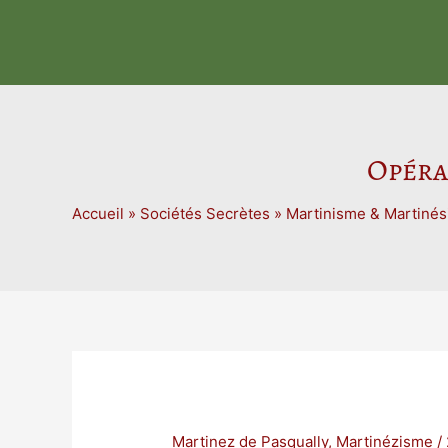
Aller
au
contenu
Opéra
Accueil
»
Sociétés Secrètes
»
Martinisme & Martiné
Martinez de Pasqually
,
Martinézisme
/