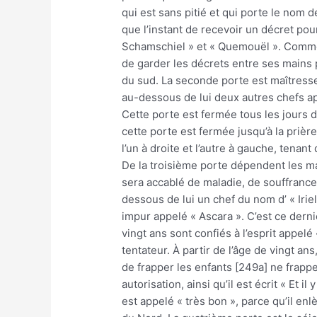
qui est sans pitié et qui porte le nom d
que l’instant de recevoir un décret pou
Schamschiel » et « Quemouël ». Comme l
de garder les décrets entre ses mains 
du sud. La seconde porte est maîtresse d
au-dessous de lui deux autres chefs app
Cette porte est fermée tous les jours d
cette porte est fermée jusqu’à la prièr
l’un à droite et l’autre à gauche, tenant
De la troisième porte dépendent les mal
sera accablé de maladie, de souffrance e
dessous de lui un chef du nom d’ « Irie
impur appelé « Ascara ». C’est ce derni
vingt ans sont confiés à l’esprit appelé
tentateur. À partir de l’âge de vingt a
de frapper les enfants [249a] ne frapp
autorisation, ainsi qu’il est écrit « Et
est appelé « très bon », parce qu’il e