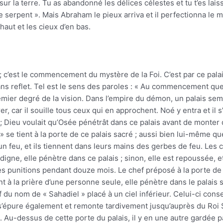
ur la terre. Tu as abandonné les délices célestes et tu t’es lais
serpent ». Mais Abraham le pieux arriva et il perfectionna le mo
n haut et les cieux d’en bas.
i ; c’est le commencement du mystère de la Foi. C’est par ce pal
ns reflet. Tel est le sens des paroles : « Au commencement que
emier degré de la vision. Dans l’empire du démon, un palais se
er, car il souille tous ceux qui en approchent. Noé y entra et il
Dieu voulait qu’Osée pénétrât dans ce palais avant de monter 
» se tient à la porte de ce palais sacré ; aussi bien lui-même qu
n feu, et ils tiennent dans leurs mains des gerbes de feu. Les 
igne, elle pénètre dans ce palais ; sinon, elle est repoussée, et
t des punitions pendant douze mois. Le chef préposé à la porte d
 à la prière d’une personne seule, elle pénètre dans le palais s
ef du nom de « Sahadiel » placé à un ciel inférieur. Celui-ci cons
ère s’épure également et remonte tardivement jusqu’auprès du Roi
 Au-dessus de cette porte du palais, il y en une autre gardée par