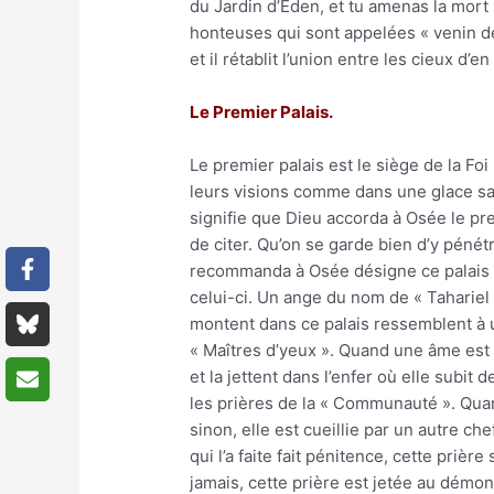
du Jardin d’Éden, et tu amenas la mort s
honteuses qui sont appelées « venin de 
et il rétablit l’union entre les cieux d’e
Le Premier Palais.
Le premier palais est le siège de la Fo
leurs visions comme dans une glace sa
signifie que Dieu accorda à Osée le pr
de citer. Qu’on se garde bien d’y pénétr
recommanda à Osée désigne ce palais ; 
celui-ci. Un ange du nom de « Tahariel 
montent dans ce palais ressemblent à u
« Maîtres d’yeux ». Quand une âme est d
et la jettent dans l’enfer où elle subi
les prières de la « Communauté ». Quant
sinon, elle est cueillie par un autre ch
qui l’a faite fait pénitence, cette pri
jamais, cette prière est jetée au démon.