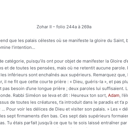
Zohar II – folio 244a à 269a
d que les palais célestes où se manifeste la gloire du Saint, bén
omine l’intention…
 catégorie, puisqu’ils ont pour objet de manifester la Gloire d’en
ns et de toutes les pensées, mais où ne retentit aucune parole.
 les inférieurs sont enchaînés aux supérieurs. Remarquez que, lo
, il ne fit que cette courte prière : « Dieu, guéris-la », et pas 
 pas besoin d’une longue prière ; deux paroles lui suffisaient. Le
nde. Rabbi Siméon se leva et dit : Heureux ton sort,
Adam
, l’
dessus de toutes les créatures, t’a introduit dans le paradis et t’
: « … Pour voir les délices de Dieu et visiter son palais. » Les « 
 les sept firmaments d’en bas. Ces sept dais supérieurs formaie
. Tu étais parfait jusqu’à ce que tu te sois laissé entraîner par