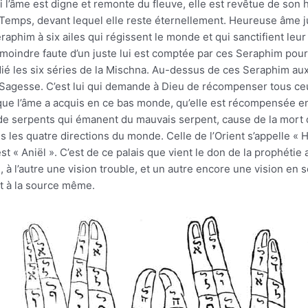
 l’âme est digne et remonte du fleuve, elle est revêtue de son 
s Temps, devant lequel elle reste éternellement. Heureuse âme ju
him à six ailes qui régissent le monde et qui sanctifient leur Ma
moindre faute d’un juste lui est comptée par ces Seraphim pour 
ié les six séries de la Mischna. Au-dessus de ces Seraphim aux v
la Sagesse. C’est lui qui demande à Dieu de récompenser tous ceux
 que l’âme a acquis en ce bas monde, qu’elle est récompensée e
 de serpents qui émanent du mauvais serpent, cause de la mort
 les quatre directions du monde. Celle de l’Orient s’appelle « Ha
uest « Aniël ». C’est de ce palais que vient le don de la prophét
re, à l’autre une vision trouble, et un autre encore une vision en
it à la source même.