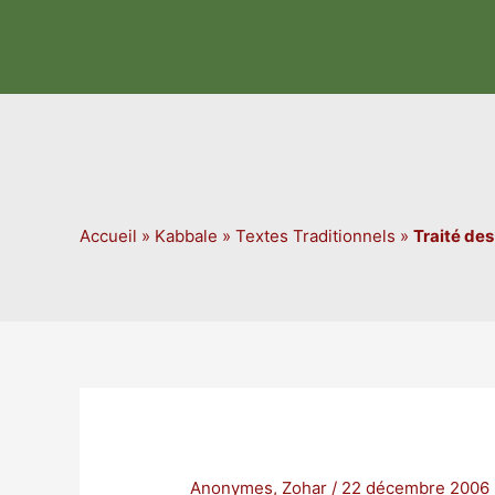
Aller
au
contenu
Accueil
»
Kabbale
»
Textes Traditionnels
»
Traité des
Anonymes
,
Zohar
/
22 décembre 2006