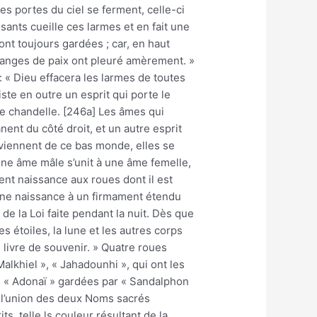
les portes du ciel se ferment, celle-ci
sants cueille ces larmes et en fait une
ont toujours gardées ; car, en haut
es anges de paix ont pleuré amèrement. »
: « Dieu effacera les larmes de toutes
xiste en outre un esprit qui porte le
ne chandelle. [246a] Les âmes qui
nent du côté droit, et un autre esprit
viennent de ce bas monde, elles se
une âme mâle s’unit à une âme femelle,
ent naissance aux roues dont il est
onne naissance à un firmament étendu
de la Loi faite pendant la nuit. Dès que
 étoiles, la lune et les autres corps
le livre de souvenir. » Quatre roues
alkhiel », « Jahadounhi », qui ont les
] « Adonaï » gardées par « Sandalphon
s, telle ls couleur résultant de la