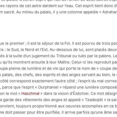
les rayons de cet astre dardent sur l’eau. Cet esprit tient donc d’
m sacré. Au milieu du palais, il y une colonne appelée « Adrahani
 le premier ; il est le séjour de la Foi. Il est pourvu de trois 
ons : le Sud, le Nord et l’Est. Au-dessous de lui, sont placés deu
s à la suite d’un jugement du Tribunal ou tués par le païens. L
 qu’ils montrent ensuite à leur Maître. Celui-ci les reproduit p
pe pleine de lumière et de vie qui porte le nom de « coupe de co
palais, des chefs, des esprits et des anges servant au bien, le 
 côté correspond exactement l’autre côté ; l’esprit du mal corres
, parce que l’esprit « Ourphaniel » répand une lumière composée
sion le mot «
Haschmal
» dans la vision d’Ézéchiel. Ce mot désig
a garde des vêtements des anges et appelé « Tzadeqiël » la sais
 convient, toujours proportionné aux oeuvres accomplies en ce 
me doit passer pour être purifiée. Il arrive parfois qu’une âme se