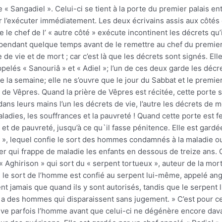
e « Sangadiel ». Celui-ci se tient à la porte du premier palais e
r l’exécuter immédiatement. Les deux écrivains assis aux côtés d
e chef de l’ « autre côté » exécute incontinent les décrets qu’
pendant quelque temps avant de le remettre au chef du premier 
e vie et de mort ; car c’est là que les décrets sont signés. Elle 
elés « Sanouriâ » et « Adiel »; l’un de ces deux garde les décret
e la semaine; elle ne s’ouvre que le jour du Sabbat et le premi
e de Vêpres. Quand la prière de Vêpres est récitée, cette porte 
 dans leurs mains l’un les décrets de vie, l’autre les décrets de m
adies, les souffrances et la pauvreté ! Quand cette porte est f
t de pauvreté, jusqu’à ce qu`il fasse pénitence. Elle est gardée 
l », lequel confie le sort des hommes condamnés à la maladie ou
er qui frappe de maladie les enfants en dessous de treize ans. C
 « Aghirison » qui sort du « serpent tortueux », auteur de la mort 
ns, le sort de l’homme est confié au serpent lui-même, appelé an
ent jamais que quand ils y sont autorisés, tandis que le serpent
 il y a des hommes qui disparaissent sans jugement. » C’est pour 
nlève parfois l’homme avant que celui-ci ne dégénère encore dav