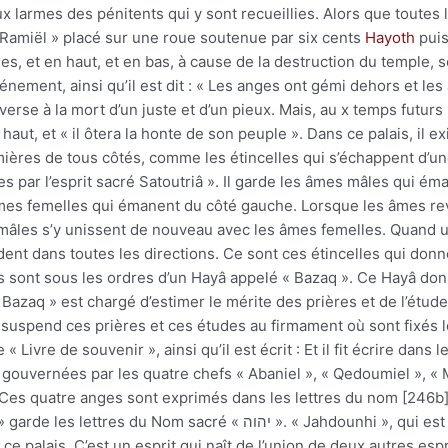
aux larmes des pénitents qui y sont recueillies. Alors que toutes 
Ramiël » placé sur une roue soutenue par six cents
Hayoth
puis
s, et en haut, et en bas, à cause de la destruction du temple, s
énement, ainsi qu’il est dit : « Les anges ont gémi dehors et l
erse à la mort d’un juste et d’un pieux. Mais, au x temps futurs 
 haut, et « il ôtera la honte de son peuple ». Dans ce palais, il e
lumières de tous côtés, comme les étincelles qui s’échappent d’u
es par l’esprit sacré Satoutriâ ». Il garde les âmes mâles qui éma
mes femelles qui émanent du côté gauche. Lorsque les âmes re
 mâles s’y unissent de nouveau avec les âmes femelles. Quand 
ent dans toutes les directions. Ce sont ces étincelles qui donn
ues sont sous les ordres d’un Hayâ appelé « Bazaq ». Ce Hayâ d
azaq » est chargé d’estimer le mérite des prières et de l’étude 
uspend ces prières et ces études au firmament où sont fixés les
Livre de souvenir », ainsi qu’il est écrit : Et il fit écrire dans 
gouvernées par les quatre chefs « Abaniel », « Qedoumiel », « M
 Ces quatre anges sont exprimés dans les lettres du nom [246b
é « יהוה ». « Jahdounhi », qui est l’union des deux Noms sacrés
palais. C’est un esprit qui naît de l’union de deux autres esprit