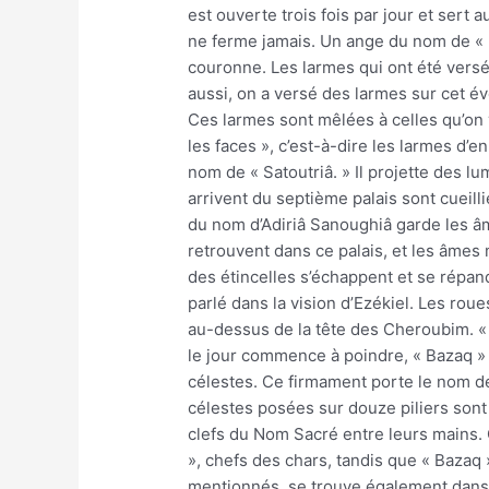
est ouverte trois fois par jour et sert 
ne ferme jamais. Un ange du nom de « 
couronne. Les larmes qui ont été versée
aussi, on a versé des larmes sur cet év
Ces larmes sont mêlées à celles qu’on v
les faces », c’est-à-dire les larmes d’en
nom de « Satoutriâ. » Il projette des 
arrivent du septième palais sont cueilli
du nom d’Adiriâ Sanoughiâ garde les â
retrouvent dans ce palais, et les âmes
des étincelles s’échappent et se répand
parlé dans la vision d’Ezékiel. Les ro
au-dessus de la tête des Cheroubim. « B
le jour commence à poindre, « Bazaq » s
célestes. Ce firmament porte le nom de « 
célestes posées sur douze piliers sont 
clefs du Nom Sacré entre leurs mains.
», chefs des chars, tandis que « Bazaq » garde les lettres du Nom sacr
mentionnés, se trouve également dans ce 