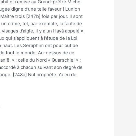
habit et remise au Grand-prêtre Michel
gée digne d’une telle faveur ! L’union
ître trois [247b] fois par jour. Il sont
un crime, tel, par exemple, la faute de
isages d’aigle, il y a un Hayâ appelé «
 qui s’appliquent à l’étude de la Loi
n haut. Les Seraphim ont pour but de
 de tout le monde. Au-dessus de ce
niël » ; celle du Nord « Quarschiel » ;
ie accordé à chacun suivant son degré de
 songe. [248a] Nul prophète n’a eu de