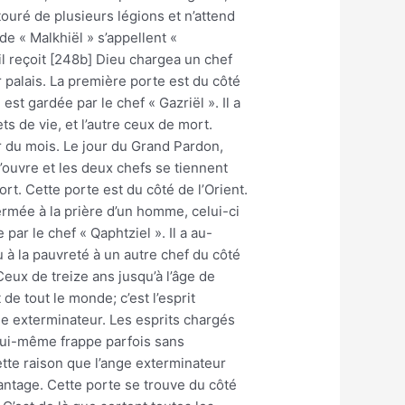
ntouré de plusieurs légions et n’attend
e « Malkhiël » s’appellent «
il reçoit [248b] Dieu chargea un chef
palais. La première porte est du côté
est gardée par le chef « Gazriël ». Il a
s de vie, et l’autre ceux de mort.
er du mois. Le jour du Grand Pardon,
s’ouvre et les deux chefs se tiennent
ort. Cette porte est du côté de l’Orient.
ermée à la prière d’un homme, celui-ci
par le chef « Qaphtziel ». Il a au-
 à la pauvreté à un autre chef du côté
eux de treize ans jusqu’à l’âge de
de tout le monde; c’est l’esprit
ge exterminateur. Les esprits chargés
 lui-même frappe parfois sans
cette raison que l’ange exterminateur
antage. Cette porte se trouve du côté