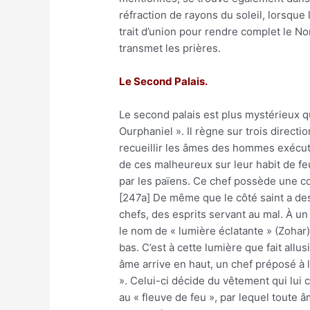
réfraction de rayons du soleil, lorsque 
trait d’union pour rendre complet le No
transmet les prières.
Le Second Palais.
Le second palais est plus mystérieux que
Ourphaniel ». Il règne sur trois directi
recueillir les âmes des hommes exécuté
de ces malheureux sur leur habit de feu
par les païens. Ce chef possède une cou
[247a] De même que le côté saint a des 
chefs, des esprits servant au mal. À un
le nom de « lumière éclatante » (Zohar)
bas. C’est à cette lumière que fait allu
âme arrive en haut, un chef préposé à l
». Celui-ci décide du vêtement qui lui
au « fleuve de feu », par lequel toute â