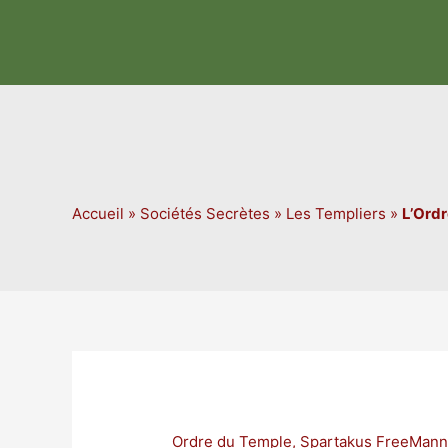
Aller
au
contenu
Accueil
»
Sociétés Secrètes
»
Les Templiers
»
L’Ordr
Ordre du Temple
,
Spartakus FreeMan