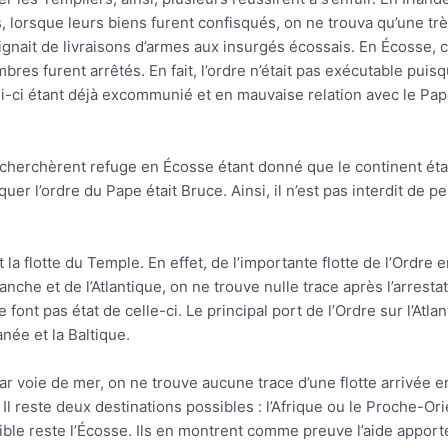
 lorsque leurs biens furent confisqués, on ne trouva qu’une très 
gnait de livraisons d’armes aux insurgés écossais. En Écosse, ce
res furent arrêtés. En fait, l’ordre n’était pas exécutable puis
i-ci étant déjà excommunié et en mauvaise relation avec le Pape
 cherchèrent refuge en Écosse étant donné que le continent éta
er l’ordre du Pape était Bruce. Ainsi, il n’est pas interdit de p
a flotte du Temple. En effet, de l’importante flotte de l’Ordre e
Manche et de l’Atlantique, on ne trouve nulle trace après l’arres
 font pas état de celle-ci. Le principal port de l’Ordre sur l’Atla
anée et la Baltique.
par voie de mer, on ne trouve aucune trace d’une flotte arrivée e
Il reste deux destinations possibles : l’Afrique ou le Proche-Ori
ausible reste l’Écosse. Ils en montrent comme preuve l’aide appo