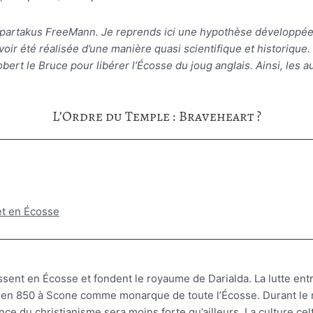
Spartakus FreeMann. Je reprends ici une hypothèse développée p
’avoir été réalisée d’une manière quasi scientifique et historique.
obert le Bruce pour libérer l’Écosse du joug anglais. Ainsi, l
L’Ordre du Temple : Braveheart ?
et en Écosse
issent en Écosse et fondent le royaume de Darialda. La lutte entr
é en 850 à Scone comme monarque de toute l’Écosse. Durant le 
ce du christianisme sera moins forte qu’ailleurs. La culture celt