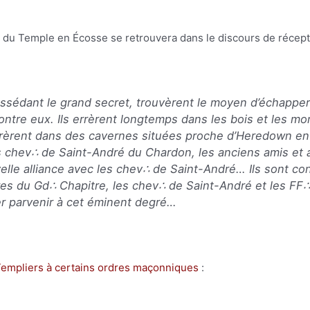
 du Temple en Écosse se retrouvera dans le discours de récept
ossédant le grand secret, trouvèrent le moyen d’échappe
t contre eux. Ils errèrent longtemps dans les bois et les
tirèrent dans des cavernes situées proche d’Heredown en
s chev∴ de Saint-André du Chardon, les anciens amis et a
elle alliance avec les chev∴ de Saint-André… Ils sont con
s du Gd∴ Chapitre, les chev∴ de Saint-André et les FF∴ 
er parvenir à cet éminent degré…
 Templiers à certains ordres maçonniques
: