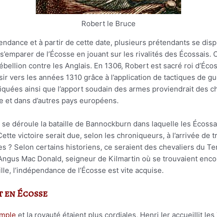
Robert le Bruce
ndance et à partir de cette date, plusieurs prétendants se dispu
r s’emparer de l’Écosse en jouant sur les rivalités des Écossais
bellion contre les Anglais. En 1306, Robert est sacré roi d’Éco
r vers les années 1310 grâce à l’application de tactiques de gué
iquées ainsi que l’apport soudain des armes proviendrait des c
e et dans d’autres pays européens.
, se déroule la bataille de Bannockburn dans laquelle les Écossa
Cette victoire serait due, selon les chroniqueurs, à l’arrivée de
es ? Selon certains historiens, ce seraient des chevaliers du T
 Angus Mac Donald, seigneur de Kilmartin où se trouvaient enc
aille, l’indépendance de l’Écosse est vite acquise.
t en Écosse
mple
et la royauté étaient plus cordiales, Henri Ier accueillit le