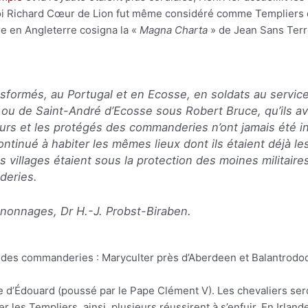
roi Richard Cœur de Lion fut même considéré comme Templiers d’h
dre en Angleterre cosigna la «
Magna Charta
» de Jean Sans Terre
nsformés, au Portugal et en Ecosse, en soldats au servic
 ou de Saint-André d’Ecosse sous Robert Bruce, qu’ils av
urs et les protégés des commanderies n’ont jamais été in
ontinué à habiter les mêmes lieux dont ils étaient déjà les
s villages étaient sous la protection des moines militaires 
eries.
nonnages, Dr H.-J. Probst-Biraben.
ndes commanderies : Maryculter près d’Aberdeen et Balantrodo
re d’Édouard (poussé par le Pape Clément V). Les chevaliers se
 les Templiers, ainsi, plusieurs réussirent à s’enfuir. En Irland