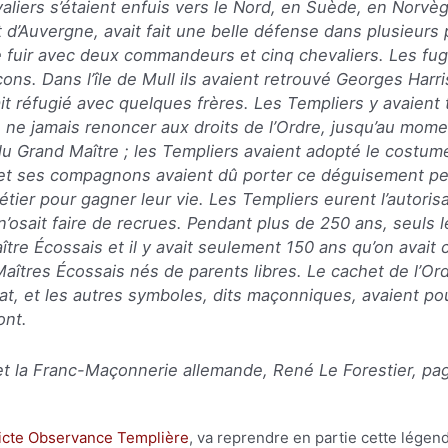
iers s’étaient enfuis vers le Nord, en Suède, en Norvèg
 d’Auvergne, avait fait une belle défense dans plusieurs 
 de fuir avec deux commandeurs et cinq chevaliers. Les fu
çons. Dans l’île de Mull ils avaient retrouvé Georges Ha
it réfugié avec quelques frères. Les Templiers y avaient 
 ne jamais renoncer aux droits de l’Ordre, jusqu’au moment
élu Grand Maître ; les Templiers avaient adopté le costu
 et ses compagnons avaient dû porter ce déguisement p
tier pour gagner leur vie. Les Templiers eurent l’autoris
n’osait faire de recrues. Pendant plus de 250 ans, seuls l
tre Écossais et il y avait seulement 150 ans qu’on avait
Maîtres Écossais nés de parents libres. Le cachet de l’Or
ivat, et les autres symboles, dits maçonniques, avaient po
ont.
 et la Franc-Maçonnerie allemande
, René Le Forestier, p
ricte Observance Templière
, va reprendre en partie cette légend