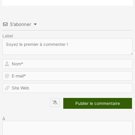
S’abonner
Label
N
E
m
S
W
Δ