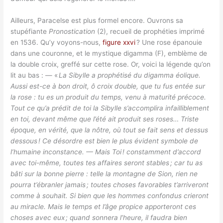
Ailleurs, Paracelse est plus formel encore. Ouvrons sa
stupéfiante
Pronostication
(2), recueil de prophéties imprimé
en 1536. Qu’y voyons-nous,
figure xxvi
? Une rose épanouie
dans une couronne, et le mystique digamma (F), emblème de
la double croix, greffé sur cette rose. Or, voici la légende qu’on
lit au bas : — «
La Sibylle a prophétisé du digamma éolique.
Aussi est-ce à bon droit, ô croix double, que tu fus entée sur
la rose : tu es un produit du temps, venu à maturité précoce.
Tout ce qu’a prédit de toi la Sibylle s’accomplira infailliblement
en toi, devant même que l’été ait produit ses roses… Triste
époque, en vérité, que la nôtre, où tout se fait sens et dessus
dessous ! Ce désordre est bien le plus évident symbole de
l’humaine inconstance. — Mais Toi ! constamment d’accord
avec toi-même, toutes tes affaires seront stables ; car tu as
bâti sur la bonne pierre : telle la montagne de Sion, rien ne
pourra t’ébranler jamais ; toutes choses favorables t’arriveront
comme à souhait. Si bien que les hommes confondus crieront
au miracle. Mais le temps et l’âge propice apporteront ces
choses avec eux ; quand sonnera l’heure, il faudra bien