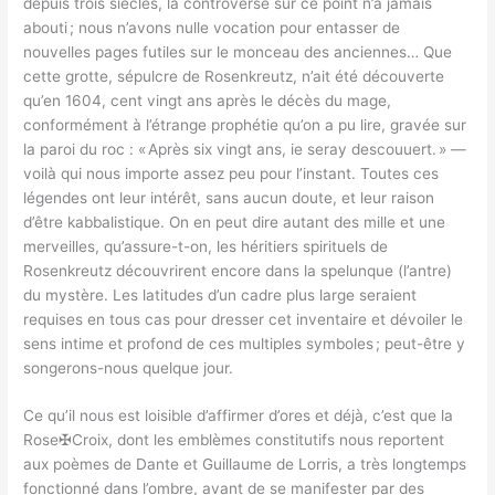
depuis trois siècles, la controverse sur ce point n’a jamais
abouti ; nous n’avons nulle vocation pour entasser de
nouvelles pages futiles sur le monceau des anciennes… Que
cette grotte, sépulcre de Rosenkreutz, n’ait été découverte
qu’en 1604, cent vingt ans après le décès du mage,
conformément à l’étrange prophétie qu’on a pu lire, gravée sur
la paroi du roc : « Après six vingt ans, ie seray descouuert. » —
voilà qui nous importe assez peu pour l’instant. Toutes ces
légendes ont leur intérêt, sans aucun doute, et leur raison
d’être kabbalistique. On en peut dire autant des mille et une
merveilles, qu’assure-t-on, les héritiers spirituels de
Rosenkreutz découvrirent encore dans la spelunque (l’antre)
du mystère. Les latitudes d’un cadre plus large seraient
requises en tous cas pour dresser cet inventaire et dévoiler le
sens intime et profond de ces multiples symboles ; peut-être y
songerons-nous quelque jour.
Ce qu’il nous est loisible d’affirmer d’ores et déjà, c’est que la
Rose✠Croix, dont les emblèmes constitutifs nous reportent
aux poèmes de Dante et Guillaume de Lorris, a très longtemps
fonctionné dans l’ombre, avant de se manifester par des