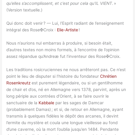
qu’elles s’accomplissent, et c’est pour cela qu’IL VIENT.
»
(Version textuelle.)
Qui donc doit venir ? — Lui, l’Esprit radiant de l’enseignement
intégral des Rose✠Croix :
Elie-Artiste
!
Nous n’aurions nul embarras à produire, si besoin était,
d’autres textes non moins formels, à l’encontre de l’opinion
assez répandue qu’Andreæ fut l’inventeur des Rose✠Croix.
Les traditions rosicruciennes ne nous arrêteront pas. Ce n’est
point le lieu de disputer si l’histoire du fondateur
Chrétien
Rosenkreutz
est purement légendaire, ou si un gentilhomme
de chair et d’os, né en Allemagne vers 1378, parvint, après un
long périple aux contrées d’Orient, à se faire ouvrir le
sanctuaire de la
Kabbale
par les sages de Damcar
(probablement Damas) ; et si, de retour en Allemagne, ayant
transmis à quelques fidèles le dépôt des arcanes, il devint
l’ermite du mystère et coula une longue vieillesse au fond
d’une caverne, où la mort l’oublia jusqu’en 1484. Pendante