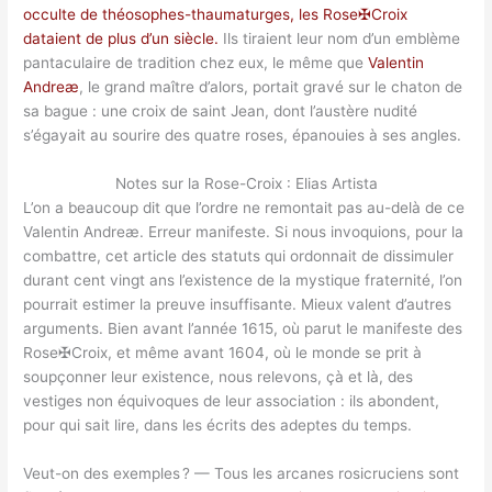
occulte de théosophes-thaumaturges, les Rose✠Croix
dataient de plus d’un siècle.
Ils tiraient leur nom d’un emblème
pantaculaire de tradition chez eux, le même que
Valentin
Andreæ
, le grand maître d’alors, portait gravé sur le chaton de
sa bague : une croix de saint Jean, dont l’austère nudité
s’égayait au sourire des quatre roses, épanouies à ses angles.
Notes sur la Rose-Croix : Elias Artista
L’on a beaucoup dit que l’ordre ne remontait pas au-delà de ce
Valentin Andreæ. Erreur manifeste. Si nous invoquions, pour la
combattre, cet article des statuts qui ordonnait de dissimuler
durant cent vingt ans l’existence de la mystique fraternité, l’on
pourrait estimer la preuve insuffisante. Mieux valent d’autres
arguments. Bien avant l’année 1615, où parut le manifeste des
Rose✠Croix, et même avant 1604, où le monde se prit à
soupçonner leur existence, nous relevons, çà et là, des
vestiges non équivoques de leur association : ils abondent,
pour qui sait lire, dans les écrits des adeptes du temps.
Veut-on des exemples ? — Tous les arcanes rosicruciens sont