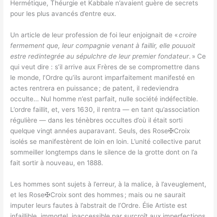
Hermétique, Théurgie et Kabbale n’avaient guère de secrets
pour les plus avancés d’entre eux.
Un article de leur profession de foi leur enjoignait de «
croire
fermement que, leur compagnie venant à faillir, elle pouuoit
estre redintegrée au sépulchre de leur premier fondateur
. » Ce
qui veut dire : s’il arrive aux Frères de se compromettre dans
le monde, l’Ordre qu’ils auront imparfaitement manifesté en
actes rentrera en puissance ; de patent, il redeviendra
occulte… Nul homme n’est parfait, nulle société indéfectible.
L’ordre faillit, et, vers 1630, il rentra — en tant qu’association
régulière — dans les ténèbres occultes d’où il était sorti
quelque vingt années auparavant. Seuls, des Rose✠Croix
isolés se manifestèrent de loin en loin. L’unité collective parut
sommeiller longtemps dans le silence de la grotte dont on l’a
fait sortir à nouveau, en 1888.
Les hommes sont sujets à l’erreur, à la malice, à l’aveuglement,
et les Rose✠Croix sont des hommes ; mais ou ne saurait
imputer leurs fautes à l’abstrait de l’Ordre. Élie Artiste est
infaillible, immortel, inaccessible par surcroît aux imperfections