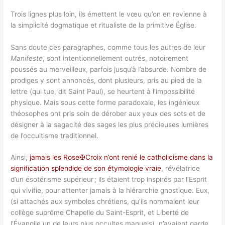
Trois lignes plus loin, ils émettent le vœu qu’on en revienne à
la simplicité dogmatique et ritualiste de la primitive Église.
Sans doute ces paragraphes, comme tous les autres de leur
Manifeste
, sont intentionnellement outrés, notoirement
poussés au merveilleux, parfois jusqu’à l’absurde. Nombre de
prodiges y sont annoncés, dont plusieurs, pris au pied de la
lettre (qui tue, dit Saint Paul), se heurtent à l’impossibilité
physique. Mais sous cette forme paradoxale, les ingénieux
théosophes ont pris soin de dérober aux yeux des sots et de
désigner à la sagacité des sages les plus précieuses lumières
de l’occultisme traditionnel.
Ainsi,
jamais les Rose✠Croix n’ont renié le catholicisme dans la
signification splendide de son étymologie vraie
, révélatrice
d’un ésotérisme supérieur ; ils étaient trop inspirés par l’Esprit
qui vivifie, pour attenter jamais à la hiérarchie gnostique. Eux,
(si attachés aux symboles chrétiens, qu’ils nommaient leur
collège suprême Chapelle du Saint-Esprit, et Liberté de
l’Évangile un de leurs plus occultes manuels), n’avaient garde