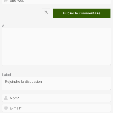
W
Δ
Label
N
E
m