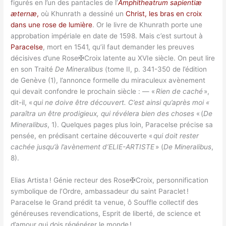
figurés en l’un des pantacles de l’
Amphitheatrum sapientiæ
æternæ
,
où Khunrath a dessiné un
Christ, les bras en croix
dans une rose de lumière
. Or le livre de Khunrath porte une
approbation impériale en date de 1598. Mais c’est surtout à
Paracelse
, mort en 1541, qu’il faut demander les preuves
décisives d’une Rose✠Croix latente au XVIe siècle. On peut lire
en son Traité
De Mineralibus
(tome II, p. 341-350 de l’édition
de Genève (1), l’annonce formelle du miraculeux avènement
qui devait confondre le prochain siècle : — «
Rien de caché
»,
dit-il, «
qui ne doive être découvert. C’est ainsi qu’après moi «
paraîtra un être prodigieux, qui révélera bien des choses
« (
De
Mineralibus
, 1). Quelques pages plus loin, Paracelse précise sa
pensée, en prédisant certaine découverte «
qui doit rester
cachée jusqu’à l’avènement d’ELIE-ARTISTE
» (
De Mineralibus
,
8).
Elias Artista ! Génie recteur des Rose✠Croix, personnification
symbolique de l’Ordre, ambassadeur du saint Paraclet !
Paracelse le Grand prédit ta venue, ô Souffle collectif des
généreuses revendications, Esprit de liberté, de science et
d’amour qui dois régénérer le monde !…