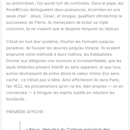
ou antichrétien ; l’on aurait tort de confondre. Dans le pape, les
Rose✠Croix distinguaient deux puissances, incarnées en une
seule chair : Jésus, César ; et lorsque, qualifiant d’Antéchrist le
successeur de Pierre, ils menaçaient de briser sa triple
couronne, ils ne visaient que le despote temporel du Vatican.
C’était en tout leur système, d’outrer les formules jusqu’au
paradoxe, de fausser les œuvres jusqu’au miracle. Ils avaient
emprunté cette méthode à leurs maîtres, les Kabbalistes.
Donner aux allégories une tournure si invraisemblable, que les
seuls imbéciles prissent intérêt au sens apparent, et que tous
autres devinassent de prime abord la valeur intime d’un sens
caché : ce n’était pas si bête. Ainsi affichèrent-ils dans Paris,
l’an 1622, les proclamations qu’on va lire, bien propres — on en
conviendra — à intriguer les esprits subtils en rebutant les
lourdauds :
PREMIÈRE AFFICHE :
«
Nous, deputez du College principal des